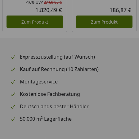
-16%
UVP
2.169,95 €
Rabatt in Prozent
Ursprünglicher Preis
1.820,49 €
186,87 €
Aktueller Preis
Akt
Zum Produkt
Zum Produkt
Expresszustellung (auf Wunsch)
Kauf auf Rechnung (10 Zahlarten)
Montageservice
Kostenlose Fachberatung
Deutschlands bester Händler
50.000 m² Lagerfläche