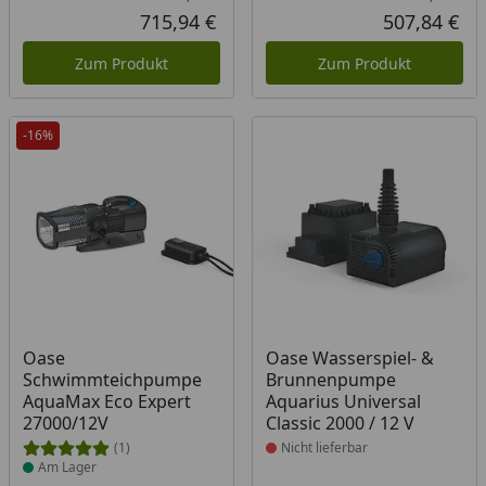
Rabatt in Prozent
Ursprünglicher Preis
Rab
Urs
715,94 €
507,84 €
Aktueller Preis
Akt
Zum Produkt
Zum Produkt
-16%
Produkt am Lager
Produkt nicht lieferbar
Oase
Oase Wasserspiel- &
Schwimmteichpumpe
Brunnenpumpe
AquaMax Eco Expert
Aquarius Universal
27000/12V
Classic 2000 / 12 V
(1)
Nicht lieferbar
Am Lager