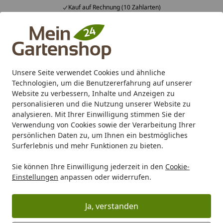
Kauf auf Rechnung (10 Zahlarten)
Alle Produkte
Mein Konto
Wunschl
Ein
4,83
/ 5
Suchen
Unsere Seite verwendet Cookies und ähnliche
Technologien, um die Benutzererfahrung auf unserer
Karibu Pools inkl. gratis Sandfilteranlage & Pool-
Website zu verbessern, Inhalte und Anzeigen zu
Starterset (Gesamtwert bis 468,99€)
personalisieren und die Nutzung unserer Website zu
analysieren. Mit Ihrer Einwilligung stimmen Sie der
Verwendung von Cookies sowie der Verarbeitung Ihrer
Marken
Oase Living Water
Oase Teichprodukte
Oase 
persönlichen Daten zu, um Ihnen ein bestmögliches
Startseite
Surferlebnis und mehr Funktionen zu bieten.
Oase Schwimmteichpumpen
Sie können Ihre Einwilligung jederzeit in den
Cookie-
Einstellungen
anpassen oder widerrufen.
Ihre Artikelübersicht
Ja, verstanden
Kategorien