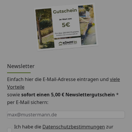
Newsletter
Einfach hier die E-Mail-Adresse eintragen und
viele
Vorteile
sowie
sofort einen 5,00 € Newslettergutschein
*
per E-Mail sichern:
Keine Eingabe erforderlich
Eingabe erforderlich
E-Mail *
Ich habe die
Datenschutzbestimmungen
zur