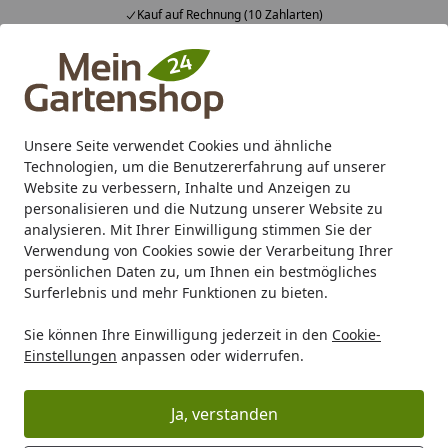
Kauf auf Rechnung (10 Zahlarten)
Alle Produkte
Mein Konto
Wunschl
Ein
4,83
/ 5
Suchen
Unsere Seite verwendet Cookies und ähnliche
Technologien, um die Benutzererfahrung auf unserer
Karibu Pools inkl. gratis Sandfilteranlage & Pool-
Website zu verbessern, Inhalte und Anzeigen zu
Starterset (Gesamtwert bis 468,99€)
personalisieren und die Nutzung unserer Website zu
analysieren. Mit Ihrer Einwilligung stimmen Sie der
Verwendung von Cookies sowie der Verarbeitung Ihrer
Marken
Biohort
Biohort StoreMax
persönlichen Daten zu, um Ihnen ein bestmögliches
Startseite
Surferlebnis und mehr Funktionen zu bieten.
Biohort StoreMax
Sie können Ihre Einwilligung jederzeit in den
Cookie-
Einstellungen
anpassen oder widerrufen.
Ja, verstanden