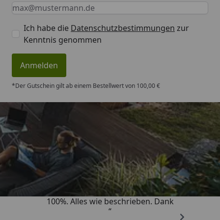
Keine Eingabe erforderlich
Eingabe erforderlich
E-Mail *
Ich habe die
Datenschutzbestimmungen
zur
Kenntnis genommen
Anmelden
*Der Gutschein gilt ab einem Bestellwert von 100,00 €
Trusted Shops
4,83
/ 5
„Super schnell gelifert. Ware passt
100%. Alles wie beschrieben. Dank
“