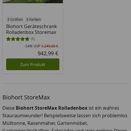
3 Größen
3 Farben
Biohort Geräteschrank
Rolladenbox Storemax
(6)
-24%
UVP
1.249,00 €
Rabatt in Prozent
Ursprünglicher Preis
942,99 €
Aktueller Preis
Zum Produkt
Biohort StoreMax
Diese
Biohort StoreMax Rolladenbox
ist ein wahres
Stauraumwunder! Beispielsweise lassen sich problemlos
Mülltonne, Rasenmäher, Gartenmöbel,
Gartengerätschaften, Fahrräder und viele weitere Dinge