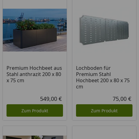
Premium Hochbeet aus
Lochboden für
Stahl anthrazit 200 x 80
Premium Stahl
x 75 cm
Hochbeet 200 x 80 x 75
cm
549,00 €
75,00 €
Aktueller Preis
Akt
Zum Produkt
Zum Produkt