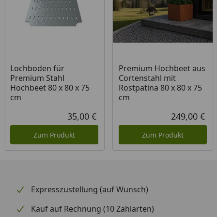
Lochboden für
Premium Hochbeet aus
Premium Stahl
Cortenstahl mit
Hochbeet 80 x 80 x 75
Rostpatina 80 x 80 x 75
cm
cm
35,00 €
249,00 €
Aktueller Preis
Akt
Zum Produkt
Zum Produkt
Expresszustellung (auf Wunsch)
Kauf auf Rechnung (10 Zahlarten)