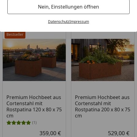
Filter / Sortierung
Nein, Einstellungen öffnen
12
Artikel gefunden
Datenschutz
Impressum
Bestseller
Premium Hochbeet aus
Premium Hochbeet aus
Cortenstahl mit
Cortenstahl mit
Rostpatina 120 x 80 x 75
Rostpatina 200 x 80 x 75
cm
cm
(1)
359,00 €
529,00 €
Aktueller Preis
Akt