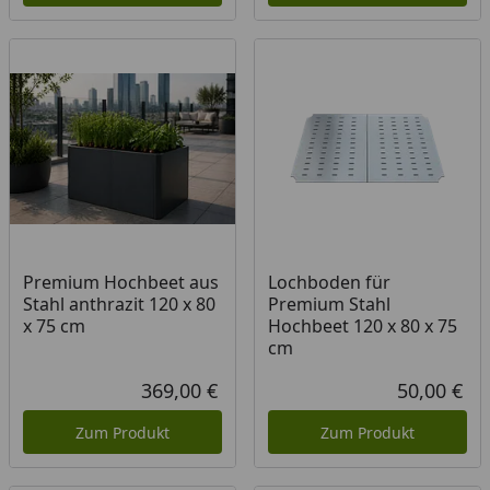
Premium Hochbeet aus
Lochboden für
Stahl anthrazit 120 x 80
Premium Stahl
x 75 cm
Hochbeet 120 x 80 x 75
cm
369,00 €
50,00 €
Aktueller Preis
Akt
Zum Produkt
Zum Produkt