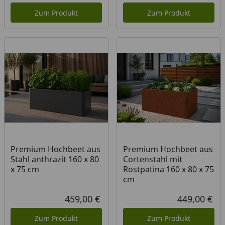
Zum Produkt
Zum Produkt
Premium Hochbeet aus
Premium Hochbeet aus
Stahl anthrazit 160 x 80
Cortenstahl mit
x 75 cm
Rostpatina 160 x 80 x 75
cm
459,00 €
449,00 €
Aktueller Preis
Akt
Zum Produkt
Zum Produkt