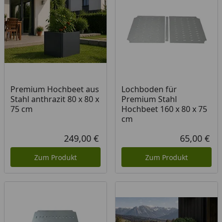
Premium Hochbeet aus
Lochboden für
Stahl anthrazit 80 x 80 x
Premium Stahl
75 cm
Hochbeet 160 x 80 x 75
cm
249,00 €
65,00 €
Aktueller Preis
Akt
Zum Produkt
Zum Produkt