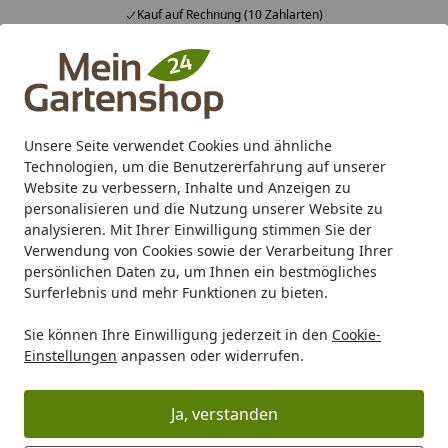
Kauf auf Rechnung (10 Zahlarten)
Alle Produkte
Mein Konto
Wunschl
Ein
4,83
/ 5
Suchen
Unsere Seite verwendet Cookies und ähnliche
Technologien, um die Benutzererfahrung auf unserer
Karibu Pools inkl. gratis Sandfilteranlage & Pool-
Website zu verbessern, Inhalte und Anzeigen zu
Starterset (Gesamtwert bis 468,99€)
personalisieren und die Nutzung unserer Website zu
analysieren. Mit Ihrer Einwilligung stimmen Sie der
Verwendung von Cookies sowie der Verarbeitung Ihrer
Marken
DOMOselect
persönlichen Daten zu, um Ihnen ein bestmögliches
Startseite
Surferlebnis und mehr Funktionen zu bieten.
DOMOselect
Sie können Ihre Einwilligung jederzeit in den
Cookie-
Einstellungen
anpassen oder widerrufen.
Ihre Artikelübersicht
Ja, verstanden
Kategorien