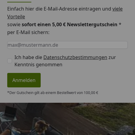
Einfach hier die E-Mail-Adresse eintragen und
viele
Vorteile
sowie
sofort einen 5,00 € Newslettergutschein
*
per E-Mail sichern:
Keine Eingabe erforderlich
Eingabe erforderlich
E-Mail *
Ich habe die
Datenschutzbestimmungen
zur
Kenntnis genommen
Anmelden
*Der Gutschein gilt ab einem Bestellwert von 100,00 €
Trusted Shops