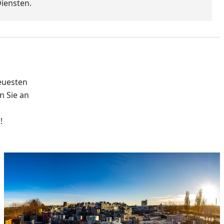
iensten.
euesten
n Sie an
!