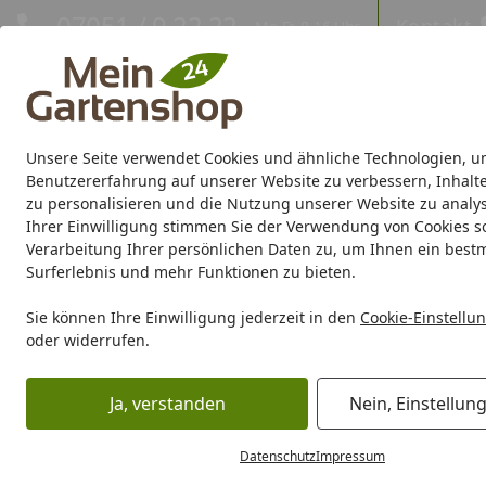
Hotline
07051 / 9 22 22
Kontakt
Mo-Fr. 8-16 Uhr
Kontakt
Eigene Montage-Teams
Unsere Seite verwendet Cookies und ähnliche Technologien, u
Gartenhaus
Gerätehaus
Gewächshaus
Carport/Garag
Benutzererfahrung auf unserer Website zu verbessern, Inhalt
zu personalisieren und die Nutzung unserer Website zu analys
Ihrer Einwilligung stimmen Sie der Verwendung von Cookies s
Marken
Sale %
Verarbeitung Ihrer persönlichen Daten zu, um Ihnen ein best
Surferlebnis und mehr Funktionen zu bieten.
Ausstellung
Startseite
Sie können Ihre Einwilligung jederzeit in den
Cookie-Einstellu
oder widerrufen.
Ja, verstanden
Nein, Einstellun
Datenschutz
Impressum