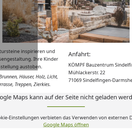
tursteine inspirieren und
Anfahrt:
ssengestaltung. Ihre Kinder
KÖMPF Bauzentrum Sindelf
stellung austoben.
Mühlackerstr. 22
runnen, Häuser, Holz, Licht,
71069 Sindelfingen-Darmsh
rrasse, Treppen, Zierkies.
ogle Maps kann auf der Seite nicht geladen werd
okie-Einstellungen verbieten das Verwenden von externen D
Google Maps öffnen