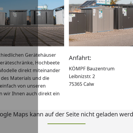
chiedlichen Gerätehäuser
Anfahrt:
Geräteschränke, Hochbeete
KÖMPF Bauzentrum
-Modelle direkt miteinander
Leibnizstr. 2
 des Materials und die
75365 Calw
 einfach von unseren
 wir Ihnen auch direkt ein
ogle Maps kann auf der Seite nicht geladen werd