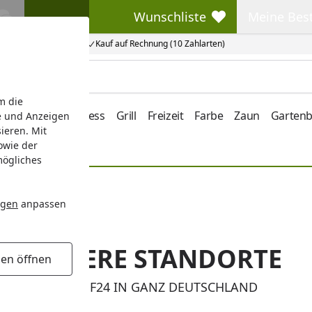
Wunschliste
Meine Bes
Wunschliste
Meine Beste
Kauf auf Rechnung (10 Zahlarten)
m die
e/Vordach
Wellness
Grill
Freizeit
Farbe
Zaun
Garten
e und Anzeigen
ieren. Mit
owie der
mögliches
ngen
anpassen
UNSERE STANDORTE
gen öffnen
KÖMPF24 IN GANZ DEUTSCHLAND