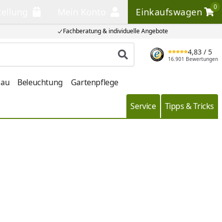
0
tellung
Mein Konto
Einkaufswagen
llung
Mein Konto
Einkaufswagen
Fachberatung & individuelle Angebote
4,83
/ 5
Produkt suchen
16.901 Bewertungen
bau
Beleuchtung
Gartenpflege
Service
Tipps & Tricks