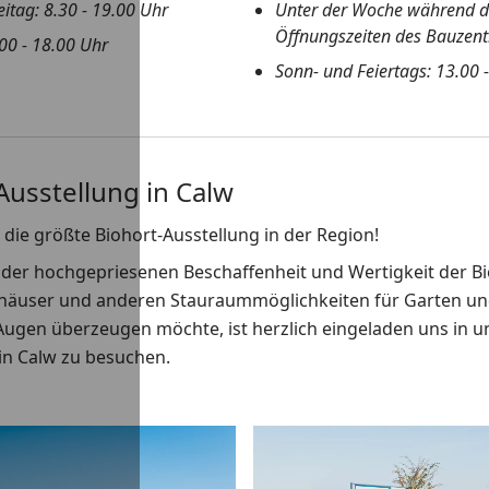
itag: 8.30 - 19.00 Uhr
Unter der Woche während d
Öffnungszeiten des Bauzen
00 - 18.00 Uhr
Sonn- und Feiertags: 13.00 
Ausstellung in Calw
 die größte Biohort-Ausstellung in der Region!
 der hochgepriesenen Beschaffenheit und Wertigkeit der B
häuser und anderen Stauraummöglichkeiten für Garten un
Augen überzeugen möchte, ist herzlich eingeladen uns in 
n Calw zu besuchen.