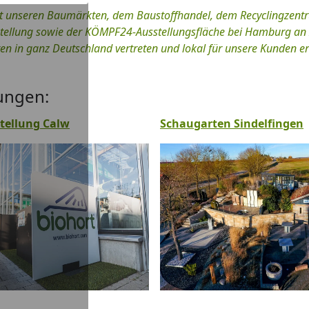
it unseren Baumärkten, dem Baustoffhandel, dem Recyclingzent
tellung sowie der KÖMPF24-Ausstellungsfläche bei Hamburg an 
en in ganz Deutschland vertreten und lokal für unsere Kunden er
ungen:
tellung Calw
Schaugarten Sindelfingen