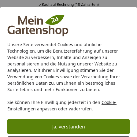
Kauf auf Rechnung (10 Zahlarten)
Alle Produkte
Mein Konto
Wunschl
Ein
4,83
/ 5
Suchen
Unsere Seite verwendet Cookies und ähnliche
Technologien, um die Benutzererfahrung auf unserer
Karibu Pools inkl. gratis Sandfilteranlage & Pool-
Website zu verbessern, Inhalte und Anzeigen zu
Starterset (Gesamtwert bis 468,99€)
personalisieren und die Nutzung unserer Website zu
analysieren. Mit Ihrer Einwilligung stimmen Sie der
Verwendung von Cookies sowie der Verarbeitung Ihrer
Karibu Sommerschlussverkauf
persönlichen Daten zu, um Ihnen ein bestmögliches
Solange der Vorrat reicht: einmalige Rabatte auf ausgewählte
Surferlebnis und mehr Funktionen zu bieten.
Gartenhäuser, Saunahäuser und mehr!
Sie können Ihre Einwilligung jederzeit in den
Cookie-
Einstellungen
anpassen oder widerrufen.
Ja, verstanden