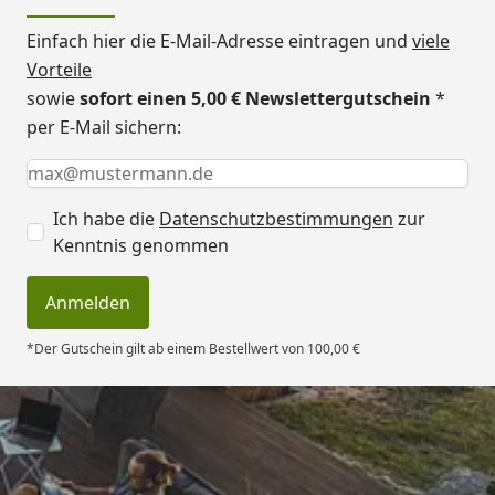
Einfach hier die E-Mail-Adresse eintragen und
viele
Vorteile
sowie
sofort einen 5,00 € Newslettergutschein
*
per E-Mail sichern:
Keine Eingabe erforderlich
Eingabe erforderlich
E-Mail *
Ich habe die
Datenschutzbestimmungen
zur
Kenntnis genommen
Anmelden
*Der Gutschein gilt ab einem Bestellwert von 100,00 €
Trusted Shops