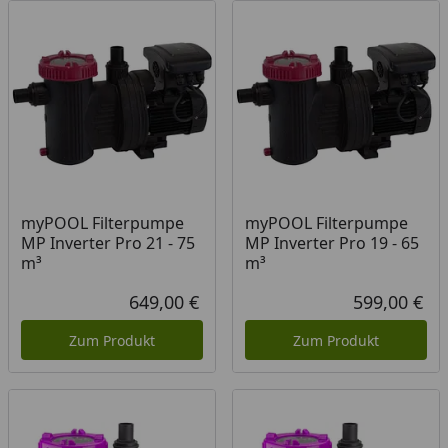
myPOOL Filterpumpe
myPOOL Filterpumpe
MP Inverter Pro 21 - 75
MP Inverter Pro 19 - 65
m³
m³
649,00 €
599,00 €
Aktueller Preis
Akt
Zum Produkt
Zum Produkt