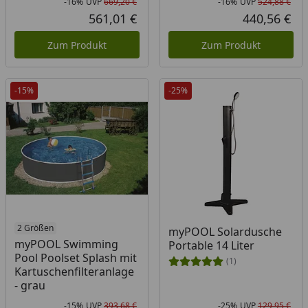
-16%
UVP
669,20 €
-16%
UVP
524,88 €
Rabatt in Prozent
Ursprünglicher Preis
Rab
Urs
561,01 €
440,56 €
Aktueller Preis
Akt
Zum Produkt
Zum Produkt
-15%
-25%
2 Größen
myPOOL Solardusche
myPOOL Swimming
Portable 14 Liter
Pool Poolset Splash mit
(1)
Kartuschenfilteranlage
- grau
-15%
UVP
393,68 €
-25%
UVP
129,95 €