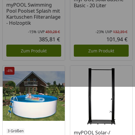
myPOOL Swimming
Basic - 20 Liter
Pool Poolset Splash mit
Kartuschen Filteranlage
- Holzoptik
-15%
UVP
459,28 €
-23%
UVP
132,39 €
Rabatt in Prozent
Ursprünglicher Preis
Rab
Urs
385,81 €
101,94 €
Aktueller Preis
Akt
Zum Produkt
Zum Produkt
-4%
3 Größen
Produkt nicht lieferbar
myPOOL Solar-/