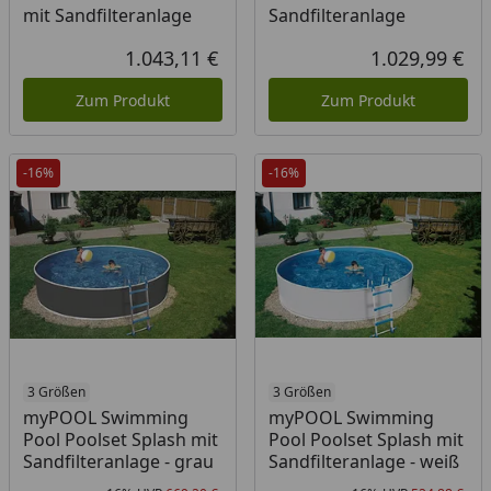
mit Sandfilteranlage
Sandfilteranlage
1.043,11 €
1.029,99 €
Aktueller Preis
Akt
Zum Produkt
Zum Produkt
-16%
-16%
3 Größen
3 Größen
myPOOL Swimming
myPOOL Swimming
Pool Poolset Splash mit
Pool Poolset Splash mit
Sandfilteranlage - grau
Sandfilteranlage - weiß