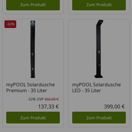
Zum Produkt
Zum Produkt
-32%
myPOOL Solardusche
myPOOL Solardusche
Premium - 35 Liter
LED - 35 Liter
-32%
UVP
202,95 €
Rabatt in Prozent
Ursprünglicher Preis
137,33 €
399,00 €
Aktueller Preis
Akt
Zum Produkt
Zum Produkt