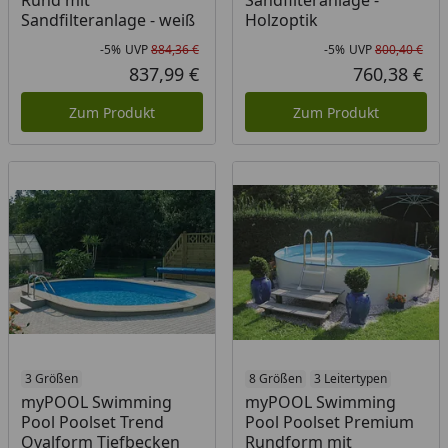
Rund mit
Sandfilteranlage -
Sandfilteranlage - weiß
Holzoptik
-5%
UVP
884,36 €
-5%
UVP
800,40 €
Rabatt in Prozent
Ursprünglicher Preis
Rab
Urs
837,99 €
760,38 €
Aktueller Preis
Akt
Zum Produkt
Zum Produkt
3 Größen
8 Größen
3 Leitertypen
myPOOL Swimming
myPOOL Swimming
Pool Poolset Trend
Pool Poolset Premium
Ovalform Tiefbecken
Rundform mit