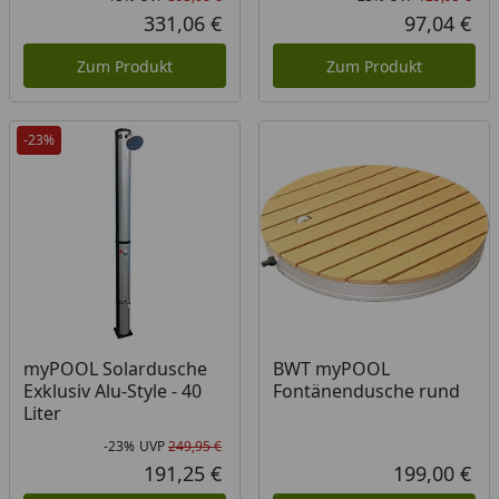
Rabatt in Prozent
Ursprünglicher Preis
Rab
Urs
331,06 €
97,04 €
Aktueller Preis
Akt
Zum Produkt
Zum Produkt
-23%
myPOOL Solardusche
BWT myPOOL
Exklusiv Alu-Style - 40
Fontänendusche rund
Liter
-23%
UVP
249,95 €
Rabatt in Prozent
Ursprünglicher Preis
191,25 €
199,00 €
Aktueller Preis
Akt