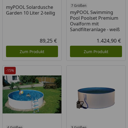
7 Größen
myPOOL Solardusche
myPOOL Swimming
Garden 10 Liter 2-teilig
Pool Poolset Premium
Ovalform mit
Sandfilteranlage - weiß
89,25 €
1.424,90 €
Aktueller Preis
Akt
Zum Produkt
Zum Produkt
-15%
4 Größen
3 Größen