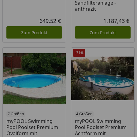
Sandfilteranlage -
anthrazit
649,52 €
1.187,43 €
Aktueller Preis
Akt
Zum Produkt
Zum Produkt
-31%
7 Größen
Produkt am Lager
4 Größen
myPOOL Swimming
myPOOL Swimming
Pool Poolset Premium
Pool Poolset Premium
Ovalform mit
Achtform mit