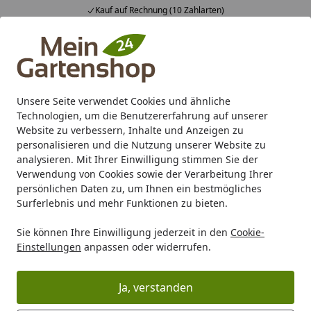
Kauf auf Rechnung (10 Zahlarten)
Alle Produkte
Mein Konto
Wunschl
Ein
4,83
/ 5
Suchen
Unsere Seite verwendet Cookies und ähnliche
Technologien, um die Benutzererfahrung auf unserer
Karibu Pools inkl. gratis Sandfilteranlage & Pool-
Website zu verbessern, Inhalte und Anzeigen zu
Starterset (Gesamtwert bis 468,99€)
personalisieren und die Nutzung unserer Website zu
analysieren. Mit Ihrer Einwilligung stimmen Sie der
Verwendung von Cookies sowie der Verarbeitung Ihrer
Marken
MyPool
persönlichen Daten zu, um Ihnen ein bestmögliches
Startseite
Surferlebnis und mehr Funktionen zu bieten.
MyPool
myPOOL Swimmingpools online kaufen
Sie können Ihre Einwilligung jederzeit in den
Cookie-
Einstellungen
anpassen oder widerrufen.
Hier finden Sie eine große Auswahl an Swimmingpool
Sets. Genießen Sie die heißen Tage in Ihrem eigenen
Ja, verstanden
Gartenpool. Pools in allen erdenklichen Größen und mit