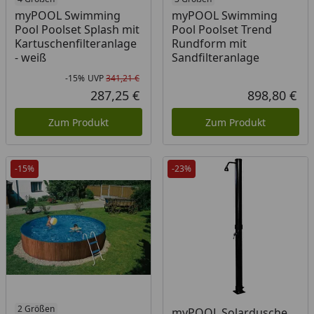
myPOOL Swimming
myPOOL Swimming
Pool Poolset Splash mit
Pool Poolset Trend
Kartuschenfilteranlage
Rundform mit
- weiß
Sandfilteranlage
-15%
UVP
341,21 €
Rabatt in Prozent
Ursprünglicher Preis
287,25 €
898,80 €
Aktueller Preis
Akt
Zum Produkt
Zum Produkt
-15%
-23%
2 Größen
myPOOL Solardusche