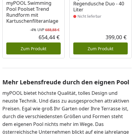
myPOOL Swimming
Regendusche Duo - 40
Pool Poolset Trend
Liter
Rundform mit
Nicht lieferbar
Kartuschenfilteranlage
-4%
UVP
688,88 €
Rabatt in Prozent
Ursprünglicher Preis
654,44 €
399,00 €
Aktueller Preis
Akt
Zum Produkt
Zum Produkt
Mehr Lebensfreude durch den eignen Pool
myPOOL bietet höchste Qualität, tolles Design und
neuste Technik. Und dass zu ausgesprochen attraktiven
Preisen. Egal wie groß Ihr Garten oder Ihre Terrasse ist,
durch die verschiedensten Größen und Formen steht
dem eigenen Pool nichts mehr im Wege. Das
österreichische Unternehmen blickt auf eine jahrelange