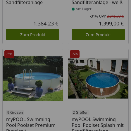
Sandfilteranlage
Sandfilteranlage - weiß
Am Lager
-31%
UVP
2.046,77 €
Rab
Urs
1.384,23 €
1.399,00 €
Aktueller Preis
Akt
Zum Produkt
Zum Produkt
-5%
-5%
9 Größen
2 Größen
myPOOL Swimming
myPOOL Swimming
Pool Poolset Premium
Pool Poolset Splash mit