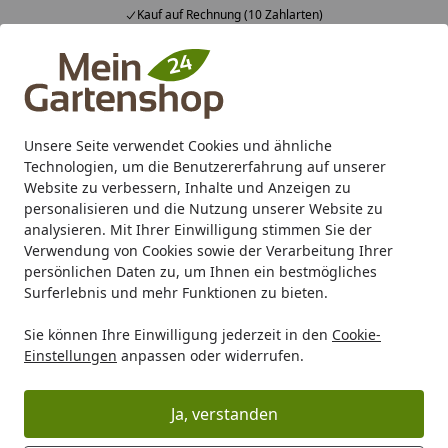
Kauf auf Rechnung (10 Zahlarten)
Alle Produkte
Mein Konto
Wunschl
Ein
4,83
/ 5
Suchen
Unsere Seite verwendet Cookies und ähnliche
Technologien, um die Benutzererfahrung auf unserer
Website zu verbessern, Inhalte und Anzeigen zu
personalisieren und die Nutzung unserer Website zu
analysieren. Mit Ihrer Einwilligung stimmen Sie der
Verwendung von Cookies sowie der Verarbeitung Ihrer
persönlichen Daten zu, um Ihnen ein bestmögliches
Surferlebnis und mehr Funktionen zu bieten.
Sie können Ihre Einwilligung jederzeit in den
Cookie-
Cinas Gartenmöbel
Einstellungen
anpassen oder widerrufen.
Ja, verstanden
Karibu Pools inkl. gratis Sandfilteranlage & Pool-
Starterset (Gesamtwert bis 468,99€)