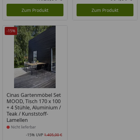
Aktueller Preis
Akt
Zum Produkt
Zum Produkt
-15%
Produkt nicht lieferbar
Cinas Gartenmöbel Set
MOOD, Tisch 170 x 100
+ 4 Stühle, Aluminium /
Teak / Kunststoff-
Lamellen
Nicht lieferbar
-15%
UVP
1.405,00 €
Rabatt in Prozent
Ursprünglicher Preis