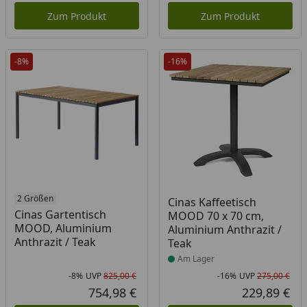
Zum Produkt
Zum Produkt
-8%
-16%
2 Größen
Produkt am Lager
Cinas Kaffeetisch
Cinas Gartentisch
MOOD 70 x 70 cm,
MOOD, Aluminium
Aluminium Anthrazit /
Anthrazit / Teak
Teak
Am Lager
-8%
UVP
825,00 €
-16%
UVP
275,00 €
Rabatt in Prozent
Ursprünglicher Preis
Rab
Urs
754,98 €
229,89 €
Aktueller Preis
Akt