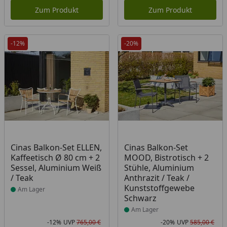
Zum Produkt
Zum Produkt
-12%
-20%
Produkt am Lager
Produkt am Lager
Cinas Balkon-Set ELLEN,
Cinas Balkon-Set
Kaffeetisch Ø 80 cm + 2
MOOD, Bistrotisch + 2
Sessel, Aluminium Weiß
Stühle, Aluminium
/ Teak
Anthrazit / Teak /
Kunststoffgewebe
Am Lager
Schwarz
Am Lager
-12%
UVP
765,00 €
-20%
UVP
585,00 €