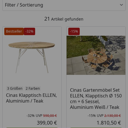
Filter / Sortierung
21
Artikel gefunden
Bestseller
-32%
-15%
3 Größen
2 Farben
Cinas Gartenmöbel Set
Cinas Klapptisch ELLEN,
ELLEN, Klapptisch Ø 150
Aluminium / Teak
cm + 6 Sessel,
Aluminium Weiß / Teak
-32%
UVP
590,00 €
-15%
UVP
2.130,00 €
Rabatt in Prozent
Ursprünglicher Preis
Rab
Urs
399,00 €
1.810,50 €
Aktueller Preis
Akt