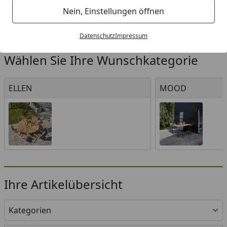
Nein, Einstellungen öffnen
Marken
Cinas Gartenmöbel
Datenschutz
Impressum
Startseite
Wählen Sie Ihre Wunschkategorie
ELLEN
MOOD
ELLEN
MOOD
Ihre Artikelübersicht
Kategorien