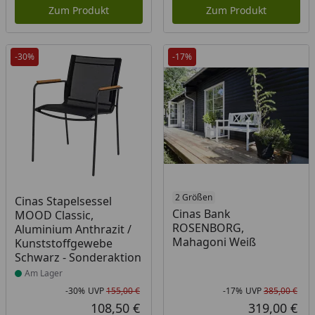
Zum Produkt
Zum Produkt
-30%
-17%
Produkt am Lager
2 Größen
Cinas Stapelsessel
Cinas Bank
MOOD Classic,
ROSENBORG,
Aluminium Anthrazit /
Mahagoni Weiß
Kunststoffgewebe
Schwarz - Sonderaktion
Am Lager
-30%
UVP
155,00 €
-17%
UVP
385,00 €
Rabatt in Prozent
Ursprünglicher Preis
Rab
Urs
108,50 €
319,00 €