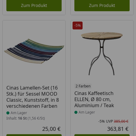
Zum Produkt
Zum Produkt
-5%
Produkt am Lager
Produkt am Lager
2 Farben
Cinas Lamellen-Set (16
Cinas Kaffeetisch
Stk.) für Sessel MOOD
ELLEN, Ø 80 cm,
Classic, Kunststoff, in 8
Aluminium / Teak
verschiedenen Farben
Am Lager
Am Lager
Inhalt:
16 St
(1,56 €/St)
-5%
UVP
385,00 €
Rab
Urs
25,00 €
363,81 €
Aktueller Preis
Akt