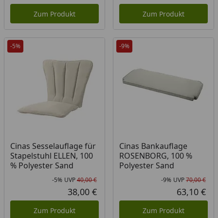
Aktueller Preis
Akt
Zum Produkt
Zum Produkt
-5%
-9%
Cinas Sesselauflage für
Cinas Bankauflage
Stapelstuhl ELLEN, 100
ROSENBORG, 100 %
% Polyester Sand
Polyester Sand
-5%
UVP
40,00 €
-9%
UVP
70,00 €
Rabatt in Prozent
Ursprünglicher Preis
Rab
Urs
38,00 €
63,10 €
Aktueller Preis
Akt
Zum Produkt
Zum Produkt