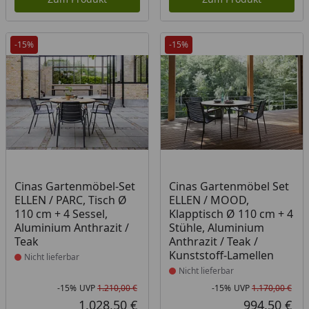
-15%
-15%
Produkt nicht lieferbar
Produkt nicht lieferbar
Cinas Gartenmöbel-Set
Cinas Gartenmöbel Set
ELLEN / PARC, Tisch Ø
ELLEN / MOOD,
110 cm + 4 Sessel,
Klapptisch Ø 110 cm + 4
Aluminium Anthrazit /
Stühle, Aluminium
Teak
Anthrazit / Teak /
Kunststoff-Lamellen
Nicht lieferbar
Nicht lieferbar
-15%
UVP
1.210,00 €
-15%
UVP
1.170,00 €
Rabatt in Prozent
Ursprünglicher Preis
Rab
Urs
1.028,50 €
994,50 €