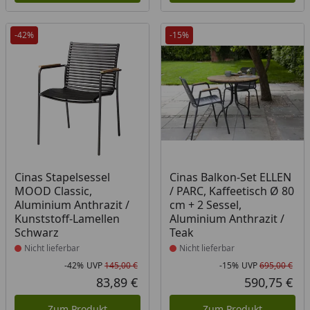
-42%
-15%
Produkt nicht lieferbar
Produkt nicht lieferbar
Cinas Stapelsessel
Cinas Balkon-Set ELLEN
MOOD Classic,
/ PARC, Kaffeetisch Ø 80
Aluminium Anthrazit /
cm + 2 Sessel,
Kunststoff-Lamellen
Aluminium Anthrazit /
Schwarz
Teak
Nicht lieferbar
Nicht lieferbar
-42%
UVP
145,00 €
-15%
UVP
695,00 €
Rabatt in Prozent
Ursprünglicher Preis
Rab
Urs
83,89 €
590,75 €
Aktueller Preis
Akt
Zum Produkt
Zum Produkt