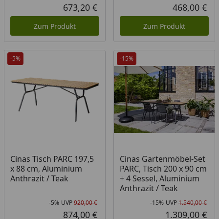
Rabatt in Prozent
Ursprünglicher Preis
Rab
Urs
673,20 €
468,00 €
Aktueller Preis
Akt
Zum Produkt
Zum Produkt
-5%
-15%
Cinas Tisch PARC 197,5
Cinas Gartenmöbel-Set
x 88 cm, Aluminium
PARC, Tisch 200 x 90 cm
Anthrazit / Teak
+ 4 Sessel, Aluminium
Anthrazit / Teak
-5%
UVP
920,00 €
-15%
UVP
1.540,00 €
Rabatt in Prozent
Ursprünglicher Preis
Rab
Urs
874,00 €
1.309,00 €