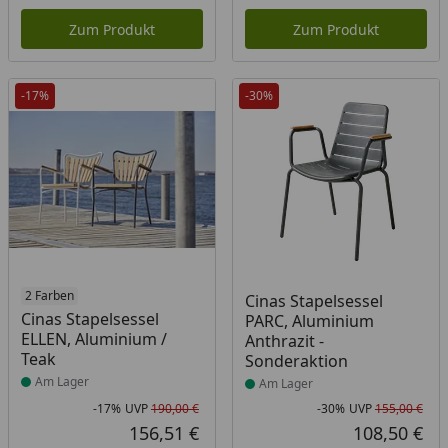
Aktueller Preis
Akt
Zum Produkt
Zum Produkt
-17%
-30%
Produkt am Lager
2 Farben
Produkt am Lager
Cinas Stapelsessel
Cinas Stapelsessel
PARC, Aluminium
ELLEN, Aluminium /
Anthrazit -
Teak
Sonderaktion
Am Lager
Am Lager
-17%
UVP
190,00 €
-30%
UVP
155,00 €
Rabatt in Prozent
Ursprünglicher Preis
Rab
Urs
156,51 €
108,50 €
Aktueller Preis
Akt