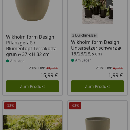
Produkt am Lager
Produkt am Lager
3 Durchmesser
Wikholm form Design
Wikholm form Design
Pflanzgefäß /
Untersetzer schwarz ⌀
Blumentopf Terrakotta
19/23/28,5 cm
grün ⌀ 37 x H 32 cm
Am Lager
Am Lager
-58%
UVP
38,17 €
-52%
UVP
4,17 €
Rabatt in Prozent
Ursprünglicher Preis
Rab
Urs
15,99 €
1,99 €
Aktueller Preis
Akt
Zum Produkt
Zum Produkt
-52%
-62%