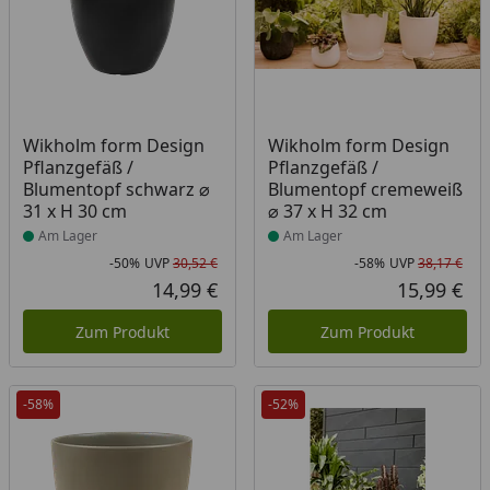
Produkt am Lager
Produkt am Lager
Wikholm form Design
Wikholm form Design
Pflanzgefäß /
Pflanzgefäß /
Blumentopf schwarz ⌀
Blumentopf cremeweiß
31 x H 30 cm
⌀ 37 x H 32 cm
Am Lager
Am Lager
-50%
UVP
30,52 €
-58%
UVP
38,17 €
Rabatt in Prozent
Ursprünglicher Preis
Rab
Urs
14,99 €
15,99 €
Aktueller Preis
Akt
Zum Produkt
Zum Produkt
-58%
-52%