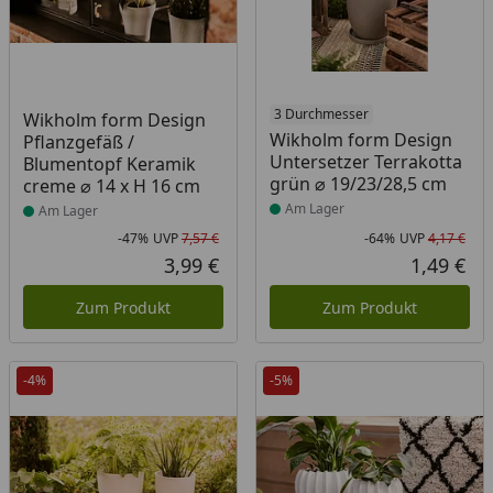
Produkt am Lager
Produkt am Lager
3 Durchmesser
Wikholm form Design
Wikholm form Design
Pflanzgefäß /
Untersetzer Terrakotta
Blumentopf Keramik
grün ⌀ 19/23/28,5 cm
creme ⌀ 14 x H 16 cm
Am Lager
Am Lager
-47%
UVP
7,57 €
-64%
UVP
4,17 €
Rabatt in Prozent
Ursprünglicher Preis
Rab
Urs
3,99 €
1,49 €
Aktueller Preis
Akt
Zum Produkt
Zum Produkt
-4%
-5%