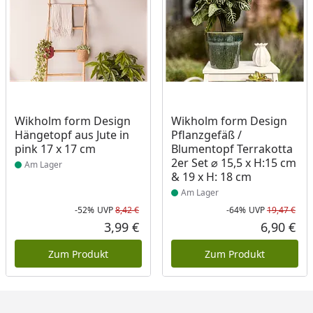
Produkt am Lager
Produkt am Lager
Wikholm form Design
Wikholm form Design
Hängetopf aus Jute in
Pflanzgefäß /
pink 17 x 17 cm
Blumentopf Terrakotta
2er Set ⌀ 15,5 x H:15 cm
Am Lager
& 19 x H: 18 cm
Am Lager
-52%
UVP
8,42 €
-64%
UVP
19,47 €
Rabatt in Prozent
Ursprünglicher Preis
Rab
Urs
3,99 €
6,90 €
Aktueller Preis
Akt
Zum Produkt
Zum Produkt