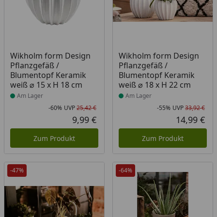
Produkt am Lager
Produkt am Lager
Wikholm form Design
Wikholm form Design
Pflanzgefäß /
Pflanzgefäß /
Blumentopf Keramik
Blumentopf Keramik
weiß ⌀ 15 x H 18 cm
weiß ⌀ 18 x H 22 cm
Am Lager
Am Lager
-60%
UVP
25,42 €
-55%
UVP
33,92 €
Rabatt in Prozent
Ursprünglicher Preis
Rab
Urs
9,99 €
14,99 €
Aktueller Preis
Akt
Zum Produkt
Zum Produkt
-47%
-64%