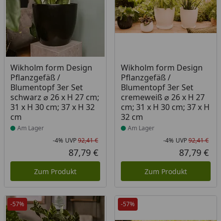
Produkt am Lager
Produkt am Lager
Wikholm form Design
Wikholm form Design
Pflanzgefäß /
Pflanzgefäß /
Blumentopf 3er Set
Blumentopf 3er Set
schwarz ⌀ 26 x H 27 cm;
cremeweiß ⌀ 26 x H 27
31 x H 30 cm; 37 x H 32
cm; 31 x H 30 cm; 37 x H
cm
32 cm
Am Lager
Am Lager
-4%
UVP
92,41 €
-4%
UVP
92,41 €
Rabatt in Prozent
Ursprünglicher Preis
Rab
Urs
87,79 €
87,79 €
Aktueller Preis
Akt
Zum Produkt
Zum Produkt
-57%
-57%