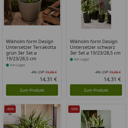
Produkt am Lager
Produkt am Lager
Wikholm form Design
Wikholm form Design
Untersetzer Terrakotta
Untersetzer schwarz
grün 3er Set ⌀
3er Set ⌀ 19/23/28,5 cm
19/23/28,5 cm
Am Lager
Am Lager
-4%
UVP
15,06 €
-4%
UVP
15,06 €
Rabatt in Prozent
Ursprünglicher Preis
Rab
Urs
14,31 €
14,31 €
Aktueller Preis
Akt
Zum Produkt
Zum Produkt
-46%
-58%