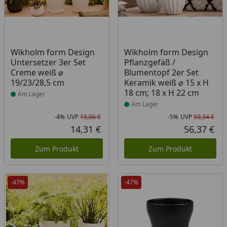
Produkt am Lager
Produkt am Lager
Wikholm form Design
Wikholm form Design
Untersetzer 3er Set
Pflanzgefäß /
Creme weiß ⌀
Blumentopf 2er Set
19/23/28,5 cm
Keramik weiß ⌀ 15 x H
18 cm; 18 x H 22 cm
Am Lager
Am Lager
-4%
UVP
15,06 €
-5%
UVP
59,34 €
Rabatt in Prozent
Ursprünglicher Preis
Rab
Urs
14,31 €
56,37 €
Aktueller Preis
Akt
Zum Produkt
Zum Produkt
-47%
-47%