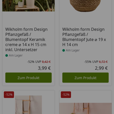
Produkt am Lager
Produkt am Lager
Wikholm form Design
Wikholm form Design
Pflanzgefäß /
Pflanzgefäß /
Blumentopf Keramik
Blumentopf Jute ⌀ 19 x
creme ⌀ 14 x H 15 cm
H 14 cm
inkl. Untersetzer
Am Lager
Am Lager
-52%
UVP
8,42 €
-55%
UVP
6,72 €
Rabatt in Prozent
Ursprünglicher Preis
Rab
Urs
3,99 €
2,99 €
Aktueller Preis
Akt
Zum Produkt
Zum Produkt
-52%
-52%