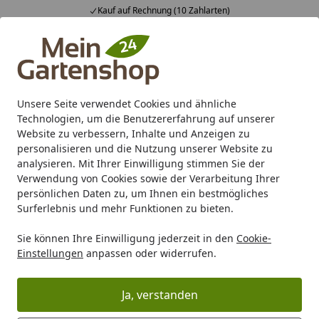
Kauf auf Rechnung (10 Zahlarten)
Alle Produkte
Mein Konto
Wunschl
Ein
4,83
/ 5
Suchen
Unsere Seite verwendet Cookies und ähnliche
Technologien, um die Benutzererfahrung auf unserer
Karibu Pools inkl. gratis Sandfilteranlage & Pool-
Website zu verbessern, Inhalte und Anzeigen zu
Starterset (Gesamtwert bis 468,99€)
personalisieren und die Nutzung unserer Website zu
analysieren. Mit Ihrer Einwilligung stimmen Sie der
Verwendung von Cookies sowie der Verarbeitung Ihrer
Marken
Wikholm Form
persönlichen Daten zu, um Ihnen ein bestmögliches
Startseite
Surferlebnis und mehr Funktionen zu bieten.
Wikholm Form
Sie können Ihre Einwilligung jederzeit in den
Cookie-
Einstellungen
anpassen oder widerrufen.
Wählen Sie Ihre Wunschkategorie
Wikholm Form Pflanzgefäße
Wikholm Form Pfl
Ja, verstanden
Wikholm Form Pflanzgefäße
Wikholm Form Pf