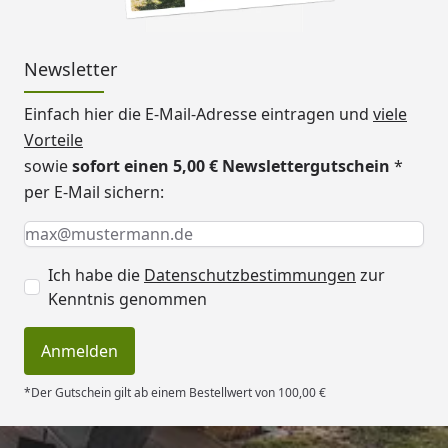
Newsletter
Einfach hier die E-Mail-Adresse eintragen und
viele
Vorteile
sowie
sofort einen 5,00 € Newslettergutschein
*
per E-Mail sichern:
Keine Eingabe erforderlich
Eingabe erforderlich
E-Mail *
Ich habe die
Datenschutzbestimmungen
zur
Kenntnis genommen
Anmelden
*Der Gutschein gilt ab einem Bestellwert von 100,00 €