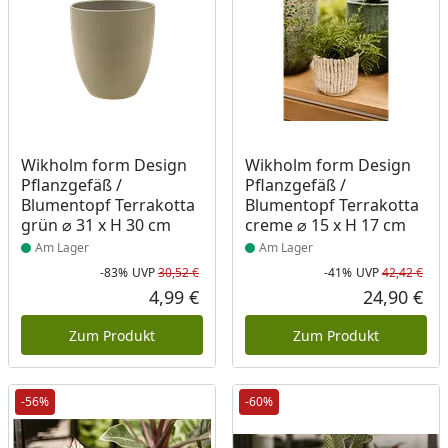
Produkt am Lager
Produkt am Lager
Wikholm form Design
Wikholm form Design
Pflanzgefäß /
Pflanzgefäß /
Blumentopf Terrakotta
Blumentopf Terrakotta
grün ⌀ 31 x H 30 cm
creme ⌀ 15 x H 17 cm
Am Lager
Am Lager
-83%
UVP
30,52 €
-41%
UVP
42,42 €
Rabatt in Prozent
Ursprünglicher Preis
Rab
Urs
4,99 €
24,90 €
Aktueller Preis
Akt
Zum Produkt
Zum Produkt
-56%
-60%