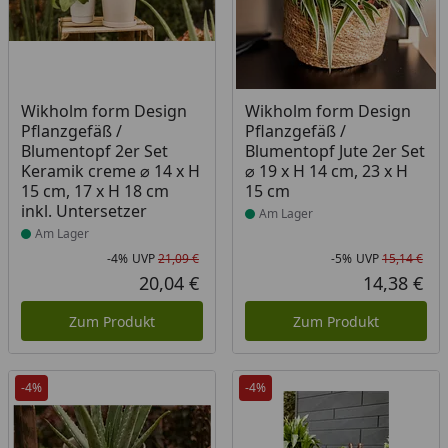
Produkt am Lager
Produkt am Lager
Wikholm form Design
Wikholm form Design
Pflanzgefäß /
Pflanzgefäß /
Blumentopf 2er Set
Blumentopf Jute 2er Set
Keramik creme ⌀ 14 x H
⌀ 19 x H 14 cm, 23 x H
15 cm, 17 x H 18 cm
15 cm
inkl. Untersetzer
Am Lager
Am Lager
-4%
UVP
21,09 €
-5%
UVP
15,14 €
Rabatt in Prozent
Ursprünglicher Preis
Rab
Urs
20,04 €
14,38 €
Aktueller Preis
Akt
Zum Produkt
Zum Produkt
-4%
-4%