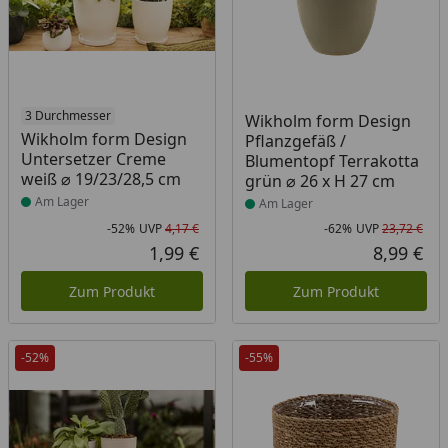
Produkt am Lager
3 Durchmesser
Produkt am Lager
Wikholm form Design
Wikholm form Design
Pflanzgefäß /
Untersetzer Creme
Blumentopf Terrakotta
weiß ⌀ 19/23/28,5 cm
grün ⌀ 26 x H 27 cm
Am Lager
Am Lager
-52%
UVP
4,17 €
-62%
UVP
23,72 €
Rabatt in Prozent
Ursprünglicher Preis
Rab
Urs
1,99 €
8,99 €
Aktueller Preis
Akt
Zum Produkt
Zum Produkt
-52%
-55%