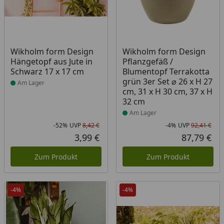
Produkt am Lager
Produkt am Lager
Wikholm form Design
Wikholm form Design
Hängetopf aus Jute in
Pflanzgefäß /
Schwarz 17 x 17 cm
Blumentopf Terrakotta
grün 3er Set ⌀ 26 x H 27
Am Lager
cm, 31 x H 30 cm, 37 x H
32 cm
Am Lager
-52%
UVP
8,42 €
-4%
UVP
92,41 €
Rabatt in Prozent
Ursprünglicher Preis
Rab
Urs
3,99 €
87,79 €
Aktueller Preis
Akt
Zum Produkt
Zum Produkt
-4%
-4%