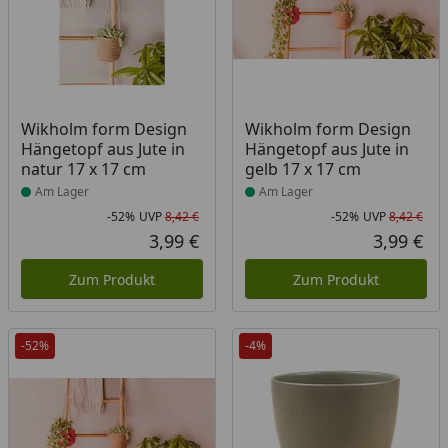
Produkt am Lager
Produkt am Lager
Wikholm form Design
Wikholm form Design
Hängetopf aus Jute in
Hängetopf aus Jute in
natur 17 x 17 cm
gelb 17 x 17 cm
Am Lager
Am Lager
-52%
UVP
8,42 €
-52%
UVP
8,42 €
Rabatt in Prozent
Ursprünglicher Preis
Rab
Urs
3,99 €
3,99 €
Aktueller Preis
Akt
Zum Produkt
Zum Produkt
-52%
-4%