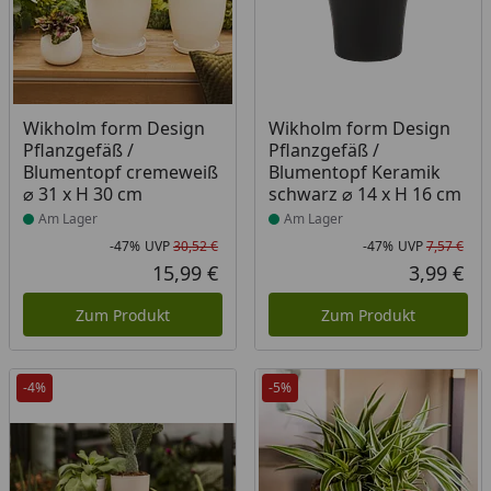
Produkt am Lager
Produkt am Lager
Wikholm form Design
Wikholm form Design
Pflanzgefäß /
Pflanzgefäß /
Blumentopf cremeweiß
Blumentopf Keramik
⌀ 31 x H 30 cm
schwarz ⌀ 14 x H 16 cm
Am Lager
Am Lager
-47%
UVP
30,52 €
-47%
UVP
7,57 €
Rabatt in Prozent
Ursprünglicher Preis
Rab
Urs
15,99 €
3,99 €
Aktueller Preis
Akt
Zum Produkt
Zum Produkt
-4%
-5%