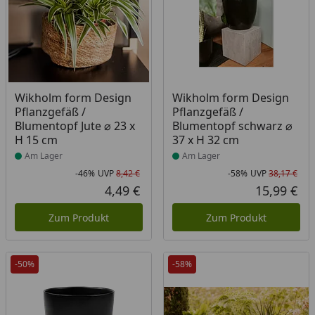
Produkt am Lager
Produkt am Lager
Wikholm form Design
Wikholm form Design
Pflanzgefäß /
Pflanzgefäß /
Blumentopf Jute ⌀ 23 x
Blumentopf schwarz ⌀
H 15 cm
37 x H 32 cm
Am Lager
Am Lager
-46%
UVP
8,42 €
-58%
UVP
38,17 €
Rabatt in Prozent
Ursprünglicher Preis
Rab
Urs
4,49 €
15,99 €
Aktueller Preis
Akt
Zum Produkt
Zum Produkt
-50%
-58%