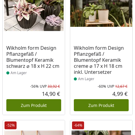
Produkt am Lager
Produkt am Lager
Wikholm form Design
Wikholm form Design
Pflanzgefäß /
Pflanzgefäß /
Blumentopf Keramik
Blumentopf Keramik
schwarz ⌀ 18 x H 22 cm
creme ⌀ 17 x H 18 cm
inkl. Untersetzer
Am Lager
Am Lager
-56%
UVP
33,92 €
-60%
UVP
12,67 €
Rabatt in Prozent
Ursprünglicher Preis
Rab
Urs
14,90 €
4,99 €
Aktueller Preis
Akt
Zum Produkt
Zum Produkt
-52%
-64%