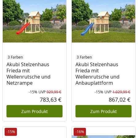
3 Farben
3 Farben
Akubi Stelzenhaus
Akubi Stelzenhaus
Frieda mit
Frieda mit
Wellenrutsche und
Wellenrutsche und
Netzrampe
Anbauplattform
-15%
UVP
929,99 €
-15%
UVP
1.029,99 €
Rabatt in Prozent
Ursprünglicher Preis
Rab
Urs
783,63 €
867,02 €
Aktueller Preis
Akt
Zum Produkt
Zum Produkt
-15%
-16%