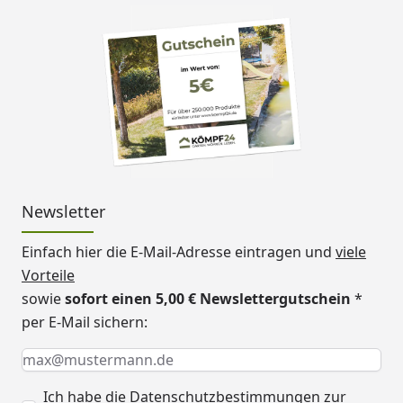
Newsletter
Einfach hier die E-Mail-Adresse eintragen und
viele
Vorteile
sowie
sofort einen 5,00 € Newslettergutschein
*
per E-Mail sichern:
Keine Eingabe erforderlich
Eingabe erforderlich
E-Mail *
Ich habe die
Datenschutzbestimmungen
zur