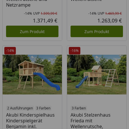
Netzrampe
-14%
UVP
1.599,99 €
-14%
UVP
1.469,99 €
Rabatt in Prozent
Ursprünglicher Preis
Rab
Urs
1.371,49 €
1.263,09 €
Aktueller Preis
Akt
Zum Produkt
Zum Produkt
-14%
-16%
2 Ausführungen
3 Farben
3 Farben
Akubi Kinderspielhaus
Akubi Stelzenhaus
Kinderspielgerät
Frieda mit
Benjamin inkl.
Wellenrutsche,