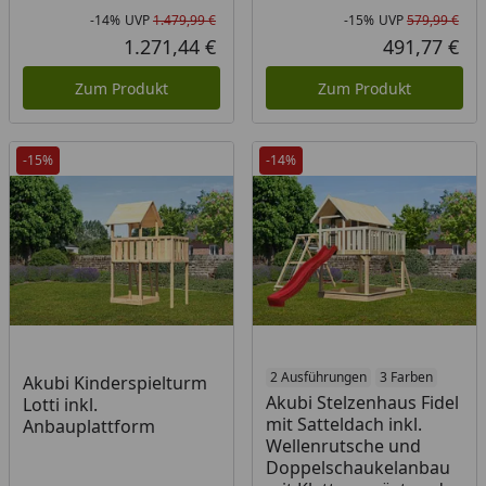
-14%
UVP
1.479,99 €
-15%
UVP
579,99 €
Rabatt in Prozent
Ursprünglicher Preis
Rab
Urs
1.271,44 €
491,77 €
Aktueller Preis
Akt
Zum Produkt
Zum Produkt
-15%
-14%
2 Ausführungen
3 Farben
Akubi Kinderspielturm
Akubi Stelzenhaus Fidel
Lotti inkl.
mit Satteldach inkl.
Anbauplattform
Wellenrutsche und
Doppelschaukelanbau