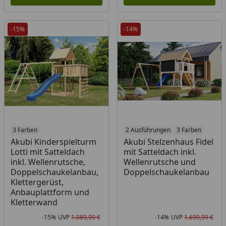
-15%
-14%
3 Farben
2 Ausführungen
3 Farben
Akubi Kinderspielturm
Akubi Stelzenhaus Fidel
Lotti mit Satteldach
mit Satteldach inkl.
inkl. Wellenrutsche,
Wellenrutsche und
Doppelschaukelanbau,
Doppelschaukelanbau
Klettergerüst,
Anbauplattform und
Kletterwand
-15%
UVP
1.089,99 €
-14%
UVP
1.699,99 €
Rabatt in Prozent
Ursprünglicher Preis
Rab
Urs