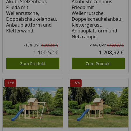
Akubi Stelzenhaus
Akubi Stelzenhaus
Frieda mit
Frieda mit
Wellenrutsche,
Wellenrutsche,
Doppelschaukelanbau,
Doppelschaukelanbau,
Anbauplattform und
Klettergerüst,
Kletterwand
Anbauplattform und
Netzrampe
-15%
UVP
1.309,99 €
-16%
UVP
1.439,99 €
Rabatt in Prozent
Ursprünglicher Preis
Rab
Urs
1.100,52 €
1.208,92 €
Aktueller Preis
Akt
Zum Produkt
Zum Produkt
-15%
-15%