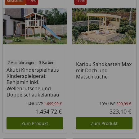
Bestseller
-14%
-19%
2 Ausführungen
3 Farben
Karibu Sandkasten Max
Akubi Kinderspielhaus
mit Dach und
Kinderspielgerät
Matschküche
Benjamin inkl.
Wellenrutsche und
Doppelschaukelanbau
-14%
UVP
1.699,99 €
-19%
UVP
399,99 €
Rabatt in Prozent
Ursprünglicher Preis
Rab
Urs
1.454,72 €
323,10 €
Aktueller Preis
Akt
Zum Produkt
Zum Produkt