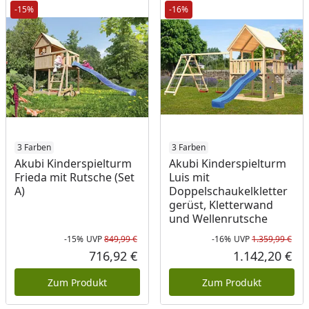
-15%
-16%
3 Farben
3 Farben
Akubi Kinderspielturm
Akubi Kinderspielturm
Frieda mit Rutsche (Set
Luis mit
A)
Doppelschaukelkletter
gerüst, Kletterwand
und Wellenrutsche
-15%
UVP
849,99 €
-16%
UVP
1.359,99 €
Rabatt in Prozent
Ursprünglicher Preis
Rab
Urs
716,92 €
1.142,20 €
Aktueller Preis
Akt
Zum Produkt
Zum Produkt