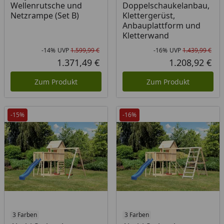
Wellenrutsche und
Doppelschaukelanbau,
Netzrampe (Set B)
Klettergerüst,
Anbauplattform und
Kletterwand
-14%
UVP
1.599,99 €
-16%
UVP
1.439,99 €
Rabatt in Prozent
Ursprünglicher Preis
Rab
Urs
1.371,49 €
1.208,92 €
Aktueller Preis
Akt
Zum Produkt
Zum Produkt
-15%
-16%
3 Farben
3 Farben