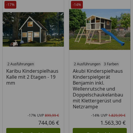
-17%
-14%
2 Ausführungen
2 Ausführungen
3 Farben
Karibu Kinderspielhaus
Akubi Kinderspielhaus
Kalle mit 2 Etagen - 19
Kinderspielgerät
mm
Benjamin inkl.
Wellenrutsche und
Doppelschaukelanbau
mit Klettergerüst und
Netzrampe
-17%
UVP
899,99 €
-14%
UVP
1.829,99 €
Rabatt in Prozent
Ursprünglicher Preis
Rab
Urs
744,06 €
1.563,30 €
Aktueller Preis
Akt