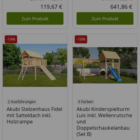
Rabatt in Prozent
Ursprünglicher Preis
Rab
Urs
119,67 €
641,86 €
Aktueller Preis
Akt
Zum Produkt
Zum Produkt
-14%
-16%
2 Ausführungen
3 Farben
Akubi Stelzenhaus Fidel
Akubi Kinderspielturm
mit Satteldach inkl.
Luis inkl. Wellenrutsche
Holzrampe
und
Doppelschaukelanbau
(Set B)