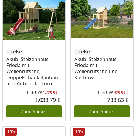
3 Farben
3 Farben
Akubi Stelzenhaus
Akubi Stelzenhaus
Frieda mit
Frieda mit
Wellenrutsche,
Wellenrutsche und
Doppelschaukelanbau
Kletterwand
und Anbauplattform
-15%
UVP
1.229,99 €
-15%
UVP
929,99 €
Rabatt in Prozent
Ursprünglicher Preis
Rab
Urs
1.033,79 €
783,63 €
Aktueller Preis
Akt
Zum Produkt
Zum Produkt
-15%
-15%