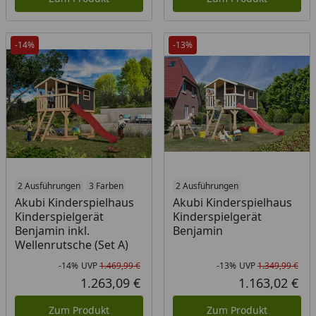
-14%
-13%
2 Ausführungen
3 Farben
2 Ausführungen
Akubi Kinderspielhaus
Akubi Kinderspielhaus
Kinderspielgerät
Kinderspielgerät
Benjamin inkl.
Benjamin
Wellenrutsche (Set A)
-14%
UVP
1.469,99 €
-13%
UVP
1.349,99 €
Rabatt in Prozent
Ursprünglicher Preis
Rab
Urs
1.263,09 €
1.163,02 €
Aktueller Preis
Akt
Zum Produkt
Zum Produkt