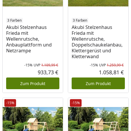
3 Farben
3 Farben
Akubi Stelzenhaus
Akubi Stelzenhaus
Frieda mit
Frieda mit
Wellenrutsche,
Wellenrutsche,
Anbauplattform und
Doppelschaukelanbau,
Netzrampe
Klettergerüst und
Kletterwand
-15%
UVP
1.109,99 €
-15%
UVP
1.259,99 €
Rabatt in Prozent
Ursprünglicher Preis
Rab
Urs
933,73 €
1.058,81 €
Aktueller Preis
Akt
Zum Produkt
Zum Produkt
-15%
-15%