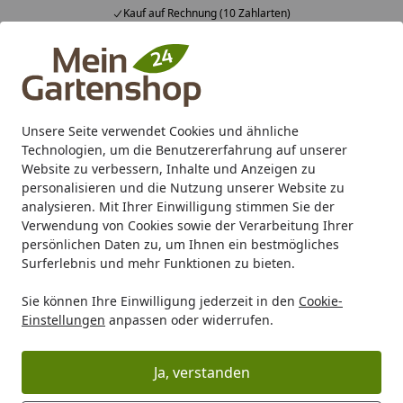
Fachberatung & individuelle Angebote
Alle Produkte
Mein Konto
Wunschl
Ein
4,83
/ 5
Suchen
Unsere Seite verwendet Cookies und ähnliche
Technologien, um die Benutzererfahrung auf unserer
Karibu Pools inkl. gratis Sandfilteranlage & Pool-
Website zu verbessern, Inhalte und Anzeigen zu
Starterset (Gesamtwert bis 468,99€)
personalisieren und die Nutzung unserer Website zu
analysieren. Mit Ihrer Einwilligung stimmen Sie der
Verwendung von Cookies sowie der Verarbeitung Ihrer
Marken
Akubi Kinderspielgeräte
persönlichen Daten zu, um Ihnen ein bestmögliches
Startseite
Surferlebnis und mehr Funktionen zu bieten.
Akubi Kinderspielgeräte
Sie können Ihre Einwilligung jederzeit in den
Cookie-
Einstellungen
anpassen oder widerrufen.
Wählen Sie zwischen den
hochwertigen Akubi
Ja, verstanden
Kinderspielgeräten: