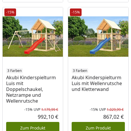
-15%
-15%
3 Farben
3 Farben
Akubi Kinderspielturm
Akubi Kinderspielturm
Luis mit
Luis mit Wellenrutsche
Doppelschaukel,
und Kletterwand
Netzrampe und
Wellenrutsche
-15%
UVP
1.179,99 €
-15%
UVP
1.029,99 €
Rabatt in Prozent
Ursprünglicher Preis
Rab
Urs
992,10 €
867,02 €
Aktueller Preis
Akt
Zum Produkt
Zum Produkt