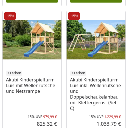
-15%
-15%
3 Farben
3 Farben
Akubi Kinderspielturm
Akubi Kinderspielturm
Luis mit Wellenrutsche
Luis inkl. Wellenrutsche
und Netzrampe
und
Doppelschaukelanbau
mit Klettergerüst (Set
C)
-15%
UVP
979,99 €
-15%
UVP
1.229,99 €
Rabatt in Prozent
Ursprünglicher Preis
Rab
Urs
825,32 €
1.033,79 €
Aktueller Preis
Akt