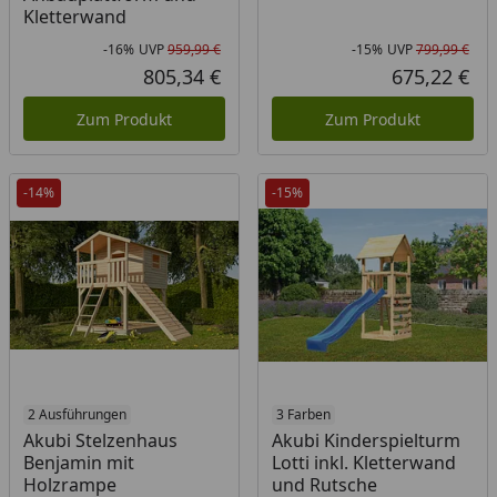
Kletterwand
-16%
UVP
959,99 €
-15%
UVP
799,99 €
Rabatt in Prozent
Ursprünglicher Preis
Rab
Urs
805,34 €
675,22 €
Aktueller Preis
Akt
Zum Produkt
Zum Produkt
-14%
-15%
2 Ausführungen
3 Farben
Akubi Stelzenhaus
Akubi Kinderspielturm
Benjamin mit
Lotti inkl. Kletterwand
Holzrampe
und Rutsche