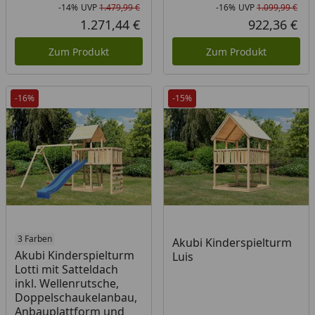
-14%
UVP
1.479,99 €
-16%
UVP
1.099,99 €
Rabatt in Prozent
Ursprünglicher Preis
Rab
Urs
1.271,44 €
922,36 €
Aktueller Preis
Akt
Zum Produkt
Zum Produkt
-16%
-15%
3 Farben
Akubi Kinderspielturm
Akubi Kinderspielturm
Luis
Lotti mit Satteldach
inkl. Wellenrutsche,
Doppelschaukelanbau,
Anbauplattform und