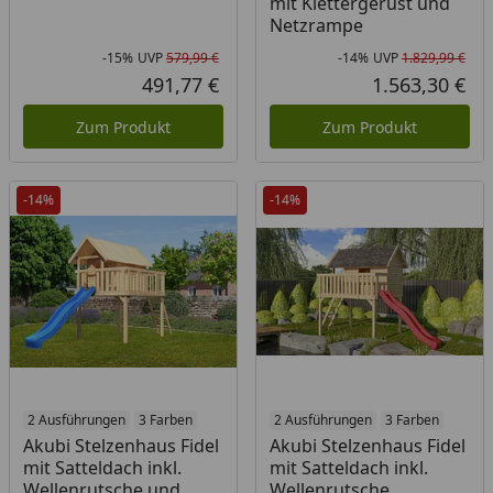
mit Klettergerüst und
Netzrampe
-15%
UVP
579,99 €
-14%
UVP
1.829,99 €
Rabatt in Prozent
Ursprünglicher Preis
Rab
Urs
491,77 €
1.563,30 €
Aktueller Preis
Akt
Zum Produkt
Zum Produkt
-14%
-14%
2 Ausführungen
3 Farben
2 Ausführungen
3 Farben
Akubi Stelzenhaus Fidel
Akubi Stelzenhaus Fidel
mit Satteldach inkl.
mit Satteldach inkl.
Wellenrutsche und
Wellenrutsche