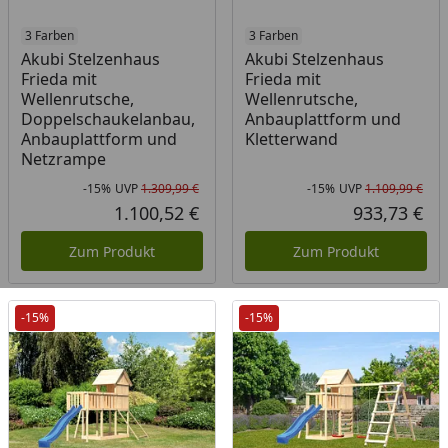
3 Farben
3 Farben
Akubi Stelzenhaus
Akubi Stelzenhaus
Frieda mit
Frieda mit
Wellenrutsche,
Wellenrutsche,
Doppelschaukelanbau,
Anbauplattform und
Anbauplattform und
Kletterwand
Netzrampe
-15%
UVP
1.309,99 €
-15%
UVP
1.109,99 €
Rabatt in Prozent
Ursprünglicher Preis
Rab
Urs
1.100,52 €
933,73 €
Aktueller Preis
Akt
Zum Produkt
Zum Produkt
-15%
-15%