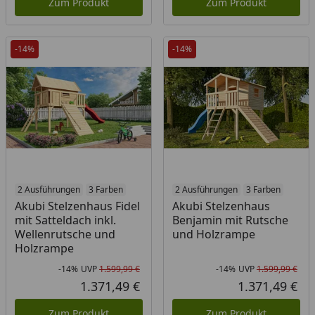
Zum Produkt
Zum Produkt
-14%
-14%
2 Ausführungen
3 Farben
2 Ausführungen
3 Farben
Akubi Stelzenhaus Fidel
Akubi Stelzenhaus
mit Satteldach inkl.
Benjamin mit Rutsche
Wellenrutsche und
und Holzrampe
Holzrampe
-14%
UVP
1.599,99 €
-14%
UVP
1.599,99 €
Rabatt in Prozent
Ursprünglicher Preis
Rab
Urs
1.371,49 €
1.371,49 €
Aktueller Preis
Akt
Zum Produkt
Zum Produkt