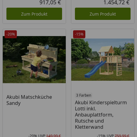
917,05 €
1.454,72 €
Aktueller Preis
Akt
Zum Produkt
Zum Produkt
-20%
-15%
3 Farben
Akubi Matschküche
Akubi Kinderspielturm
Sandy
Lotti inkl.
Anbauplattform,
Rutsche und
Kletterwand
-20%
UVP
149,99 €
-15%
UVP
759,99 €