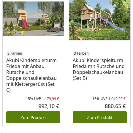
3 Farben
3 Farben
Akubi Kinderspielturm
Akubi Kinderspielturm
Frieda mit Anbau,
Frieda mit Rutsche und
Rutsche und
Doppelschaukelanbau
Doppelschaukelanbau
(Set B)
mit Klettergerüst (Set
C)
-15%
UVP
1.179,99 €
-16%
UVP
1.049,99 €
Rabatt in Prozent
Ursprünglicher Preis
Rab
Urs
992,10 €
880,65 €
Aktueller Preis
Akt
Zum Produkt
Zum Produkt