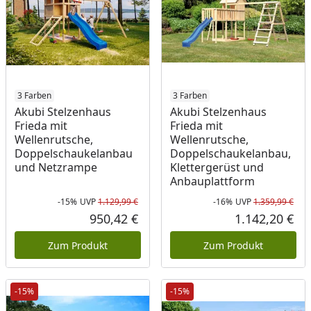
3 Farben
3 Farben
Akubi Stelzenhaus
Akubi Stelzenhaus
Frieda mit
Frieda mit
Wellenrutsche,
Wellenrutsche,
Doppelschaukelanbau
Doppelschaukelanbau,
und Netzrampe
Klettergerüst und
Anbauplattform
-15%
UVP
1.129,99 €
-16%
UVP
1.359,99 €
Rabatt in Prozent
Ursprünglicher Preis
Rab
Urs
950,42 €
1.142,20 €
Aktueller Preis
Akt
Zum Produkt
Zum Produkt
-15%
-15%