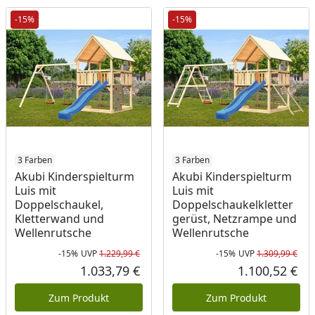
-15%
-15%
3 Farben
3 Farben
Akubi Kinderspielturm
Akubi Kinderspielturm
Luis mit
Luis mit
Doppelschaukel,
Doppelschaukelkletter
Kletterwand und
gerüst, Netzrampe und
Wellenrutsche
Wellenrutsche
-15%
UVP
1.229,99 €
-15%
UVP
1.309,99 €
Rabatt in Prozent
Ursprünglicher Preis
Rab
Urs
1.033,79 €
1.100,52 €
Aktueller Preis
Akt
Zum Produkt
Zum Produkt