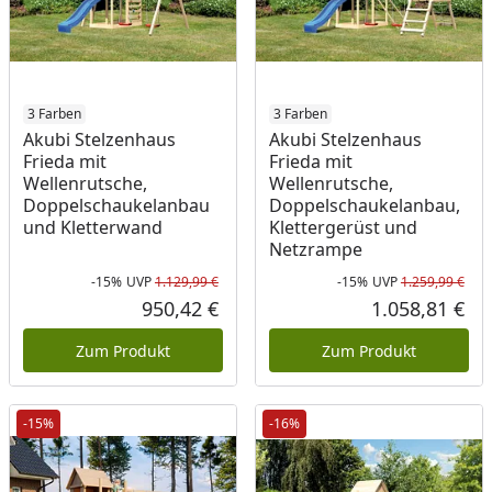
3 Farben
3 Farben
Akubi Stelzenhaus
Akubi Stelzenhaus
Frieda mit
Frieda mit
Wellenrutsche,
Wellenrutsche,
Doppelschaukelanbau
Doppelschaukelanbau,
und Kletterwand
Klettergerüst und
Netzrampe
-15%
UVP
1.129,99 €
-15%
UVP
1.259,99 €
Rabatt in Prozent
Ursprünglicher Preis
Rab
Urs
950,42 €
1.058,81 €
Aktueller Preis
Akt
Zum Produkt
Zum Produkt
-15%
-16%