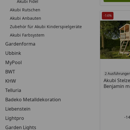
Akubi Fidel
Akubi Rutschen
-14%
Akubi Anbauten
Zubehör für Akubi Kinderspielgeräte
Akubi Farbsystem
Gardenforma
Ubbink
MyPool
BWT
2 Ausführunge
Akubi Stelz
KHW
Benjamin m
Telluria
Badeko Metalldekoration
Liebenstein
-1
Lightpro
Garden Lights