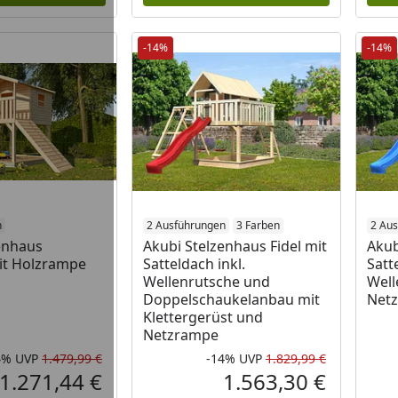
-14%
-14%
n
2 Ausführungen
3 Farben
2 Au
enhaus
Akubi Stelzenhaus Fidel mit
Akub
it Holzrampe
Satteldach inkl.
Satt
Wellenrutsche und
Well
Doppelschaukelanbau mit
Net
Klettergerüst und
Netzrampe
4%
UVP
1.479,99 €
-14%
UVP
1.829,99 €
Rabatt in Prozent
Ursprünglicher Preis
Rabatt in 
Ursprüngli
1.271,44 €
1.563,30 €
Aktueller Preis
Aktueller P