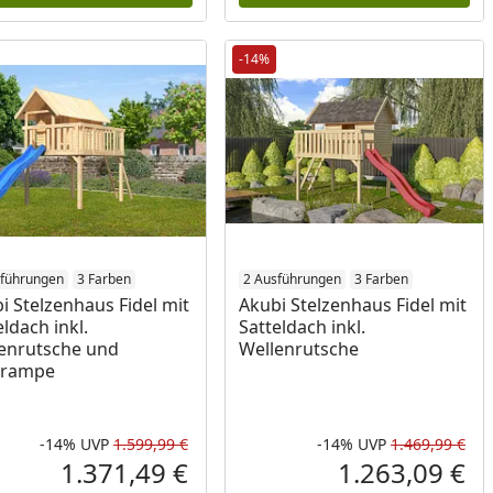
-14%
sführungen
3 Farben
2 Ausführungen
3 Farben
i Stelzenhaus Fidel mit
Akubi Stelzenhaus Fidel mit
eldach inkl.
Satteldach inkl.
enrutsche und
Wellenrutsche
zrampe
-14%
UVP
1.599,99 €
-14%
UVP
1.469,99 €
Prozent
cher Preis
Rabatt in Prozent
Ursprünglicher Preis
Rab
Urs
1.371,49 €
1.263,09 €
reis
Aktueller Preis
Akt