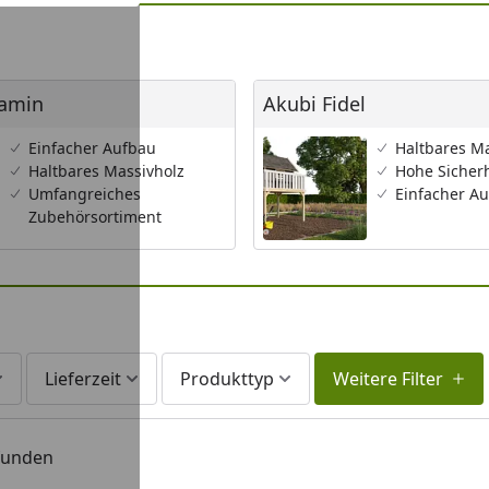
in
Akubi Fidel
jamin
Akubi Fidel
Einfacher Aufbau
Haltbares M
Haltbares Massivholz
Hohe Sicherh
Umfangreiches
Einfacher A
Zubehörsortiment
Lieferzeit
Produkttyp
Weitere Filter
efunden