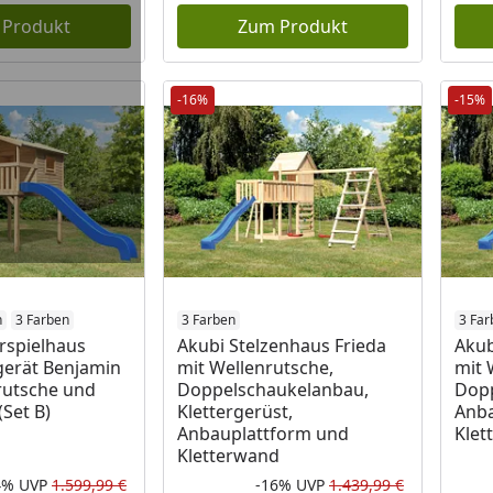
 Produkt
Zum Produkt
-16%
-15%
n
3 Farben
3 Farben
3 Far
rspielhaus
Akubi Stelzenhaus Frieda
Akub
gerät Benjamin
mit Wellenrutsche,
mit 
nrutsche und
Doppelschaukelanbau,
Dopp
Set B)
Klettergerüst,
Anba
Anbauplattform und
Klet
Kletterwand
4%
UVP
1.599,99 €
-16%
UVP
1.439,99 €