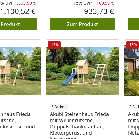
5%
UVP
1.309,99 €
-15%
UVP
1.109,99 €
Rabatt in Prozent
Ursprünglicher Preis
Rabatt in 
Ursprüngli
1.100,52 €
933,73 €
Aktueller Preis
Aktueller P
 Produkt
Zum Produkt
-15%
-15%
3 Farben
3 Far
enhaus Frieda
Akubi Stelzenhaus Frieda
Akub
utsche,
mit Wellenrutsche,
mit 
ukelanbau und
Doppelschaukelanbau,
Dop
d
Klettergerüst und
Net