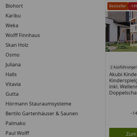
Biohort
Bestseller
-14
Karibu
Weka
Wolff Finnhaus
Skan Holz
Osmo
Juliana
2 Ausführunge
Halls
Akubi Kinde
Kinderspiel
Vitavia
inkl. Welle
Doppelscha
Gutta
Hörmann Stauraumsysteme
Bertilo Gartenhäuser & Saunen
-1
Palmako
Paul Wolff
Zum