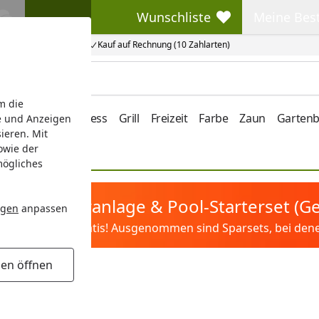
Wunschliste
Meine Bes
Wunschliste
Meine Beste
Kauf auf Rechnung (10 Zahlarten)
m die
e/Vordach
Wellness
Grill
Freizeit
Farbe
Zaun
Garten
e und Anzeigen
ieren. Mit
owie der
mögliches
tis Sandfilteranlage & Pool-Starterset (
ngen
anpassen
ilter&Pflege gratis! Ausgenommen sind Sparsets, bei denen 
gen öffnen