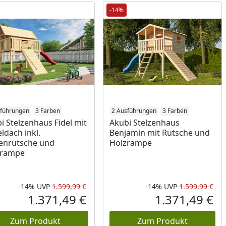
-14%
sführungen
3 Farben
2 Ausführungen
3 Farben
i Stelzenhaus Fidel mit
Akubi Stelzenhaus
eldach inkl.
Benjamin mit Rutsche und
enrutsche und
Holzrampe
zrampe
-14%
UVP
1.599,99 €
-14%
UVP
1.599,99 €
Prozent
cher Preis
Rabatt in Prozent
Ursprünglicher Preis
Rab
Urs
1.371,49 €
1.371,49 €
reis
Aktueller Preis
Akt
Zum Produkt
Zum Produkt