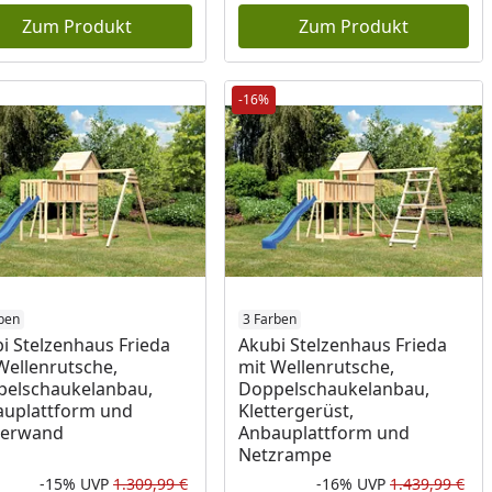
Zum Produkt
Zum Produkt
-16%
ben
3 Farben
i Stelzenhaus Frieda
Akubi Stelzenhaus Frieda
Wellenrutsche,
mit Wellenrutsche,
elschaukelanbau,
Doppelschaukelanbau,
uplattform und
Klettergerüst,
terwand
Anbauplattform und
Netzrampe
-15%
UVP
1.309,99 €
-16%
UVP
1.439,99 €