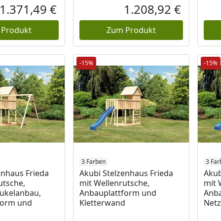
Rabatt in Prozent
Ursprünglicher Preis
Rabatt in 
Ursprüngli
1.371,49 €
1.208,92 €
Aktueller Preis
Aktueller P
 Produkt
Zum Produkt
-15%
-15%
3 Farben
3 Far
enhaus Frieda
Akubi Stelzenhaus Frieda
Akub
utsche,
mit Wellenrutsche,
mit 
ukelanbau,
Anbauplattform und
Anba
form und
Kletterwand
Net