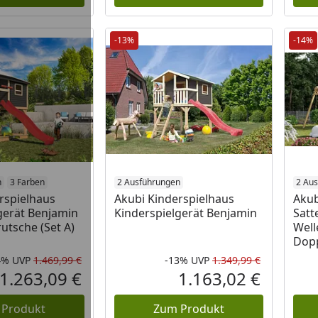
-13%
-14%
n
3 Farben
2 Ausführungen
2 Au
rspielhaus
Akubi Kinderspielhaus
Akub
gerät Benjamin
Kinderspielgerät Benjamin
Satt
rutsche (Set A)
Well
Dop
4%
UVP
1.469,99 €
-13%
UVP
1.349,99 €
Rabatt in Prozent
Ursprünglicher Preis
Rabatt in 
Ursprüngli
1.263,09 €
1.163,02 €
Aktueller Preis
Aktueller P
 Produkt
Zum Produkt