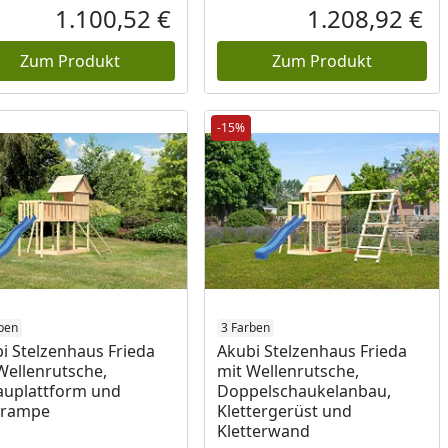
Prozent
cher Preis
Rabatt in Prozent
Ursprünglicher Preis
Rab
Urs
1.100,52 €
1.208,92 €
reis
Aktueller Preis
Akt
Zum Produkt
Zum Produkt
-15%
ben
3 Farben
i Stelzenhaus Frieda
Akubi Stelzenhaus Frieda
Wellenrutsche,
mit Wellenrutsche,
uplattform und
Doppelschaukelanbau,
zrampe
Klettergerüst und
Kletterwand