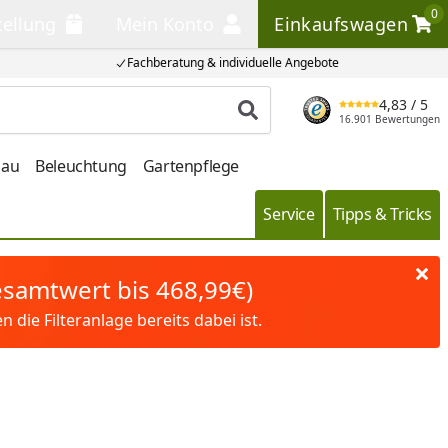
0
tellung
Mein Konto
Einkaufswagen
llung
Mein Konto
Einkaufswagen
Fachberatung & individuelle Angebote
4,83
/ 5
Produkt suchen
16.901 Bewertungen
bau
Beleuchtung
Gartenpflege
Service
Tipps & Tricks
Gesamtwert bis 468,99€)
die Filteranlage bereits dabei ist.