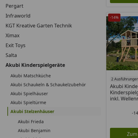
Pergart
Infraworld
-14%
KGT Kreative Garten Technik
Ximax
Exit Toys
Salta
Akubi Kinderspielgeräte
Akubi Matschküche
2 Ausführunge
Akubi Schaukeln & Schaukelzubehör
Akubi Kinde
Kinderspiel
Akubi Spielhäuser
inkl. Wellen
Akubi Spieltürme
Akubi Stelzenhäuser
-1
Akubi Frieda
Akubi Benjamin
Zum