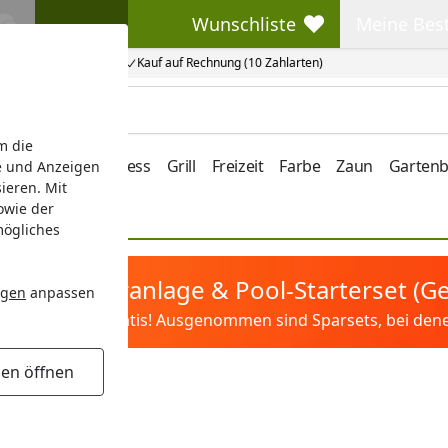
Wunschliste
Meine Bes
Wunschliste
Meine Beste
Kauf auf Rechnung (10 Zahlarten)
m die
e/Vordach
Wellness
Grill
Freizeit
Farbe
Zaun
Garten
e und Anzeigen
ieren. Mit
owie der
mögliches
tis Sandfilteranlage & Pool-Starterset (
ngen
anpassen
ilter&Pflege gratis! Ausgenommen sind Sparsets, bei denen 
gen öffnen