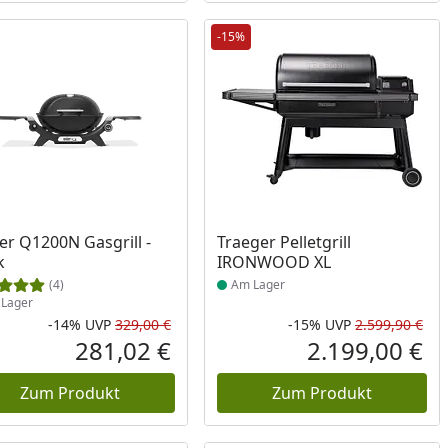
-15%
ukt am Lager
Produkt am Lager
r Q1200N Gasgrill -
Traeger Pelletgrill
k
IRONWOOD XL
(4)
Am Lager
Lager
-14%
UVP
329,00 €
-15%
UVP
2.599,90 €
Prozent
cher Preis
Rabatt in Prozent
Ursprünglicher Preis
Rab
Urs
281,02 €
2.199,00 €
reis
Aktueller Preis
Akt
Zum Produkt
Zum Produkt