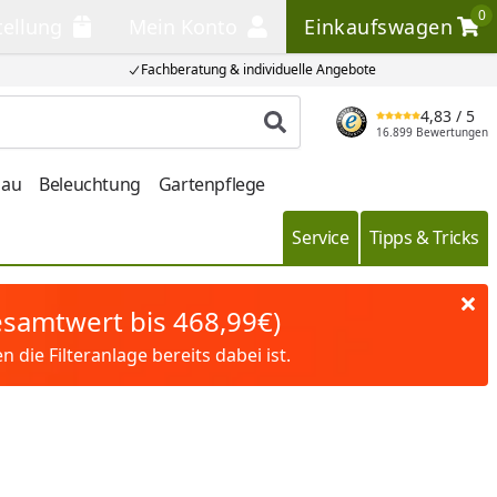
0
tellung
Mein Konto
Einkaufswagen
llung
Mein Konto
Einkaufswagen
Fachberatung & individuelle Angebote
4,83
/ 5
Produkt suchen
16.899 Bewertungen
bau
Beleuchtung
Gartenpflege
Service
Tipps & Tricks
Gesamtwert bis 468,99€)
die Filteranlage bereits dabei ist.