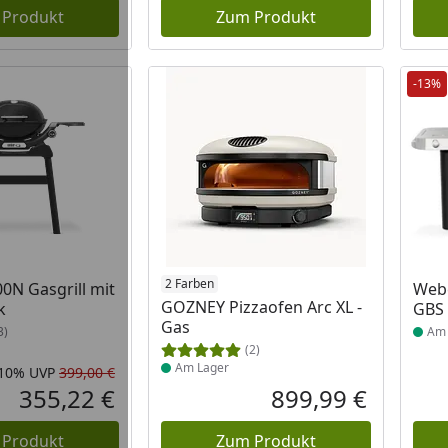
 Produkt
Zum Produkt
-13%
 Lager
Produkt am Lager
2 Farben
Prod
N Gasgrill mit
Web
GOZNEY Pizzaofen Arc XL -
k
GBS 
Gas
3)
Am 
(2)
Am Lager
-10%
UVP
399,00 €
Rabatt in Prozent
Ursprünglicher Preis
355,22 €
899,99 €
Aktueller Preis
Aktueller P
 Produkt
Zum Produkt