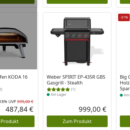
-31%
 Lager
Produkt am Lager
Prod
ofen KODA 16
Weber SPIRIT EP-435R GBS
Big 
Gasgrill - Stealth
Holz
Spar
2)
(1)
Am Lager
Am 
-18%
UVP
599,00 €
Rabatt in Prozent
Ursprünglicher Preis
487,84 €
999,00 €
Aktueller Preis
Aktueller P
 Produkt
Zum Produkt