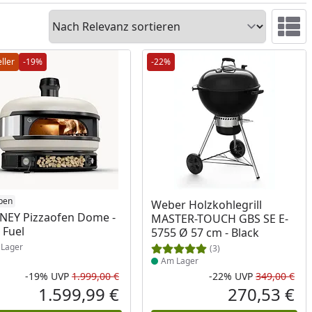
Sortieren
Ansicht 
ller
-19%
-22%
ukt am Lager
ben
Produkt am Lager
Weber Holzkohlegrill
EY Pizzaofen Dome -
MASTER-TOUCH GBS SE E-
 Fuel
5755 Ø 57 cm - Black
Lager
(3)
Am Lager
-19%
UVP
1.999,00 €
-22%
UVP
349,00 €
Rabatt in Prozent
Ursprünglicher Preis
Rab
Urs
1.599,99 €
270,53 €
reis
Aktueller Preis
Akt