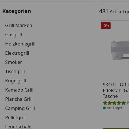
481
Kategorien
Artikel 
Grill Marken
-5%
Gasgrill
Holzkohlegrill
Elektrogrill
Smoker
Tischgrill
Kugelgrill
Produkt am
SKOTTI GRIL
Kamado Grill
Edelstahl Gas
Tasche
Plancha Grill
(
Camping Grill
Am Lager
Pelletgrill
Feuerschale