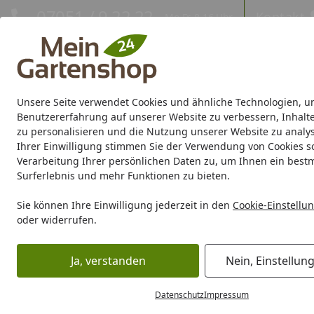
Hotline
07051 / 9 22 22
Kontakt
Mo-Fr. 8-16 Uhr
Kontakt
Eigene Montage-Teams
Unsere Seite verwendet Cookies und ähnliche Technologien, u
Gartenhaus
Gerätehaus
Gewächshaus
Carport/Garag
Benutzererfahrung auf unserer Website zu verbessern, Inhalt
zu personalisieren und die Nutzung unserer Website zu analys
Ihrer Einwilligung stimmen Sie der Verwendung von Cookies s
Marken
Sale %
Verarbeitung Ihrer persönlichen Daten zu, um Ihnen ein best
Surferlebnis und mehr Funktionen zu bieten.
Karibu Pools inkl. gra
Sie können Ihre Einwilligung jederzeit in den
Cookie-Einstellu
oder widerrufen.
Dein Traumpool im Sorglos-Paket: F
Ja, verstanden
Nein, Einstellun
Grill
Startseite
Grill
Datenschutz
Impressum