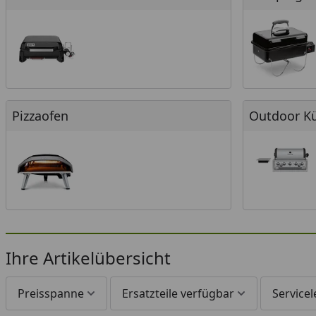
Pizzaofen
Outdoor Küc
Pizzaofen
Outdoor K
Ihre Artikelübersicht
Preisspanne
Ersatzteile verfügbar
Service