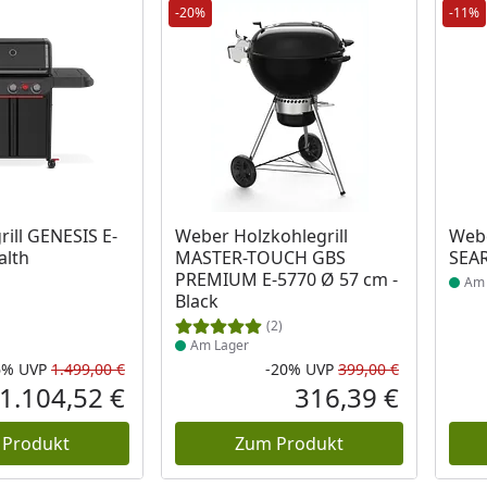
-20%
-11%
 Lager
Produkt am Lager
Prod
ill GENESIS E-
Weber Holzkohlegrill
Webe
alth
MASTER-TOUCH GBS
SEAR
PREMIUM E-5770 Ø 57 cm -
Am 
Black
(2)
Am Lager
6%
UVP
1.499,00 €
-20%
UVP
399,00 €
Rabatt in Prozent
Ursprünglicher Preis
Rabatt in 
Ursprüngli
1.104,52 €
316,39 €
Aktueller Preis
Aktueller P
 Produkt
Zum Produkt