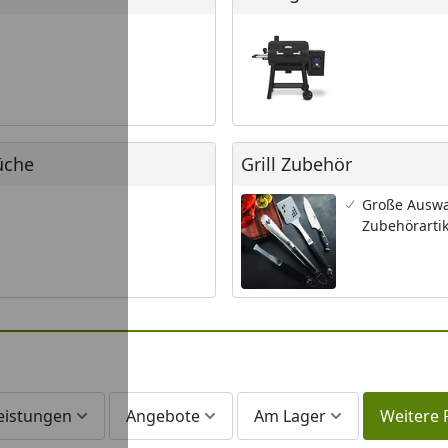
he
Grill Zubehör
üche
Grill Zubehör
Große Auswa
Zubehörartik
leistungen
Angebote
Am Lager
Weitere F