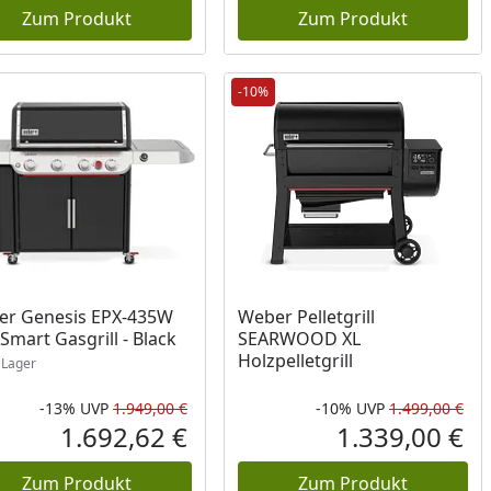
Zum Produkt
Zum Produkt
-10%
ukt am Lager
er Genesis EPX-435W
Weber Pelletgrill
Smart Gasgrill - Black
SEARWOOD XL
Holzpelletgrill
Lager
-13%
UVP
1.949,00 €
-10%
UVP
1.499,00 €
Rabatt in Prozent
Ursprünglicher Preis
Rab
Urs
1.692,62 €
1.339,00 €
reis
Aktueller Preis
Akt
Zum Produkt
Zum Produkt