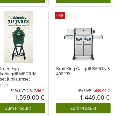
-14%
ukt am Lager
Green Egg
Broil King Gasgrill BARON S
kohlegrill MEDIUM
490 IRX
set Jubiläumset
Lager
-31%
UVP
2.317,96 €
-14%
UVP
1.699,00 €
Rabatt in Prozent
Ursprünglicher Preis
Rab
Urs
1.599,00 €
1.449,00 €
reis
Aktueller Preis
Akt
Zum Produkt
Zum Produkt