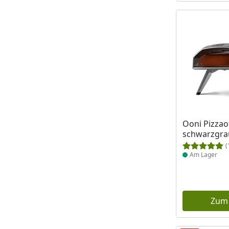
Produkt am
Ooni Pizza
schwarzgrau
(
Am Lager
Zum