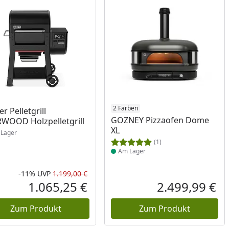
ukt am Lager
Produkt am Lager
2 Farben
r Pelletgrill
GOZNEY Pizzaofen Dome
WOOD Holzpelletgrill
XL
Lager
(1)
Am Lager
-11%
UVP
1.199,00 €
Prozent
cher Preis
Rabatt in Prozent
Ursprünglicher Preis
1.065,25 €
2.499,99 €
reis
Aktueller Preis
Akt
Zum Produkt
Zum Produkt