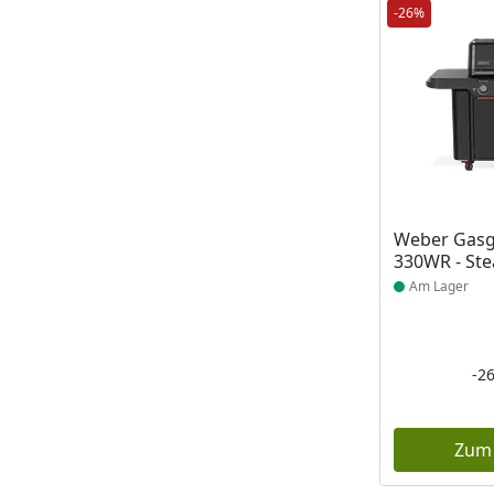
-26%
Produkt am
Weber Gasgr
330WR - Ste
Am Lager
-2
Zum