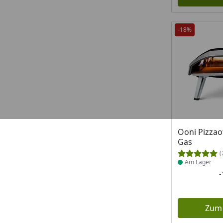
-18%
Produkt am
Ooni Pizza
Gas
(
Am Lager
Zum