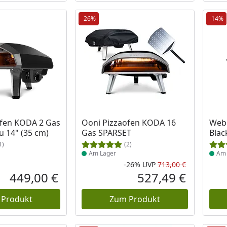
-26%
-14%
 Lager
Produkt am Lager
Prod
ofen KODA 2 Gas
Ooni Pizzaofen KODA 16
Webe
 14" (35 cm)
Gas SPARSET
Blac
1)
(2)
Am Lager
Am 
-26%
UVP
713,00 €
Rabatt in 
Ursprüngli
449,00 €
527,49 €
Aktueller Preis
Aktueller P
 Produkt
Zum Produkt