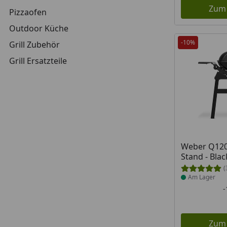
Zum
Pizzaofen
Outdoor Küche
-10%
Grill Zubehör
Grill Ersatzteile
Produkt am
Weber Q1200
Stand - Blac
(
Am Lager
Zum