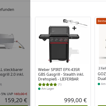
gefunden
Bestse
 Lager
Produkt am Lager
Prod
2 Far
L steckbarer
Weber SPIRIT EPX-435R
GOZN
grill 2.0 inkl.
GBS Gasgrill - Stealth inkl.
Dual
Drehspieß - LIEFERBAR
Am 
9)
(1)
Am Lager
-5%
UVP
169,00 €
Rabatt in Prozent
Ursprünglicher Preis
159,20 €
999,00 €
Aktueller Preis
Aktueller P