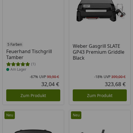
Produkt am Lager
5 Farben
Weber Gasgrill SLATE
Feuerhand Tischgrill
GP43 Premium Griddle
Tamber
Black
(1)
Am Lager
-67%
UVP
99,90 €
-18%
UVP
399,00 €
Rabatt in Prozent
Ursprünglicher Preis
Rab
Urs
32,04 €
323,68 €
Aktueller Preis
Akt
Zum Produkt
Zum Produkt
Neu
Neu