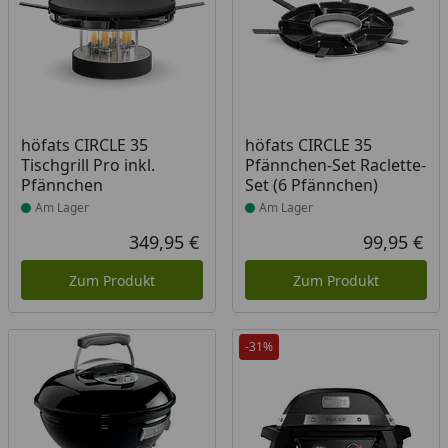
Produkt am Lager
Produkt am Lager
höfats CIRCLE 35
höfats CIRCLE 35
Tischgrill Pro inkl.
Pfännchen-Set Raclette-
Pfännchen
Set (6 Pfännchen)
Am Lager
Am Lager
349,95 €
99,95 €
Aktueller Preis
Akt
Zum Produkt
Zum Produkt
-31%