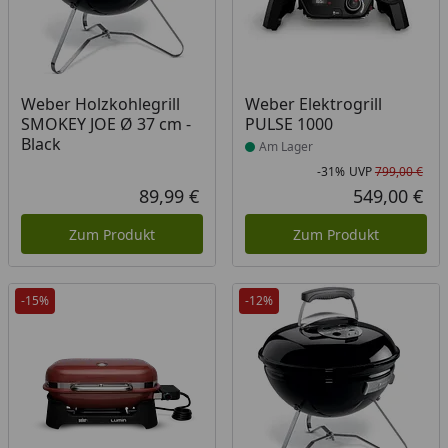
Produkt am Lager
Weber Holzkohlegrill
Weber Elektrogrill
SMOKEY JOE Ø 37 cm -
PULSE 1000
Black
Am Lager
-31%
UVP
799,00 €
Rab
Urs
89,99 €
549,00 €
Aktueller Preis
Akt
Zum Produkt
Zum Produkt
-15%
-12%