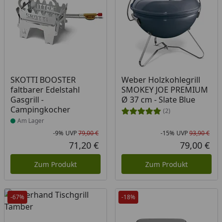
Produkt am Lager
SKOTTI BOOSTER
Weber Holzkohlegrill
faltbarer Edelstahl
SMOKEY JOE PREMIUM
Gasgrill -
Ø 37 cm - Slate Blue
Campingkocher
(2)
Am Lager
-9%
UVP
79,00 €
-15%
UVP
93,90 €
Rabatt in Prozent
Ursprünglicher Preis
Rab
Urs
71,20 €
79,00 €
Aktueller Preis
Akt
Zum Produkt
Zum Produkt
-67%
-18%