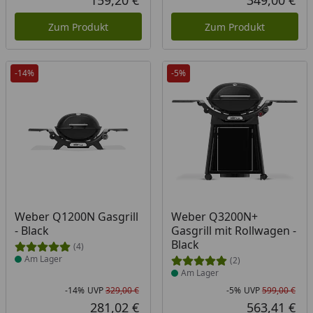
159,20 €
349,00 €
Aktueller Preis
Akt
Zum Produkt
Zum Produkt
-14%
-5%
Produkt am Lager
Produkt am Lager
Weber Q1200N Gasgrill
Weber Q3200N+
- Black
Gasgrill mit Rollwagen -
Black
(4)
Am Lager
(2)
Am Lager
-14%
UVP
329,00 €
-5%
UVP
599,00 €
Rabatt in Prozent
Ursprünglicher Preis
Rab
Urs
281,02 €
563,41 €