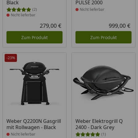
Black
PULSE 2000
(2)
Nicht lieferbar
Nicht lieferbar
279,00 €
999,00 €
Aktueller Preis
Akt
Zum Produkt
Zum Produkt
-23%
Produkt nicht lieferbar
Produkt nicht lieferbar
Weber Q2200N Gasgrill
Weber Elektrogrill Q
mit Rollwagen - Black
2400 - Dark Grey
Nicht lieferbar
(1)