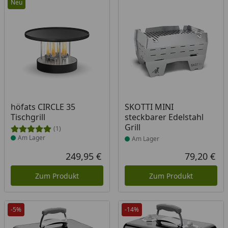
Neu
Produkt am Lager
Produkt am Lager
höfats CIRCLE 35
SKOTTI MINI
Tischgrill
steckbarer Edelstahl
Grill
(1)
Am Lager
Am Lager
249,95 €
79,20 €
Aktueller Preis
Akt
Zum Produkt
Zum Produkt
-5%
-14%