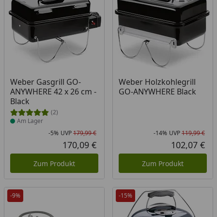
Produkt am Lager
Weber Gasgrill GO-
Weber Holzkohlegrill
ANYWHERE 42 x 26 cm -
GO-ANYWHERE Black
Black
(2)
Am Lager
-5%
UVP
179,99 €
-14%
UVP
119,99 €
Rabatt in Prozent
Ursprünglicher Preis
Rab
Urs
170,09 €
102,07 €
Aktueller Preis
Akt
Zum Produkt
Zum Produkt
-9%
-15%