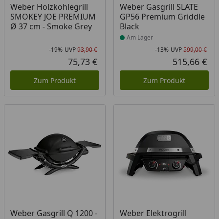
Produkt am Lager
Weber Holzkohlegrill
Weber Gasgrill SLATE
SMOKEY JOE PREMIUM
GP56 Premium Griddle
Ø 37 cm - Smoke Grey
Black
Am Lager
-19%
UVP
93,90 €
-13%
UVP
599,00 €
Rabatt in Prozent
Ursprünglicher Preis
Rab
Urs
75,73 €
515,66 €
Aktueller Preis
Akt
Zum Produkt
Zum Produkt
Produkt nicht lieferbar
Produkt nicht lieferbar
Weber Gasgrill Q 1200 -
Weber Elektrogrill