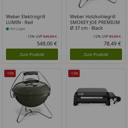
Produkt am Lager
Weber Elektrogrill
Weber Holzkohlegrill
LUMIN - Red
SMOKEY JOE PREMIUM
Ø 37 cm - Black
Am Lager
-15%
UVP
649,00 €
-12%
UVP
89,99 €
Rabatt in Prozent
Ursprünglicher Preis
Rab
Urs
549,00 €
78,49 €
Aktueller Preis
Akt
Zum Produkt
Zum Produkt
-19%
-13%