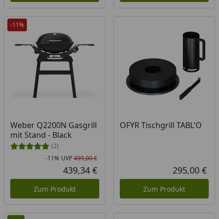
-11%
Weber Q2200N Gasgrill
OFYR Tischgrill TABL'O
mit Stand - Black
(2)
-11%
UVP
499,00 €
Rabatt in Prozent
Ursprünglicher Preis
439,34 €
295,00 €
Aktueller Preis
Akt
Zum Produkt
Zum Produkt