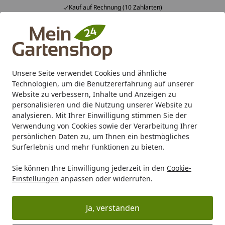
uf Rechnung (10 Zahlarten)
Fachbe
Alle Produkte
Mein Konto
Wunschl
Ein
4,83
/ 5
Suchen
Unsere Seite verwendet Cookies und ähnliche
Technologien, um die Benutzererfahrung auf unserer
Karibu Pools inkl. gratis Sandfilteranlage & Pool-
Website zu verbessern, Inhalte und Anzeigen zu
Starterset (Gesamtwert bis 468,99€)
personalisieren und die Nutzung unserer Website zu
analysieren. Mit Ihrer Einwilligung stimmen Sie der
Verwendung von Cookies sowie der Verarbeitung Ihrer
Grill
Tischgrill
persönlichen Daten zu, um Ihnen ein bestmögliches
Startseite
Surferlebnis und mehr Funktionen zu bieten.
Tischgrill
Sie können Ihre Einwilligung jederzeit in den
Cookie-
Einstellungen
anpassen oder widerrufen.
Ihre Artikelübersicht
Ja, verstanden
Kategorien