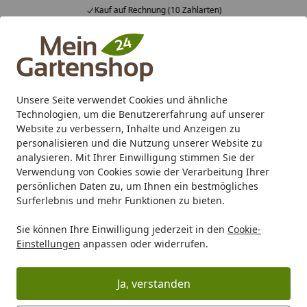
Kauf auf Rechnung (10 Zahlarten)
Alle Produkte
Mein Konto
Wunschl
Ein
4,83
/ 5
Suchen
Unsere Seite verwendet Cookies und ähnliche
DPD Versand
Technologien, um die Benutzererfahrung auf unserer
Startseite
Website zu verbessern, Inhalte und Anzeigen zu
DPD Versand
personalisieren und die Nutzung unserer Website zu
analysieren. Mit Ihrer Einwilligung stimmen Sie der
Besonders flexibel, besonders komfortabel: mit Versand
Verwendung von Cookies sowie der Verarbeitung Ihrer
per DPD haben Sie jederzeit den vollen Überblick über
persönlichen Daten zu, um Ihnen ein bestmögliches
Surferlebnis und mehr Funktionen zu bieten.
den aktuellen Lieferstatus. Sie können Ihr Paket in
Echtzeit verfolgen und wissen bis auf 30 Minuten genau,
Sie können Ihre Einwilligung jederzeit in den
Cookie-
wann der Paketbote bei Ihnen klingeln wird.
Einstellungen
anpassen oder widerrufen.
Dabei alles bietet die DPD App:
Ja, verstanden