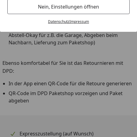
Live Tracking
Nein, Einstellungen öffnen
Sie können den Tag und den Ort der Zustellung
ändern
Datenschutz
Impressum
Wunschzustellung (einmaliges oder dauerhaftes
Abstell-Okay für z.B. die Garage, Abgeben beim
Nachbarn, Lieferung zum Paketshop)
Ebenso komfortabel für Sie ist das Retournieren mit
DPD:
In der App einen QR-Code für die Retoure generieren
QR-Code im DPD Paketshop vorzeigen und Paket
abgeben
Expresszustellung (auf Wunsch)