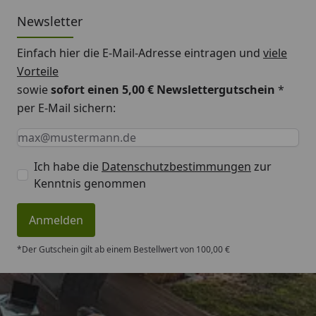
Newsletter
Einfach hier die E-Mail-Adresse eintragen und
viele
Vorteile
sowie
sofort einen 5,00 € Newslettergutschein
*
per E-Mail sichern:
Keine Eingabe erforderlich
Eingabe erforderlich
E-Mail *
Ich habe die
Datenschutzbestimmungen
zur
Kenntnis genommen
Anmelden
*Der Gutschein gilt ab einem Bestellwert von 100,00 €