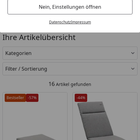
Nein, Einstellungen öffnen
Marken
Sieger Gartenmöbel SALE %
Datenschutz
Impressum
Startseite
Ihre Artikelübersicht
Kategorien
Filter / Sortierung
16
Artikel gefunden
Bestseller
-57%
-44%