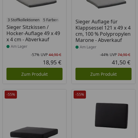
Produkt am Lager
3 Stoffkollektionen
5 Farben
Produkt am Lager
Sieger Auflage für
Sieger Sitzkissen /
Klappsessel 121 x 49 x 4
Hocker-Auflage 49 x 49
cm, 100 % Polypropylen
x 4 cm - Abverkauf
Marone - Abverkauf
Am Lager
Am Lager
-57%
UVP
44,90 €
-44%
UVP
74,90 €
Rabatt in Prozent
Ursprünglicher Preis
Rab
Urs
18,95 €
41,50 €
Aktueller Preis
Akt
Zum Produkt
Zum Produkt
-55%
-55%