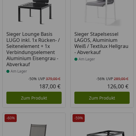
Produkt am Lager
Produkt am Lager
Sieger Lounge Basis
Sieger Stapelsessel
LUGO inkl. 1x Rücken- /
LAGOS, Aluminium
Seitenelement + 1x
Weiß / Textilux Hellgrau
Verbindungselement
- Abverkauf
Aluminium Eisengrau -
Am Lager
Abverkauf
Am Lager
-50%
UVP
379,00 €
-56%
UVP
289,00 €
Rabatt in Prozent
Ursprünglicher Preis
Rab
Urs
187,00 €
126,00 €
Aktueller Preis
Akt
Zum Produkt
Zum Produkt
-60%
-59%