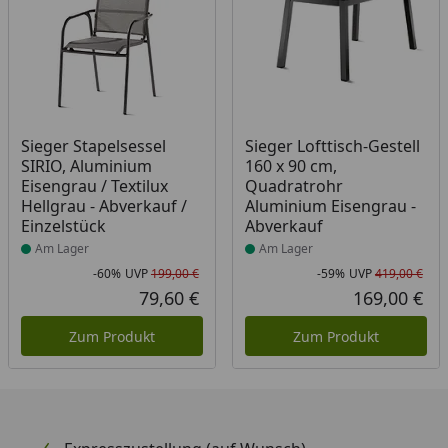
Produkt am Lager
Produkt am Lager
Sieger Stapelsessel
Sieger Lofttisch-Gestell
SIRIO, Aluminium
160 x 90 cm,
Eisengrau / Textilux
Quadratrohr
Hellgrau - Abverkauf /
Aluminium Eisengrau -
Einzelstück
Abverkauf
Am Lager
Am Lager
-60%
UVP
199,00 €
-59%
UVP
419,00 €
Rabatt in Prozent
Ursprünglicher Preis
Rab
Urs
79,60 €
169,00 €
Aktueller Preis
Akt
Zum Produkt
Zum Produkt