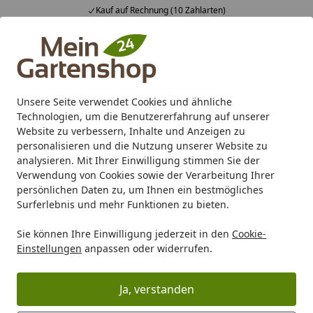
Kauf auf Rechnung (10 Zahlarten)
Alle Produkte
Mein Konto
Wunschl
Ein
4,83
/ 5
Suchen
Unsere Seite verwendet Cookies und ähnliche
Technologien, um die Benutzererfahrung auf unserer
Website zu verbessern, Inhalte und Anzeigen zu
personalisieren und die Nutzung unserer Website zu
analysieren. Mit Ihrer Einwilligung stimmen Sie der
Verwendung von Cookies sowie der Verarbeitung Ihrer
persönlichen Daten zu, um Ihnen ein bestmögliches
Surferlebnis und mehr Funktionen zu bieten.
Sie können Ihre Einwilligung jederzeit in den
Cookie-
Sieger Gartenmöbel SALE %
Einstellungen
anpassen oder widerrufen.
Ja, verstanden
Karibu Pools inkl. gratis Sandfilteranlage & Pool-
Starterset (Gesamtwert bis 468,99€)