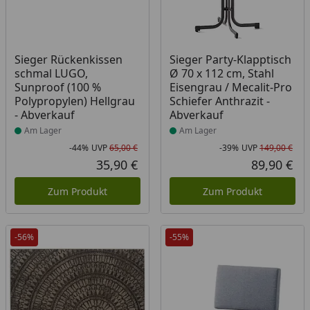
Produkt am Lager
Produkt am Lager
Sieger Rückenkissen
Sieger Party-Klapptisch
schmal LUGO,
Ø 70 x 112 cm, Stahl
Sunproof (100 %
Eisengrau / Mecalit-Pro
Polypropylen) Hellgrau
Schiefer Anthrazit -
- Abverkauf
Abverkauf
Am Lager
Am Lager
-44%
UVP
65,00 €
-39%
UVP
149,00 €
Rabatt in Prozent
Ursprünglicher Preis
Rab
Urs
35,90 €
89,90 €
Aktueller Preis
Akt
Zum Produkt
Zum Produkt
-56%
-55%