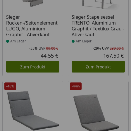
Produkt am Lager
Produkt am Lager
Sieger
Sieger Stapelsessel
Rücken-/Seitenelement
TRENTO, Aluminium
LUGO, Aluminium
Graphit / Textilux Grau -
Graphit - Abverkauf
Abverkauf
Am Lager
Am Lager
-55%
UVP
99,00 €
-29%
UVP
239,00 €
Rabatt in Prozent
Ursprünglicher Preis
Rab
Urs
44,55 €
167,50 €
Aktueller Preis
Akt
Zum Produkt
Zum Produkt
-48%
-44%