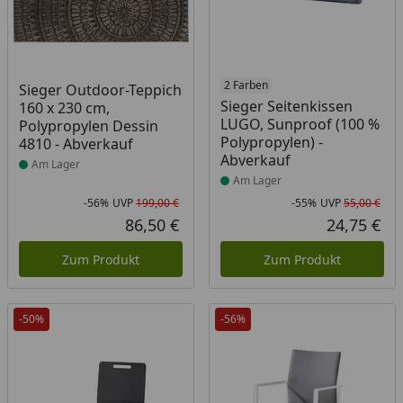
Produkt am Lager
Produkt am Lager
2 Farben
Sieger Outdoor-Teppich
Sieger Seitenkissen
160 x 230 cm,
LUGO, Sunproof (100 %
Polypropylen Dessin
Polypropylen) -
4810 - Abverkauf
Abverkauf
Am Lager
Am Lager
-56%
UVP
199,00 €
-55%
UVP
55,00 €
Rabatt in Prozent
Ursprünglicher Preis
Rab
Urs
86,50 €
24,75 €
Aktueller Preis
Akt
Zum Produkt
Zum Produkt
-50%
-56%