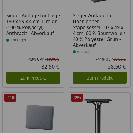
Produkt am Lager
Produkt am Lager
Sieger Auflage für Liege
Sieger Auflage für
193 x 59 x 4 cm, Dralon
Hochlehner
(100 % Polyacryl)
Stapelsessel 107 x 49 x
Anthrazit - Abverkauf
4 cm, 60 % Baumwolle /
40 % Polyester Grün -
Am Lager
Abverkauf
Am Lager
-48%
UVP
159,00 €
-44%
UVP
69,90 €
Rabatt in Prozent
Ursprünglicher Preis
Rab
Urs
82,50 €
38,50 €
Aktueller Preis
Akt
Zum Produkt
Zum Produkt
-44%
-39%