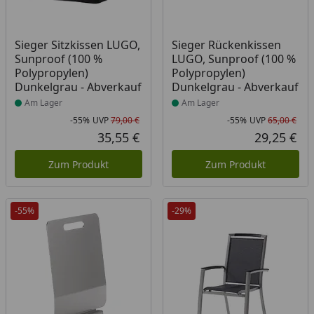
Produkt am Lager
Produkt am Lager
Sieger Sitzkissen LUGO,
Sieger Rückenkissen
Sunproof (100 %
LUGO, Sunproof (100 %
Polypropylen)
Polypropylen)
Dunkelgrau - Abverkauf
Dunkelgrau - Abverkauf
Am Lager
Am Lager
-55%
UVP
79,00 €
-55%
UVP
65,00 €
Rabatt in Prozent
Ursprünglicher Preis
Rab
Urs
35,55 €
29,25 €
Aktueller Preis
Akt
Zum Produkt
Zum Produkt
-55%
-29%