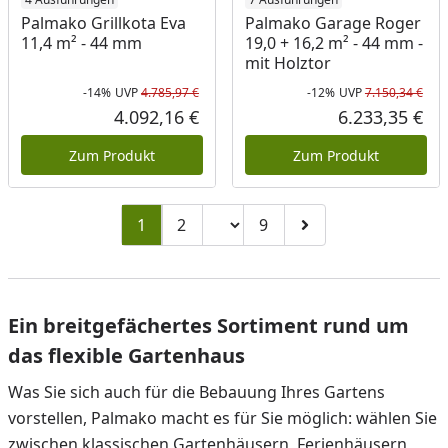
Palmako Grillkota Eva
Palmako Garage Roger
11,4 m² - 44 mm
19,0 + 16,2 m² - 44 mm -
mit Holztor
-14%
UVP
4.785,97 €
-12%
UVP
7.150,34 €
Rabatt in Prozent
Ursprünglicher Preis
Rab
Urs
4.092,16 €
6.233,35 €
Aktueller Preis
Akt
Zum Produkt
Zum Produkt
Seitenzahl ändern
1
2
9
Zu Seite 2
Zu Seite 9
Zur nächsten Seite
Ein breitgefächertes Sortiment rund um
das flexible Gartenhaus
Was Sie sich auch für die Bebauung Ihres Gartens
vorstellen, Palmako macht es für Sie möglich: wählen Sie
zwischen klassischen Gartenhäusern, Ferienhäusern,