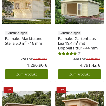
5 Ausführungen
8 Ausführungen
Palmako Marktstand
Palmako Gartenhaus
Stella 5,0 m² - 16 mm
Lea 19,4 m² mit
Doppelfalttür - 44 mm
(1)
-7%
UVP
1.399,57 €
-14%
UVP
5.608,22 €
Rabatt in Prozent
Ursprünglicher Preis
Rab
Urs
1.296,90 €
4.791,42 €
Aktueller Preis
Akt
Zum Produkt
Zum Produkt
-13%
-15%