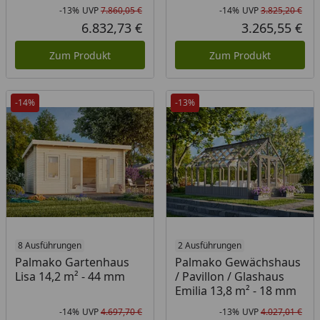
-13%
UVP
7.860,05 €
-14%
UVP
3.825,20 €
Rabatt in Prozent
Ursprünglicher Preis
Rab
Urs
6.832,73 €
3.265,55 €
Aktueller Preis
Akt
Zum Produkt
Zum Produkt
-14%
-13%
8 Ausführungen
2 Ausführungen
Palmako Gartenhaus
Palmako Gewächshaus
Lisa 14,2 m² - 44 mm
/ Pavillon / Glashaus
Emilia 13,8 m² - 18 mm
-14%
UVP
4.697,70 €
-13%
UVP
4.027,01 €