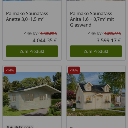
Palmako Saunafass
Palmako Saunafass
Anette 3,0+1,5 m²
Anita 1,6 + 0,7m² mit
Glaswand
-14%
UVP
4.739,98 €
-14%
UVP
4.208,77 €
Rabatt in Prozent
Ursprünglicher Preis
Rab
Urs
4.044,35 €
3.599,17 €
Aktueller Preis
Akt
Zum Produkt
Zum Produkt
-14%
-16%
8 Ausführungen