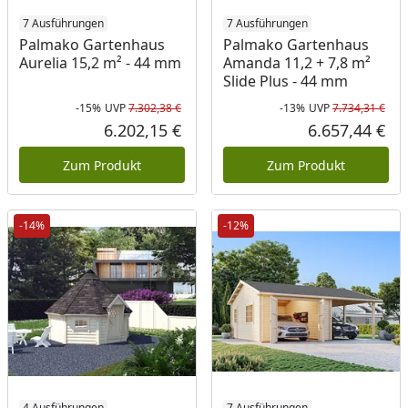
7 Ausführungen
7 Ausführungen
Palmako Gartenhaus
Palmako Gartenhaus
Aurelia 15,2 m² - 44 mm
Amanda 11,2 + 7,8 m²
Slide Plus - 44 mm
-15%
UVP
7.302,38 €
-13%
UVP
7.734,31 €
Rabatt in Prozent
Ursprünglicher Preis
Rab
Urs
6.202,15 €
6.657,44 €
Aktueller Preis
Akt
Zum Produkt
Zum Produkt
-14%
-12%
4 Ausführungen
7 Ausführungen