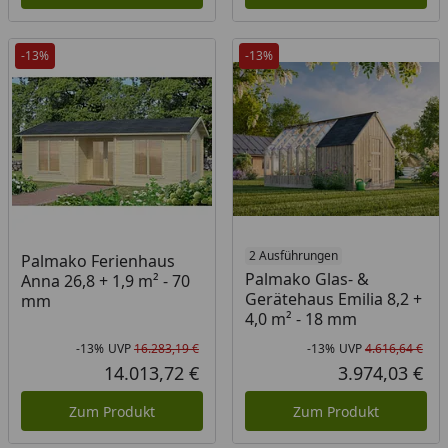
-13%
-13%
2 Ausführungen
Palmako Ferienhaus
Palmako Glas- &
Anna 26,8 + 1,9 m² - 70
Gerätehaus Emilia 8,2 +
mm
4,0 m² - 18 mm
-13%
UVP
16.283,19 €
-13%
UVP
4.616,64 €
Rabatt in Prozent
Ursprünglicher Preis
Rab
Urs
14.013,72 €
3.974,03 €
Aktueller Preis
Akt
Zum Produkt
Zum Produkt