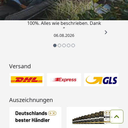
4,83
/ 5
„Super schnell gelifert. Ware passt
100%. Alles wie beschrieben. Dank
“
06.08.2026
Versand
Auszeichnungen
Zum 