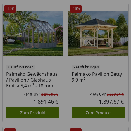
-14%
-16%
2 Ausführungen
5 Ausführungen
Palmako Gewächshaus
Palmako Pavillon Betty
/ Pavillon / Glashaus
9,9 m²
Emilia 5,4 m² - 18 mm
-14%
UVP
2.216,96 €
-16%
UVP
2.259,91 €
Rabatt in Prozent
Ursprünglicher Preis
Rab
Urs
1.891,46 €
1.897,67 €
Aktueller Preis
Akt
Zum Produkt
Zum Produkt