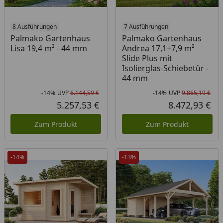
8 Ausführungen
7 Ausführungen
Palmako Gartenhaus
Palmako Gartenhaus
Lisa 19,4 m² - 44 mm
Andrea 17,1+7,9 m²
Slide Plus mit
Isolierglas-Schiebetür -
44 mm
-14%
UVP
6.144,59 €
-14%
UVP
9.865,19 €
Rabatt in Prozent
Ursprünglicher Preis
Rab
Urs
5.257,53 €
8.472,93 €
Aktueller Preis
Akt
Zum Produkt
Zum Produkt
-14%
-13%