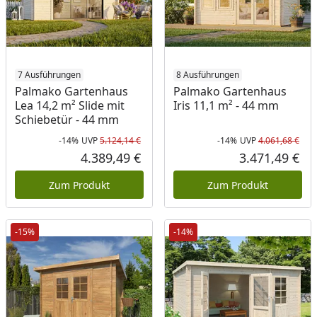
7 Ausführungen
8 Ausführungen
Palmako Gartenhaus
Palmako Gartenhaus
Lea 14,2 m² Slide mit
Iris 11,1 m² - 44 mm
Schiebetür - 44 mm
-14%
UVP
5.124,14 €
-14%
UVP
4.061,68 €
Rabatt in Prozent
Ursprünglicher Preis
Rab
Urs
4.389,49 €
3.471,49 €
Aktueller Preis
Akt
Zum Produkt
Zum Produkt
-15%
-14%