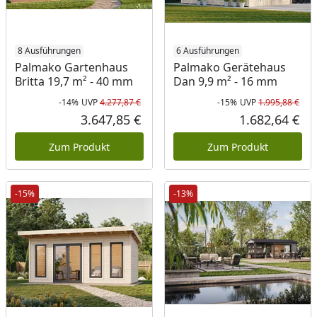
8 Ausführungen
6 Ausführungen
Palmako Gartenhaus
Palmako Gerätehaus
Britta 19,7 m² - 40 mm
Dan 9,9 m² - 16 mm
-14%
UVP
4.277,87 €
-15%
UVP
1.995,88 €
Rabatt in Prozent
Ursprünglicher Preis
Rab
Urs
3.647,85 €
1.682,64 €
Aktueller Preis
Akt
Zum Produkt
Zum Produkt
-15%
-13%