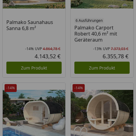
6 Ausführungen
Palmako Saunahaus
Palmako Carport
Sanna 6,8 m²
Robert 40,6 m² mit
Geräteraum
-14%
UVP
4.864,78 €
-13%
UVP
7.373,03 €
Rabatt in Prozent
Ursprünglicher Preis
Rab
Urs
4.143,52 €
6.355,78 €
Aktueller Preis
Akt
Zum Produkt
Zum Produkt
-14%
-14%