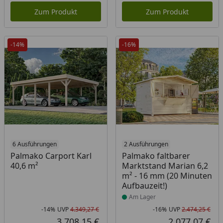
Zum Produkt
Zum Produkt
-14%
-16%
6 Ausführungen
Produkt am Lager
2 Ausführungen
Palmako Carport Karl
Palmako faltbarer
40,6 m²
Marktstand Marian 6,2
m² - 16 mm (20 Minuten
Aufbauzeit!)
Am Lager
-14%
UVP
4.349,27 €
-16%
UVP
2.474,25 €
Rabatt in Prozent
Ursprünglicher Preis
Rab
Urs
3.708,15 €
2.077,07 €