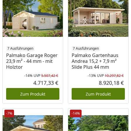
7 Ausführungen
7 Ausführungen
Palmako Garage Roger
Palmako Gartenhaus
23,9 m² - 44 mm - mit
Andrea 15,2 + 7,9 m²
Holztor
Slide Plus 44 mm
-14%
UVP
5.507,42 €
-13%
UVP
10.297,82 €
Rabatt in Prozent
Ursprünglicher Preis
Rab
Urs
4.717,33 €
8.920,18 €
Aktueller Preis
Akt
Zum Produkt
Zum Produkt
-7%
-14%