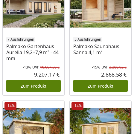
7 Ausführungen
5 Ausführungen
Palmako Gartenhaus
Palmako Saunahaus
Aurelia 19,2+7,9 m² - 44
Sanna 4,1 m²
mm
-13%
UVP
10.667,50 €
-15%
UVP
3.380,92 €
Rabatt in Prozent
Ursprünglicher Preis
Rab
Urs
9.207,17 €
2.868,58 €
Aktueller Preis
Akt
Zum Produkt
Zum Produkt
-14%
-14%