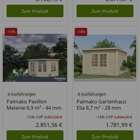
Aktueller Preis
Akt
Zum Produkt
Zum Produkt
-15%
-14%
4 Ausführungen
8 Ausführungen
Palmako Pavillon
Palmako Gartenhaus
Melanie 6,9 m² - 44 mm
Ella 8,7 m² - 28 mm
-15%
UVP
3.357,50 €
-14%
UVP
2.094,29 €
Rabatt in Prozent
Ursprünglicher Preis
Rab
Urs
2.851,56 €
1.781,99 €
Aktueller Preis
Akt
Zum Produkt
Zum Produkt