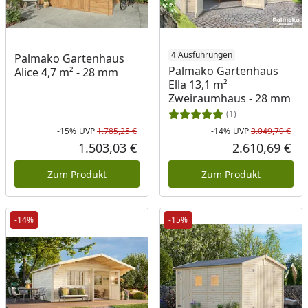
4 Ausführungen
Palmako Gartenhaus
Palmako Gartenhaus
Alice 4,7 m² - 28 mm
Ella 13,1 m²
Zweiraumhaus - 28 mm
(1)
-15%
UVP
1.785,25 €
-14%
UVP
3.049,79 €
Rabatt in Prozent
Ursprünglicher Preis
Rab
Urs
1.503,03 €
2.610,69 €
Aktueller Preis
Akt
Zum Produkt
Zum Produkt
-14%
-15%