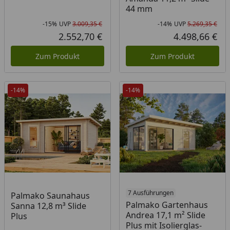
44 mm
-15%
UVP
3.009,35 €
-14%
UVP
5.269,35 €
Rabatt in Prozent
Ursprünglicher Preis
Rab
Urs
2.552,70 €
4.498,66 €
Aktueller Preis
Akt
Zum Produkt
Zum Produkt
-14%
-14%
7 Ausführungen
Palmako Saunahaus
Palmako Gartenhaus
Sanna 12,8 m³ Slide
Andrea 17,1 m² Slide
Plus
Plus mit Isolierglas-