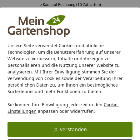
Fachberatung & individuelle Angebote
Alle Produkte
Mein Konto
Wunschl
Ein
4,83
/ 5
Suchen
Unsere Seite verwendet Cookies und ähnliche
Technologien, um die Benutzererfahrung auf unserer
Karibu Pools inkl. gratis Sandfilteranlage & Pool-
Website zu verbessern, Inhalte und Anzeigen zu
Starterset (Gesamtwert bis 468,99€)
personalisieren und die Nutzung unserer Website zu
analysieren. Mit Ihrer Einwilligung stimmen Sie der
Verwendung von Cookies sowie der Verarbeitung Ihrer
Marken
Palmako
persönlichen Daten zu, um Ihnen ein bestmögliches
Startseite
Surferlebnis und mehr Funktionen zu bieten.
Palmako
Sie können Ihre Einwilligung jederzeit in den
Cookie-
Palmako ist in Estland der führende Hersteller und
Einstellungen
anpassen oder widerrufen.
Exporteur von Gartenhäusern und Leimholzprodukten.
Die Marke bietet Ihnen ein Angebot, das keine Wünsche
Ja, verstanden
im Bereich Holzbauten im Garten offenlässt. Dabei
überzeugen die Produkte durch ihre Variabilität: Sowohl