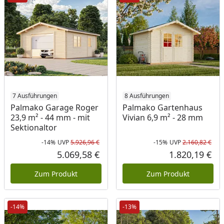
7 Ausführungen
8 Ausführungen
Palmako Garage Roger
Palmako Gartenhaus
23,9 m² - 44 mm - mit
Vivian 6,9 m² - 28 mm
Sektionaltor
-14%
UVP
5.926,96 €
-15%
UVP
2.160,82 €
Rabatt in Prozent
Ursprünglicher Preis
Rab
Urs
5.069,58 €
1.820,19 €
Aktueller Preis
Akt
Zum Produkt
Zum Produkt
-14%
-13%