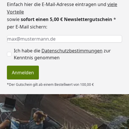
Einfach hier die E-Mail-Adresse eintragen und
viele
Vorteile
sowie
sofort einen 5,00 € Newslettergutschein
*
per E-Mail sichern:
Keine Eingabe erforderlich
Eingabe erforderlich
E-Mail *
Ich habe die
Datenschutzbestimmungen
zur
Kenntnis genommen
Anmelden
*Der Gutschein gilt ab einem Bestellwert von 100,00 €
Trusted Shops