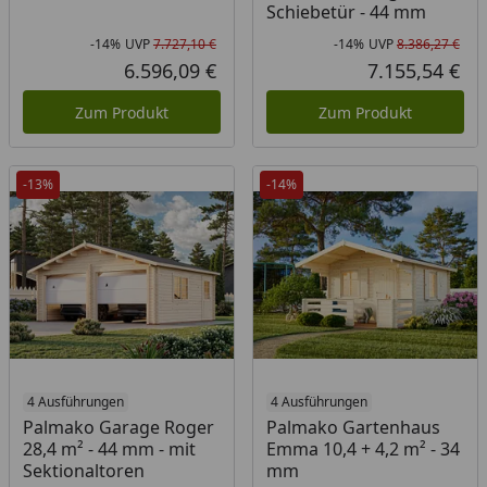
Schiebetür - 44 mm
-14%
UVP
7.727,10 €
-14%
UVP
8.386,27 €
Rabatt in Prozent
Ursprünglicher Preis
Rab
Urs
6.596,09 €
7.155,54 €
Aktueller Preis
Akt
Zum Produkt
Zum Produkt
-13%
-14%
4 Ausführungen
4 Ausführungen
Palmako Garage Roger
Palmako Gartenhaus
28,4 m² - 44 mm - mit
Emma 10,4 + 4,2 m² - 34
Sektionaltoren
mm