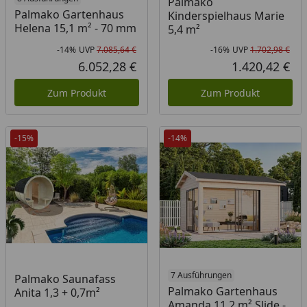
Palmako
Palmako Gartenhaus
Kinderspielhaus Marie
Helena 15,1 m² - 70 mm
5,4 m²
-14%
UVP
7.085,64 €
-16%
UVP
1.702,98 €
Rabatt in Prozent
Ursprünglicher Preis
Rab
Urs
6.052,28 €
1.420,42 €
Aktueller Preis
Akt
Zum Produkt
Zum Produkt
-15%
-14%
7 Ausführungen
Palmako Saunafass
Palmako Gartenhaus
Anita 1,3 + 0,7m²
Amanda 11,2 m² Slide -