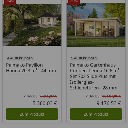
-14%
-13%
4 Ausführungen
5 Ausführungen
Palmako Pavillon
Palmako Gartenhaus
Hanna 20,3 m² - 44 mm
Connect Lenna 16,6 m²
Set 702 Slide Plus mit
Isolierglas-
Schiebetüren - 28 mm
-14%
UVP
6.265,97 €
-13%
UVP
10.587,86 €
Rabatt in Prozent
Ursprünglicher Preis
Rab
Urs
5.360,03 €
9.176,53 €
Aktueller Preis
Akt
Zum Produkt
Zum Produkt