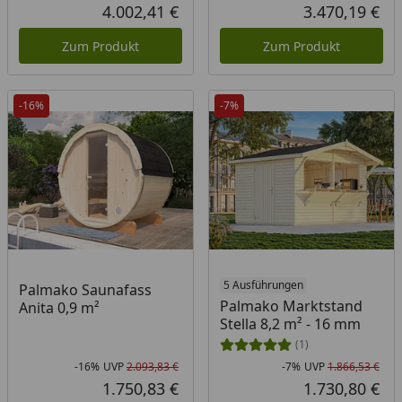
Rabatt in Prozent
Ursprünglicher Preis
Rab
Urs
4.002,41 €
3.470,19 €
Aktueller Preis
Akt
Zum Produkt
Zum Produkt
-16%
-7%
5 Ausführungen
Palmako Saunafass
Palmako Marktstand
Anita 0,9 m²
Stella 8,2 m² - 16 mm
(1)
-16%
UVP
2.093,83 €
-7%
UVP
1.866,53 €
Rabatt in Prozent
Ursprünglicher Preis
Rab
Urs
1.750,83 €
1.730,80 €
Aktueller Preis
Akt