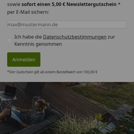
sowie
sofort einen 5,00 € Newslettergutschein
*
per E-Mail sichern:
Keine Eingabe erforderlich
Eingabe erforderlich
E-Mail *
Ich habe die
Datenschutzbestimmungen
zur
Kenntnis genommen
Anmelden
*Der Gutschein gilt ab einem Bestellwert von 100,00 €
Trusted Shops
4,83
/ 5