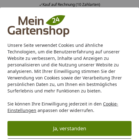
Kauf auf Rechnung (10 Zahlarten)
Alle Produkte
Mein Konto
Wunschl
Ein
4,83
/ 5
Suchen
Unsere Seite verwendet Cookies und ähnliche
Technologien, um die Benutzererfahrung auf unserer
Karibu Pools inkl. gratis Sandfilteranlage & Pool-
Website zu verbessern, Inhalte und Anzeigen zu
Starterset (Gesamtwert bis 468,99€)
personalisieren und die Nutzung unserer Website zu
analysieren. Mit Ihrer Einwilligung stimmen Sie der
Verwendung von Cookies sowie der Verarbeitung Ihrer
Marken
Biohort
Biohort FreizeitBox
persönlichen Daten zu, um Ihnen ein bestmögliches
Startseite
Surferlebnis und mehr Funktionen zu bieten.
Biohort FreizeitBox
Sie können Ihre Einwilligung jederzeit in den
Cookie-
Einstellungen
anpassen oder widerrufen.
Ja, verstanden