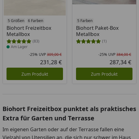
Produkt am Lager
5 Größen
6 Farben
5 Farben
Biohort Freizeitbox
Biohort Paket-Box
Metallbox
Metallbox
(83)
(1)
Am Lager
-25%
UVP
309,00 €
-25%
UVP
384,00 €
Rabatt in Prozent
Ursprünglicher Preis
Rab
Urs
231,28 €
287,34 €
Aktueller Preis
Akt
Zum Produkt
Zum Produkt
Biohort Freizeitbox punktet als praktisches
Extra für Garten und Terrasse
Im eigenen Garten oder auf der Terrasse fallen eine
Vielzahl von Utensilien an, die sich nur schwer im Haus