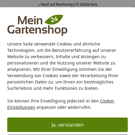
Kauf auf Rechnung (10 Zahlarten)
Alle Produkte
Mein Konto
Wunschl
Ein
4,83
/ 5
Suchen
Unsere Seite verwendet Cookies und ähnliche
Technologien, um die Benutzererfahrung auf unserer
Karibu Pools inkl. gratis Sandfilteranlage & Pool-
Website zu verbessern, Inhalte und Anzeigen zu
Starterset (Gesamtwert bis 468,99€)
personalisieren und die Nutzung unserer Website zu
analysieren. Mit Ihrer Einwilligung stimmen Sie der
Verwendung von Cookies sowie der Verarbeitung Ihrer
Marken
Biohort
Biohort Rasenrobotergarage Charly
persönlichen Daten zu, um Ihnen ein bestmögliches
Startseite
Surferlebnis und mehr Funktionen zu bieten.
Biohort Rasenrobotergarage Charly
Sie können Ihre Einwilligung jederzeit in den
Cookie-
Biohort Rasenrobotergarage Charly
Einstellungen
anpassen oder widerrufen.
Ihre Artikelübersicht
Ja, verstanden