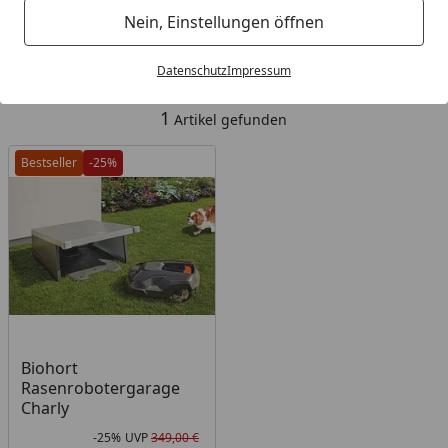
Kategorien
Nein, Einstellungen öffnen
Filter / Sortierung
Datenschutz
Impressum
1
Artikel gefunden
Bestseller
-25%
Biohort
Rasenrobotergarage
Charly
-25%
UVP
349,00 €