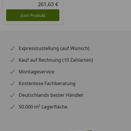
Rabatt in Prozent
Ursprünglicher Preis
261,63 €
Aktueller Preis
Zum Produkt
Expresszustellung (auf Wunsch)
Kauf auf Rechnung (10 Zahlarten)
Montageservice
Kostenlose Fachberatung
Deutschlands bester Händler
50.000 m² Lagerfläche