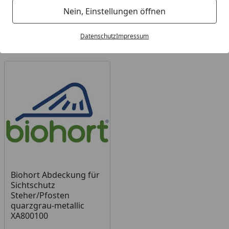
Nein, Einstellungen öffnen
Filter / Sortierung
Datenschutz
Impressum
1
Artikel gefunden
Biohort Abdeckung für
Sichtschutz
Steher/Pfosten
quarzgrau-metallic
XA800100