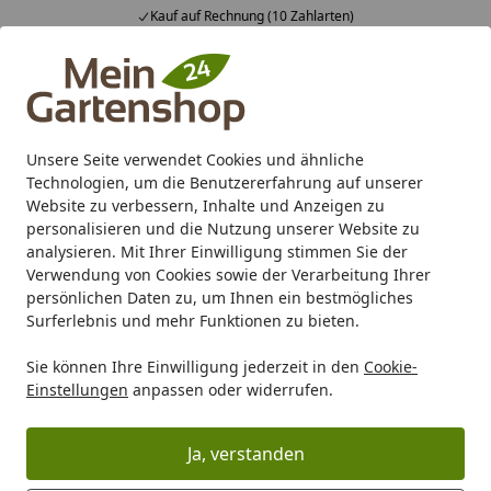
Kauf auf Rechnung (10 Zahlarten)
Alle Produkte
Mein Konto
Wunschl
Ein
4,83
/ 5
Suchen
Unsere Seite verwendet Cookies und ähnliche
Technologien, um die Benutzererfahrung auf unserer
Karibu Pools inkl. gratis Sandfilteranlage & Pool-
Website zu verbessern, Inhalte und Anzeigen zu
Starterset (Gesamtwert bis 468,99€)
personalisieren und die Nutzung unserer Website zu
analysieren. Mit Ihrer Einwilligung stimmen Sie der
Verwendung von Cookies sowie der Verarbeitung Ihrer
Marken
Biohort
Biohort Ersatzteile
Biohort Ersatzteile
persönlichen Daten zu, um Ihnen ein bestmögliches
Startseite
Surferlebnis und mehr Funktionen zu bieten.
Biohort Ersatzteile für Sichtschutz-
System
Sie können Ihre Einwilligung jederzeit in den
Cookie-
Einstellungen
anpassen oder widerrufen.
Ihre Artikelübersicht
Ja, verstanden
Kategorien