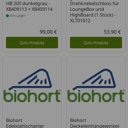
HB 200 dunkelgrau -
Drehknebelschloss für
XB409113 + XB409114
LoungeBox und
HighBoard (1 Stück) -
Am Lager
XL701012
99,00 €
53,90 €
Aktueller Preis
Akt
Zum Produkt
Zum Produkt
Biohort
Biohort
Edelstahlschanier
Deckeleinhängewinkel-