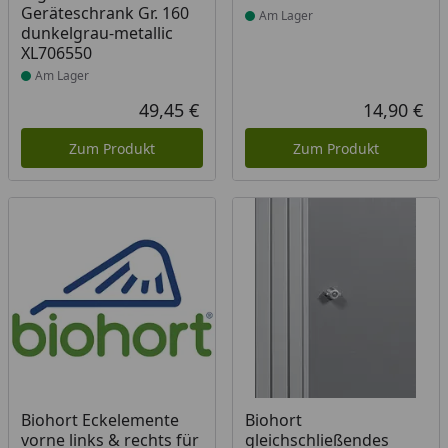
Geräteschrank Gr. 160
Am Lager
dunkelgrau-metallic
XL706550
Am Lager
49,45 €
14,90 €
Aktueller Preis
Akt
Zum Produkt
Zum Produkt
Produkt am Lager
Biohort Eckelemente
Biohort
vorne links & rechts für
gleichschließendes