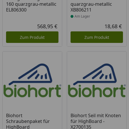
160 quarzgrau-metallic
quarzgrau-metallic
EL806300
XB806211
Am Lager
568,95 €
18,68 €
Aktueller Preis
Akt
Zum Produkt
Zum Produkt
Produkt am Lager
Produkt am Lager
Biohort
Biohort Seil mit Knoten
Schraubenpaket für
für HighBoard -
HighBoard
X2700135