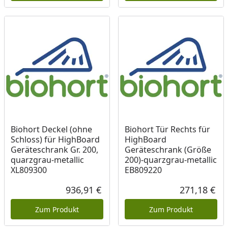
Biohort Deckel (ohne
Biohort Tür Rechts für
Schloss) für HighBoard
HighBoard
Geräteschrank Gr. 200,
Geräteschrank (Größe
quarzgrau-metallic
200)-quarzgrau-metallic
XL809300
EB809220
936,91 €
271,18 €
Aktueller Preis
Akt
Zum Produkt
Zum Produkt