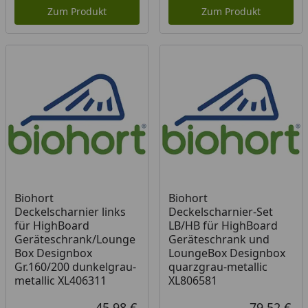
Zum Produkt
Zum Produkt
Biohort
Biohort
Deckelscharnier links
Deckelscharnier-Set
für HighBoard
LB/HB für HighBoard
Geräteschrank/Lounge
Geräteschrank und
Box Designbox
LoungeBox Designbox
Gr.160/200 dunkelgrau-
quarzgrau-metallic
metallic XL406311
XL806581
45,98 €
79,52 €