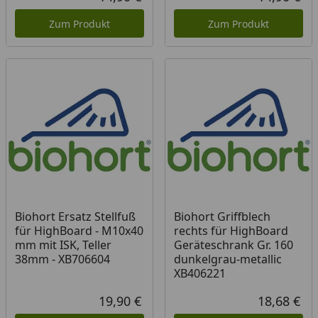
Aktueller Preis
Akt
Zum Produkt
Zum Produkt
Biohort Ersatz Stellfuß
Biohort Griffblech
für HighBoard - M10x40
rechts für HighBoard
mm mit ISK, Teller
Geräteschrank Gr. 160
38mm - XB706604
dunkelgrau-metallic
XB406221
19,90 €
18,68 €
Aktueller Preis
Akt