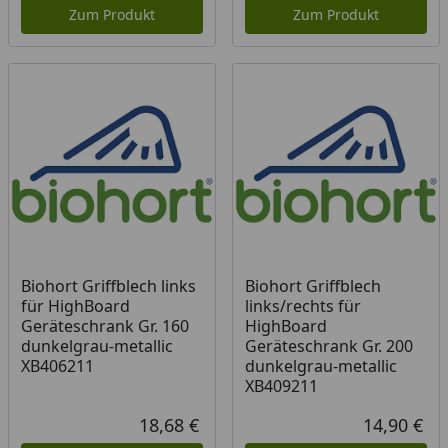
Zum Produkt
Zum Produkt
Biohort Griffblech links
Biohort Griffblech
für HighBoard
links/rechts für
Geräteschrank Gr. 160
HighBoard
dunkelgrau-metallic
Geräteschrank Gr. 200
XB406211
dunkelgrau-metallic
XB409211
18,68 €
14,90 €
Aktueller Preis
Akt