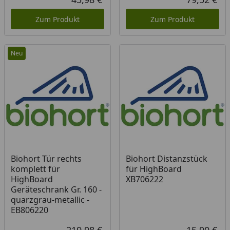
Aktueller Preis
Akt
Zum Produkt
Zum Produkt
Neu
Biohort Tür rechts
Biohort Distanzstück
komplett für
für HighBoard
HighBoard
XB706222
Geräteschrank Gr. 160 -
quarzgrau-metallic -
EB806220