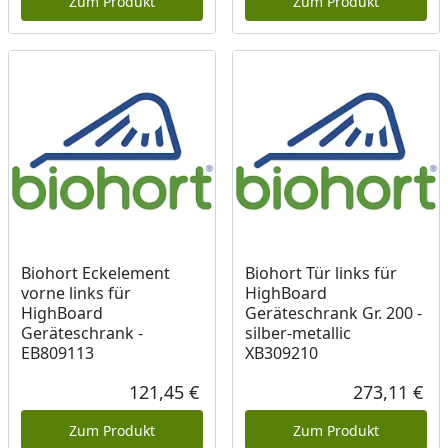
Zum Produkt
Zum Produkt
Biohort Eckelement
Biohort Tür links für
vorne links für
HighBoard
HighBoard
Geräteschrank Gr. 200 -
Geräteschrank -
silber-metallic
EB809113
XB309210
121,45 €
273,11 €
Aktueller Preis
Akt
Zum Produkt
Zum Produkt