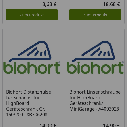
18,68 €
18,68 €
Aktueller Preis
Akt
Zum Produkt
Zum Produkt
Biohort Distanzhülse
Biohort Linsenschraube
für Schanier für
für HighBoard
HighBoard
Geräteschrank/
Geräteschrank Gr.
MiniGarage - A4003028
160/200 - XB706208
14,90 €
14,90 €