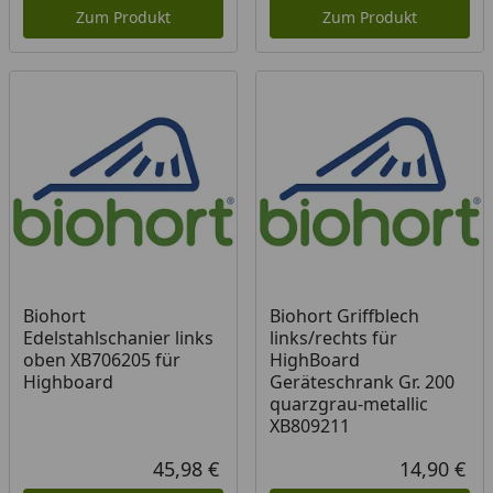
Zum Produkt
Zum Produkt
Biohort
Biohort Griffblech
Edelstahlschanier links
links/rechts für
oben XB706205 für
HighBoard
Highboard
Geräteschrank Gr. 200
quarzgrau-metallic
XB809211
45,98 €
14,90 €
Aktueller Preis
Akt