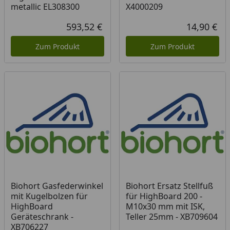
metallic EL308300
X4000209
593,52 €
14,90 €
Aktueller Preis
Akt
Zum Produkt
Zum Produkt
Biohort Gasfederwinkel
Biohort Ersatz Stellfuß
mit Kugelbolzen für
für HighBoard 200 -
HighBoard
M10x30 mm mit ISK,
Geräteschrank -
Teller 25mm - XB709604
XB706227