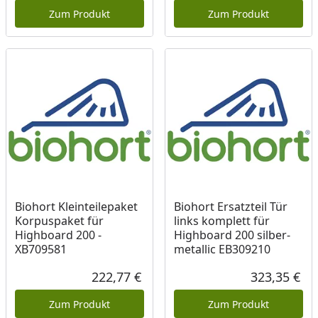
Zum Produkt
Zum Produkt
Biohort Kleinteilepaket
Biohort Ersatzteil Tür
Korpuspaket für
links komplett für
Highboard 200 -
Highboard 200 silber-
XB709581
metallic EB309210
222,77 €
323,35 €
Aktueller Preis
Akt
Zum Produkt
Zum Produkt