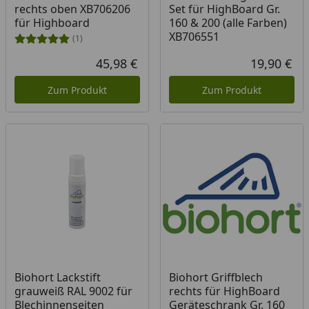
rechts oben XB706206
Set für HighBoard Gr.
für Highboard
160 & 200 (alle Farben)
XB706551
(1)
45,98 €
19,90 €
Aktueller Preis
Akt
Zum Produkt
Zum Produkt
Produkt am Lager
Biohort Lackstift
Biohort Griffblech
grauweiß RAL 9002 für
rechts für HighBoard
Blechinnenseiten
Geräteschrank Gr. 160