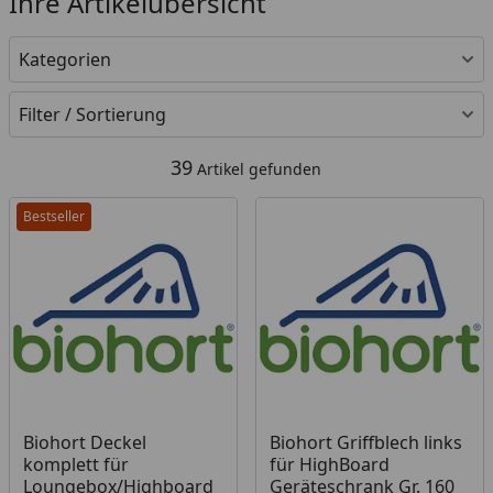
Ihre Artikelübersicht
Kategorien
Filter / Sortierung
39
Artikel gefunden
Bestseller
Produkt am Lager
Biohort Deckel
Biohort Griffblech links
komplett für
für HighBoard
Loungebox/Highboard
Geräteschrank Gr. 160