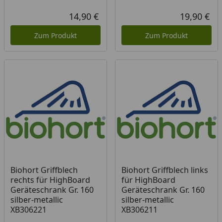
14,90 €
19,90 €
Aktueller Preis
Akt
Zum Produkt
Zum Produkt
Biohort Griffblech
Biohort Griffblech links
rechts für HighBoard
für HighBoard
Geräteschrank Gr. 160
Geräteschrank Gr. 160
silber-metallic
silber-metallic
XB306221
XB306211