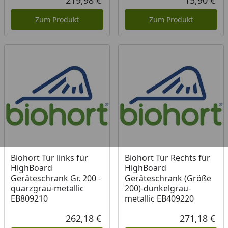
219,98 €
15,90 €
Aktueller Preis
Akt
Zum Produkt
Zum Produkt
Biohort Tür links für
Biohort Tür Rechts für
HighBoard
HighBoard
Geräteschrank Gr. 200 -
Geräteschrank (Größe
quarzgrau-metallic
200)-dunkelgrau-
EB809210
metallic EB409220
262,18 €
271,18 €
Aktueller Preis
Akt