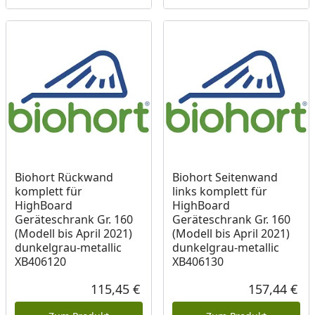
Biohort Rückwand
Biohort Seitenwand
komplett für
links komplett für
HighBoard
HighBoard
Geräteschrank Gr. 160
Geräteschrank Gr. 160
(Modell bis April 2021)
(Modell bis April 2021)
dunkelgrau-metallic
dunkelgrau-metallic
XB406120
XB406130
115,45 €
157,44 €
Aktueller Preis
Akt