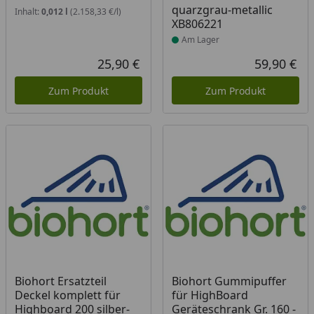
quarzgrau-metallic
Inhalt:
0,012 l
(2.158,33 €/l)
XB806221
Am Lager
25,90 €
59,90 €
Aktueller Preis
Akt
Zum Produkt
Zum Produkt
Biohort Ersatzteil
Biohort Gummipuffer
Deckel komplett für
für HighBoard
Highboard 200 silber-
Geräteschrank Gr. 160 -