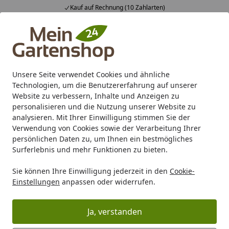
Kauf auf Rechnung (10 Zahlarten)
Alle Produkte
Mein Konto
Wunschl
Ein
4,83
/ 5
Suchen
Unsere Seite verwendet Cookies und ähnliche
Technologien, um die Benutzererfahrung auf unserer
Karibu Pools inkl. gratis Sandfilteranlage & Pool-
Website zu verbessern, Inhalte und Anzeigen zu
Starterset (Gesamtwert bis 468,99€)
personalisieren und die Nutzung unserer Website zu
analysieren. Mit Ihrer Einwilligung stimmen Sie der
Verwendung von Cookies sowie der Verarbeitung Ihrer
Marken
Biohort
Biohort Ersatzteile
Biohort Ersatzteile
persönlichen Daten zu, um Ihnen ein bestmögliches
Startseite
Surferlebnis und mehr Funktionen zu bieten.
Biohort Ersatzteile für HighBoard
Sie können Ihre Einwilligung jederzeit in den
Cookie-
Um das benötigte Ersatzteil schnellstmöglich zu finden,
Einstellungen
anpassen oder widerrufen.
gibt es zwei unkomplizierte Wege:
Rufen Sie die Produktdetailseite des betroffenen
Ja, verstanden
Produktes auf (
Biohort HighBoard
) und klicken Sie