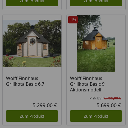
Zum Produkt
Zum Produkt
-1%
Wolff Finnhaus
Wolff Finnhaus
Grillkota Basic 6.7
Grillkota Basic 9
Aktionsmodell
-1%
UVP
5.799,00 €
Rab
Urs
5.299,00 €
5.699,00 €
Aktueller Preis
Akt
Zum Produkt
Zum Produkt