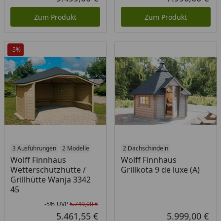
Aktueller Preis
Akt
Zum Produkt
Zum Produkt
-5%
3 Ausführungen
2 Modelle
2 Dachschindeln
Wolff Finnhaus
Wolff Finnhaus
Wetterschutzhütte /
Grillkota 9 de luxe (A)
Grillhütte Wanja 3342
45
-5%
UVP
5.749,00 €
Rabatt in Prozent
Ursprünglicher Preis
5.461,55 €
5.999,00 €