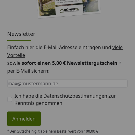
Newsletter
Einfach hier die E-Mail-Adresse eintragen und
viele
Vorteile
sowie
sofort einen 5,00 € Newslettergutschein
*
per E-Mail sichern:
Keine Eingabe erforderlich
Eingabe erforderlich
E-Mail *
Ich habe die
Datenschutzbestimmungen
zur
Kenntnis genommen
Anmelden
*Der Gutschein gilt ab einem Bestellwert von 100,00 €