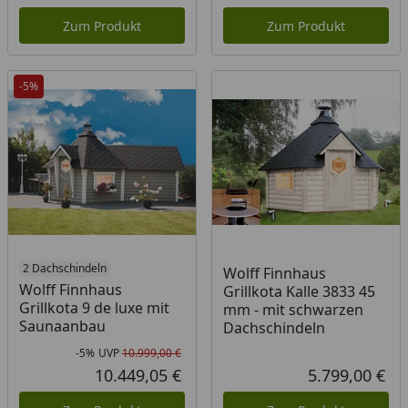
Aktueller Preis
Akt
Zum Produkt
Zum Produkt
-5%
2 Dachschindeln
Wolff Finnhaus
Wolff Finnhaus
Grillkota Kalle 3833 45
Grillkota 9 de luxe mit
mm - mit schwarzen
Saunaanbau
Dachschindeln
-5%
UVP
10.999,00 €
Rabatt in Prozent
Ursprünglicher Preis
10.449,05 €
5.799,00 €
Aktueller Preis
Akt