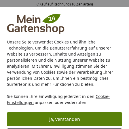
Kauf auf Rechnung (10 Zahlarten)
Alle Produkte
Mein Konto
Wunschl
Ein
4,83
/ 5
Suchen
Unsere Seite verwendet Cookies und ähnliche
Technologien, um die Benutzererfahrung auf unserer
Karibu Pools inkl. gratis Sandfilteranlage & Pool-
Website zu verbessern, Inhalte und Anzeigen zu
Starterset (Gesamtwert bis 468,99€)
personalisieren und die Nutzung unserer Website zu
analysieren. Mit Ihrer Einwilligung stimmen Sie der
Verwendung von Cookies sowie der Verarbeitung Ihrer
Marken
Wolff Finnhaus
Wolff Finnhaus Kotas
persönlichen Daten zu, um Ihnen ein bestmögliches
Startseite
Surferlebnis und mehr Funktionen zu bieten.
Wolff Finnhaus Kotas
Sie können Ihre Einwilligung jederzeit in den
Cookie-
Einstellungen
anpassen oder widerrufen.
Ihre Artikelübersicht
Ja, verstanden
Kategorien