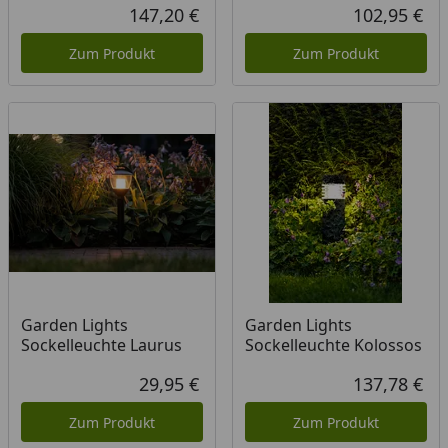
Rabatt in Prozent
Ursprünglicher Preis
147,20 €
102,95 €
Aktueller Preis
Akt
Zum Produkt
Zum Produkt
Garden Lights
Garden Lights
Sockelleuchte Laurus
Sockelleuchte Kolossos
29,95 €
137,78 €
Aktueller Preis
Akt
Zum Produkt
Zum Produkt