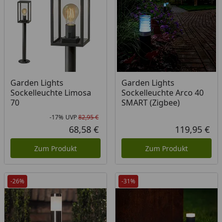
Garden Lights
Garden Lights
Sockelleuchte Limosa
Sockelleuchte Arco 40
70
SMART (Zigbee)
-17%
UVP
82,95 €
Rabatt in Prozent
Ursprünglicher Preis
68,58 €
119,95 €
Aktueller Preis
Akt
Zum Produkt
Zum Produkt
-26%
-31%