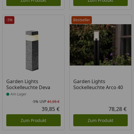
Zum Produkt
Zum Produkt
-5%
Bestseller
Produkt am Lager
Garden Lights
Garden Lights
Sockelleuchte Deva
Sockelleuchte Arco 40
Am Lager
-5%
UVP
41,95 €
Rabatt in Prozent
Ursprünglicher Preis
39,85 €
78,28 €
Aktueller Preis
Akt
Zum Produkt
Zum Produkt