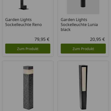
Garden Lights
Garden Lights
Sockelleuchte Reno
Sockelleuchte Lunia
black
79,95 €
20,95 €
Aktueller Preis
Akt
Zum Produkt
Zum Produkt