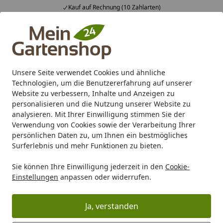
Kauf auf Rechnung (10 Zahlarten)
Alle Produkte
Mein Konto
Wunschl
Ein
4,83
/ 5
Suchen
Unsere Seite verwendet Cookies und ähnliche
Technologien, um die Benutzererfahrung auf unserer
Karibu Pools inkl. gratis Sandfilteranlage & Pool-
Website zu verbessern, Inhalte und Anzeigen zu
Starterset (Gesamtwert bis 468,99€)
personalisieren und die Nutzung unserer Website zu
analysieren. Mit Ihrer Einwilligung stimmen Sie der
Verwendung von Cookies sowie der Verarbeitung Ihrer
Marken
Garden Lights
Gardenlights Sockelleuchten
persönlichen Daten zu, um Ihnen ein bestmögliches
Startseite
Surferlebnis und mehr Funktionen zu bieten.
Gardenlights Sockelleuchten
Sie können Ihre Einwilligung jederzeit in den
Cookie-
Einstellungen
anpassen oder widerrufen.
Ihre Artikelübersicht
Ja, verstanden
Kategorien