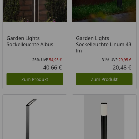
Garden Lights
Garden Lights
Sockelleuchte Albus
Sockelleuchte Linum 43
lm
-26%
UVP
54,95 €
-31%
UVP
29,95 €
Rabatt in Prozent
Ursprünglicher Preis
Rab
Urs
40,66 €
20,48 €
Aktueller Preis
Akt
Zum Produkt
Zum Produkt