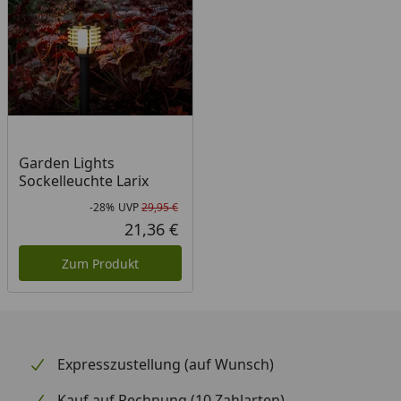
Garden Lights
Sockelleuchte Larix
-28%
UVP
29,95 €
Rabatt in Prozent
Ursprünglicher Preis
21,36 €
Aktueller Preis
Zum Produkt
Expresszustellung (auf Wunsch)
Kauf auf Rechnung (10 Zahlarten)