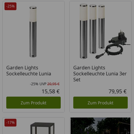
-25%
Garden Lights
Garden Lights
Sockelleuchte Lunia
Sockelleuchte Lunia 3er
Set
-25%
UVP
20,95 €
Rabatt in Prozent
Ursprünglicher Preis
15,58 €
79,95 €
Aktueller Preis
Akt
Zum Produkt
Zum Produkt
-17%