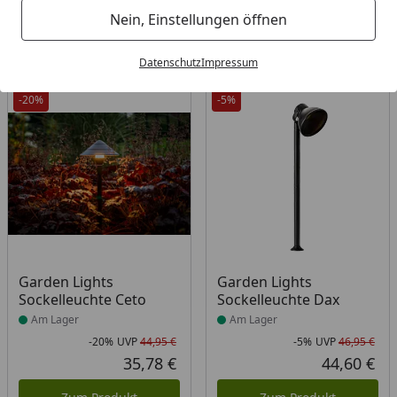
Filter / Sortierung
Nein, Einstellungen öffnen
21
Artikel gefunden
Datenschutz
Impressum
-20%
-5%
Produkt am Lager
Produkt am Lager
Garden Lights
Garden Lights
Sockelleuchte Ceto
Sockelleuchte Dax
Am Lager
Am Lager
-20%
UVP
44,95 €
-5%
UVP
46,95 €
Rabatt in Prozent
Ursprünglicher Preis
Rab
Urs
35,78 €
44,60 €
Aktueller Preis
Akt