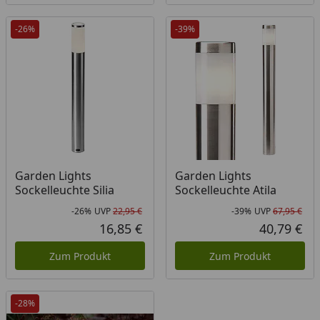
-26%
-39%
Garden Lights
Garden Lights
Sockelleuchte Silia
Sockelleuchte Atila
-26%
UVP
22,95 €
-39%
UVP
67,95 €
Rabatt in Prozent
Ursprünglicher Preis
Rab
Urs
16,85 €
40,79 €
Aktueller Preis
Akt
Zum Produkt
Zum Produkt
-28%