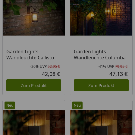
Garden Lights
Garden Lights
Wandleuchte Callisto
Wandleuchte Columba
-20%
UVP
52,95 €
-41%
UVP
79,95 €
Rabatt in Prozent
Ursprünglicher Preis
Rab
Urs
42,08 €
47,13 €
Aktueller Preis
Akt
Zum Produkt
Zum Produkt
Neu
Neu