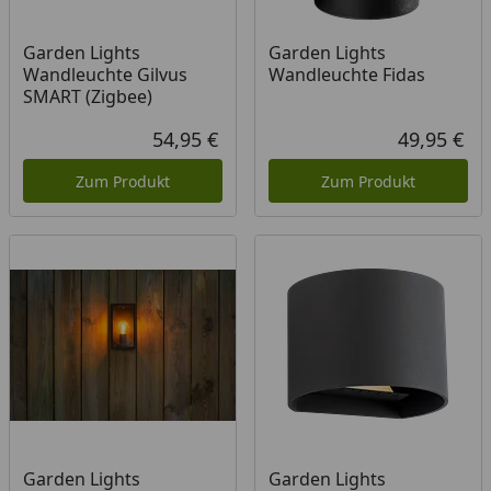
Garden Lights
Garden Lights
Wandleuchte Gilvus
Wandleuchte Fidas
SMART (Zigbee)
54,95 €
49,95 €
Aktueller Preis
Akt
Zum Produkt
Zum Produkt
Garden Lights
Garden Lights