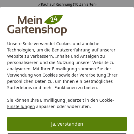
Kauf auf Rechnung (10 Zahlarten)
Alle Produkte
Mein Konto
Wunschl
Ein
4,83
/ 5
Suchen
Unsere Seite verwendet Cookies und ähnliche
Technologien, um die Benutzererfahrung auf unserer
Karibu Pools inkl. gratis Sandfilteranlage & Pool-
Website zu verbessern, Inhalte und Anzeigen zu
Starterset (Gesamtwert bis 468,99€)
personalisieren und die Nutzung unserer Website zu
analysieren. Mit Ihrer Einwilligung stimmen Sie der
Verwendung von Cookies sowie der Verarbeitung Ihrer
Marken
Garden Lights
Gardenlights Wandleuchten
persönlichen Daten zu, um Ihnen ein bestmögliches
Startseite
Surferlebnis und mehr Funktionen zu bieten.
Gardenlights Wandleuchten
Sie können Ihre Einwilligung jederzeit in den
Cookie-
Einstellungen
anpassen oder widerrufen.
Ihre Artikelübersicht
Ja, verstanden
Kategorien