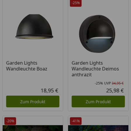
-25%
Garden Lights
Garden Lights
Wandleuchte Boaz
Wandleuchte Deimos
anthrazit
-25%
UVP
34,95 €
Rab
Urs
18,95 €
25,98 €
Aktueller Preis
Akt
Zum Produkt
Zum Produkt
-20%
-41%