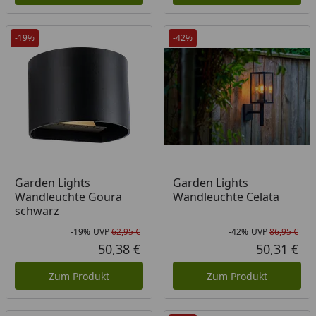
-19%
-42%
Garden Lights
Garden Lights
Wandleuchte Goura
Wandleuchte Celata
schwarz
-19%
UVP
62,95 €
-42%
UVP
86,95 €
Rabatt in Prozent
Ursprünglicher Preis
Rab
Urs
50,38 €
50,31 €
Aktueller Preis
Akt
Zum Produkt
Zum Produkt