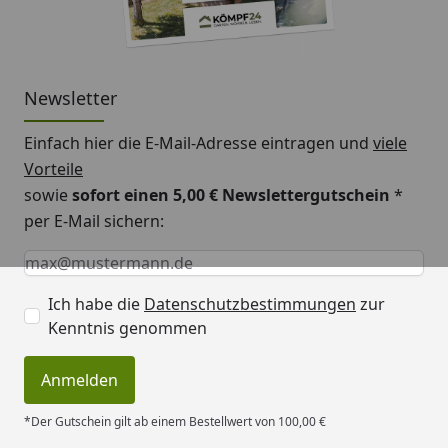
Newsletter
Einfach hier die E-Mail-Adresse eintragen und
viele
Vorteile
sowie
sofort einen 5,00 € Newslettergutschein
*
per E-Mail sichern:
Keine Eingabe erforderlich
Eingabe erforderlich
E-Mail *
Ich habe die
Datenschutzbestimmungen
zur
Kenntnis genommen
Anmelden
*Der Gutschein gilt ab einem Bestellwert von 100,00 €