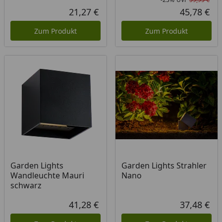
Rab
Urs
21,27 €
45,78 €
Aktueller Preis
Akt
Zum Produkt
Zum Produkt
Garden Lights
Garden Lights Strahler
Wandleuchte Mauri
Nano
schwarz
41,28 €
37,48 €
Aktueller Preis
Akt