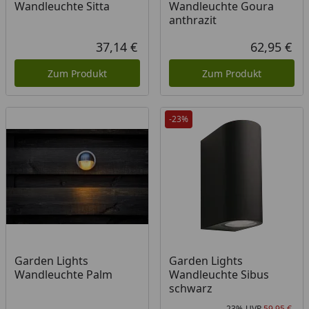
Wandleuchte Sitta
Wandleuchte Goura
anthrazit
37,14 €
62,95 €
Aktueller Preis
Akt
Zum Produkt
Zum Produkt
-23%
Garden Lights
Garden Lights
Wandleuchte Palm
Wandleuchte Sibus
schwarz
-23%
UVP
59,95 €