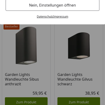
Filter / Sortierung
Nein, Einstellungen öffnen
19
Artikel gefunden
Datenschutz
Impressum
Bestseller
Garden Lights
Garden Lights
Wandleuchte Sibus
Wandleuchte Gilvus
anthrazit
schwarz
59,95 €
38,95 €
Aktueller Preis
Akt
Zum Produkt
Zum Produkt