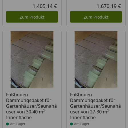
1.405,14 €
1.670,19 €
Aktueller Preis
Akt
Zum Produkt
Zum Produkt
Produkt am Lager
Produkt am Lager
Fußboden
Fußboden
Dämmungspaket für
Dämmungspaket für
Gartenhäuser/Saunahä
Gartenhäuser/Saunahä
user von 30-40 m²
user von 27-30 m²
Innenfläche
Innenfläche
Am Lager
Am Lager