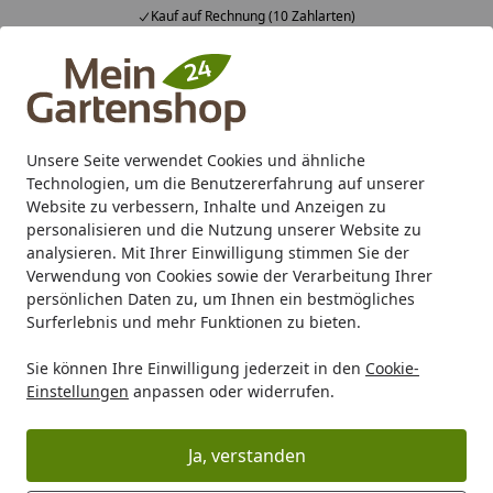
Kauf auf Rechnung (10 Zahlarten)
Alle Produkte
Mein Konto
Wunschl
Ein
4,83
/ 5
Suchen
Unsere Seite verwendet Cookies und ähnliche
Technologien, um die Benutzererfahrung auf unserer
Karibu Pools inkl. gratis Sandfilteranlage & Pool-
Website zu verbessern, Inhalte und Anzeigen zu
Starterset (Gesamtwert bis 468,99€)
personalisieren und die Nutzung unserer Website zu
analysieren. Mit Ihrer Einwilligung stimmen Sie der
Verwendung von Cookies sowie der Verarbeitung Ihrer
Marken
Kömpf
Kömpf Dämmungspakete
persönlichen Daten zu, um Ihnen ein bestmögliches
Startseite
Surferlebnis und mehr Funktionen zu bieten.
Kömpf Dämmungspakete
Sie können Ihre Einwilligung jederzeit in den
Cookie-
Einstellungen
anpassen oder widerrufen.
Ihre Artikelübersicht
Ja, verstanden
Kategorien