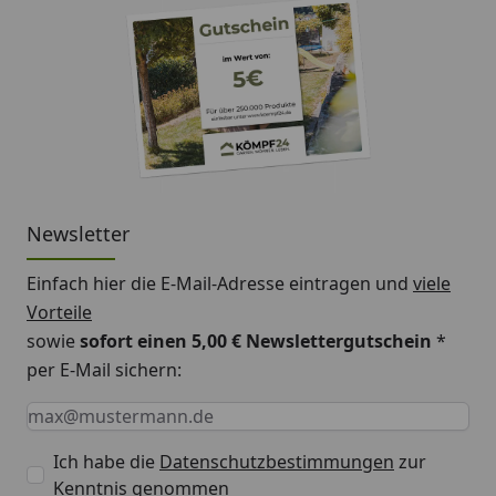
Newsletter
Einfach hier die E-Mail-Adresse eintragen und
viele
Vorteile
sowie
sofort einen 5,00 € Newslettergutschein
*
per E-Mail sichern:
Keine Eingabe erforderlich
Eingabe erforderlich
E-Mail *
Ich habe die
Datenschutzbestimmungen
zur
Kenntnis genommen