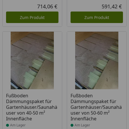
714,06 €
591,42 €
Aktueller Preis
Akt
Zum Produkt
Zum Produkt
Produkt am Lager
Produkt am Lager
Fußboden
Fußboden
Dämmungspaket für
Dämmungspaket für
Gartenhäuser/Saunahä
Gartenhäuser/Saunahä
user von 40-50 m²
user von 50-60 m²
Innenfläche
Innenfläche
Am Lager
Am Lager