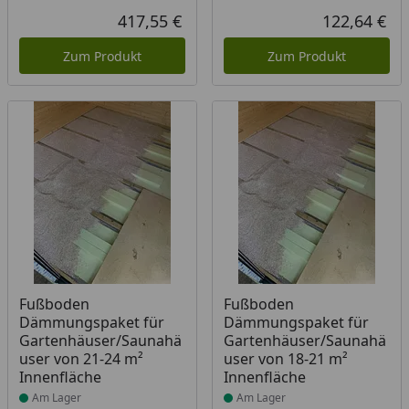
417,55 €
122,64 €
Aktueller Preis
Akt
Zum Produkt
Zum Produkt
Produkt am Lager
Produkt am Lager
Fußboden
Fußboden
Dämmungspaket für
Dämmungspaket für
Gartenhäuser/Saunahä
Gartenhäuser/Saunahä
user von 21-24 m²
user von 18-21 m²
Innenfläche
Innenfläche
Am Lager
Am Lager