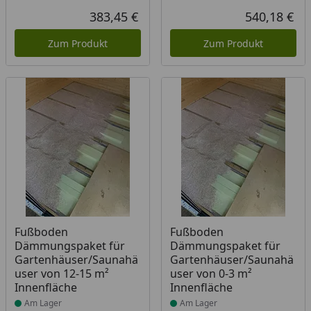
383,45 €
540,18 €
Aktueller Preis
Akt
Zum Produkt
Zum Produkt
Produkt am Lager
Produkt am Lager
Fußboden
Fußboden
Dämmungspaket für
Dämmungspaket für
Gartenhäuser/Saunahä
Gartenhäuser/Saunahä
user von 12-15 m²
user von 0-3 m²
Innenfläche
Innenfläche
Am Lager
Am Lager