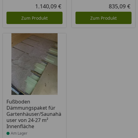
1.140,09 €
835,09 €
Aktueller Preis
Akt
Zum Produkt
Zum Produkt
Produkt am Lager
Fußboden
Dämmungspaket für
Gartenhäuser/Saunahä
user von 24-27 m²
Innenfläche
Am Lager