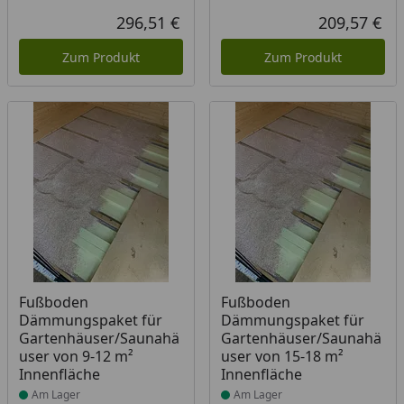
296,51 €
209,57 €
Aktueller Preis
Akt
Zum Produkt
Zum Produkt
Produkt am Lager
Produkt am Lager
Fußboden
Fußboden
Dämmungspaket für
Dämmungspaket für
Gartenhäuser/Saunahä
Gartenhäuser/Saunahä
user von 9-12 m²
user von 15-18 m²
Innenfläche
Innenfläche
Am Lager
Am Lager