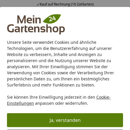
Kauf auf Rechnung (10 Zahlarten)
Alle Produkte
Mein Konto
Wunschl
Ein
4,83
/ 5
Suchen
Unsere Seite verwendet Cookies und ähnliche
Technologien, um die Benutzererfahrung auf unserer
Karibu Pools inkl. gratis Sandfilteranlage & Pool-
Website zu verbessern, Inhalte und Anzeigen zu
Starterset (Gesamtwert bis 468,99€)
personalisieren und die Nutzung unserer Website zu
analysieren. Mit Ihrer Einwilligung stimmen Sie der
Verwendung von Cookies sowie der Verarbeitung Ihrer
Marken
Fiberdeck
Fiberdeck WPC Terrassendielen
persönlichen Daten zu, um Ihnen ein bestmögliches
Startseite
Surferlebnis und mehr Funktionen zu bieten.
Fiberdeck WPC Terrassendielen
Sie können Ihre Einwilligung jederzeit in den
Cookie-
Einstellungen
anpassen oder widerrufen.
Ihre Artikelübersicht
Ja, verstanden
Kategorien