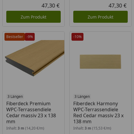
Rabatt in Prozent
Ursprünglicher Preis
Rab
Urs
47,30 €
47,30 €
Aktueller Preis
Akt
Zum Produkt
Zum Produkt
Bestseller
-9%
-10%
3 Längen
3 Längen
Fiberdeck Premium
Fiberdeck Harmony
WPC-Terrassendiele
WPC-Terrassendiele
Cedar massiv 23 x 138
Red Cedar massiv 23 x
mm
138 mm
Inhalt:
3 m
(14,20 €/m)
Inhalt:
3 m
(15,53 €/m)