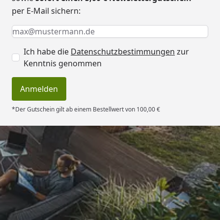
per E-Mail sichern:
Keine Eingabe erforderlich
Eingabe erforderlich
E-Mail *
Ich habe die
Datenschutzbestimmungen
zur
Kenntnis genommen
Anmelden
*Der Gutschein gilt ab einem Bestellwert von 100,00 €
Trusted Shops
4,83
/ 5
„Einwandfreie Ware, schnelle und