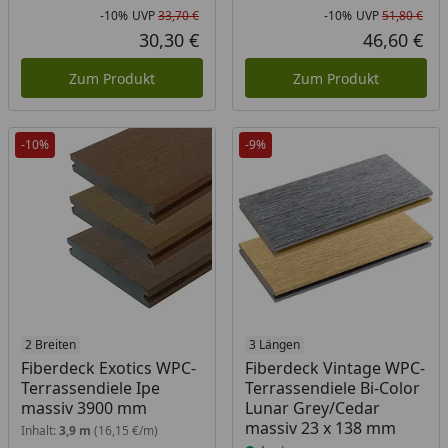
-10%
UVP
33,70 €
-10%
UVP
51,80 €
Rabatt in Prozent
Ursprünglicher Preis
Rab
Urs
30,30 €
46,60 €
Aktueller Preis
Akt
Zum Produkt
Zum Produkt
-10%
-9%
2 Breiten
Produkt am Lager
3 Längen
Fiberdeck Exotics WPC-
Fiberdeck Vintage WPC-
Terrassendiele Ipe
Terrassendiele Bi-Color
massiv 3900 mm
Lunar Grey/Cedar
massiv 23 x 138 mm
Inhalt:
3,9 m
(16,15 €/m)