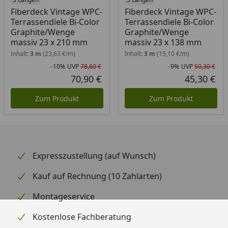
Fiberdeck Vintage WPC-
Fiberdeck Vintage WPC-
Terrassendiele Bi-Color
Terrassendiele Bi-Color
Graphite/Wenge
Graphite/Wenge
massiv 23 x 210 mm
massiv 23 x 138 mm
Inhalt:
3 m
(23,63 €/m)
Inhalt:
3 m
(15,10 €/m)
-10%
UVP
78,80 €
-9%
UVP
50,30 €
Rabatt in Prozent
Ursprünglicher Preis
Rab
Urs
70,90 €
45,30 €
Aktueller Preis
Akt
Zum Produkt
Zum Produkt
Expresszustellung (auf Wunsch)
Kauf auf Rechnung (10 Zahlarten)
Montageservice
Kostenlose Fachberatung