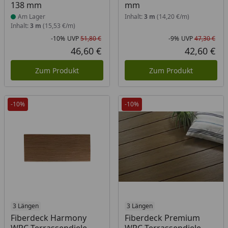
138 mm
mm
Am Lager
Inhalt:
3 m
(14,20 €/m)
Inhalt:
3 m
(15,53 €/m)
-10%
UVP
51,80 €
-9%
UVP
47,30 €
Rabatt in Prozent
Ursprünglicher Preis
Rab
Urs
46,60 €
42,60 €
Aktueller Preis
Akt
Zum Produkt
Zum Produkt
-10%
-10%
3 Längen
3 Längen
Fiberdeck Harmony
Fiberdeck Premium