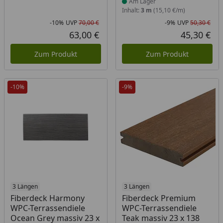
Am Lager
Inhalt:
3 m
(15,10 €/m)
-10%
UVP
70,00 €
-9%
UVP
50,30 €
Rabatt in Prozent
Ursprünglicher Preis
Rab
Urs
63,00 €
45,30 €
Aktueller Preis
Akt
Zum Produkt
Zum Produkt
-10%
-9%
Produkt am Lager
3 Längen
3 Längen
Fiberdeck Harmony
Fiberdeck Premium
WPC-Terrassendiele
WPC-Terrassendiele
Ocean Grey massiv 23 x
Teak massiv 23 x 138