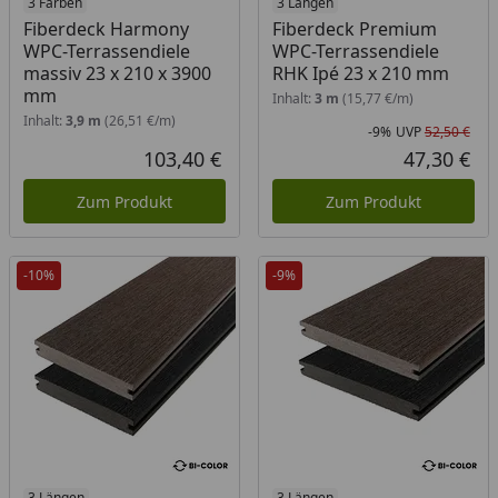
3 Farben
3 Längen
Fiberdeck Harmony
Fiberdeck Premium
WPC-Terrassendiele
WPC-Terrassendiele
massiv 23 x 210 x 3900
RHK Ipé 23 x 210 mm
mm
Inhalt:
3 m
(15,77 €/m)
Inhalt:
3,9 m
(26,51 €/m)
-9%
UVP
52,50 €
Rab
Urs
103,40 €
47,30 €
Aktueller Preis
Akt
Zum Produkt
Zum Produkt
-10%
-9%
3 Längen
3 Längen