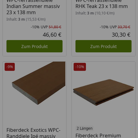
WPC-Terrassendiele
WPC-Terrassendiele
Indian Summer massiv
RHK Teak 23 x 138 mm
23 x 138 mm
Inhalt:
3 m
(10,10 €/m)
Inhalt:
3 m
(15,53 €/m)
-10%
UVP
51,80 €
-10%
UVP
33,70 €
Rabatt in Prozent
Ursprünglicher Preis
Rab
Urs
46,60 €
30,30 €
Aktueller Preis
Akt
Zum Produkt
Zum Produkt
-9%
-10%
Produkt am Lager
Produkt am Lager
2 Längen
Fiberdeck Exotics WPC-
Fiberdeck Premium
Randdiele Ipé massiv