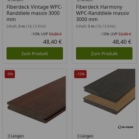
Fiberdeck Vintage WPC-
Fiberdeck Harmony
Randdiele massiv 3000
WPC-Randdiele massiv
mm
3000 mm
Inhalt:
3 m
(16,13 €/m)
Inhalt:
3 m
(16,13 €/m)
-10%
UVP
53,80 €
-10%
UVP
53,80 €
Rabatt in Prozent
Ursprünglicher Preis
Rab
Urs
48,40 €
48,40 €
Aktueller Preis
Akt
Zum Produkt
Zum Produkt
-9%
-10%
3 Längen
3 Längen