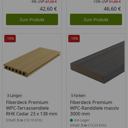
-9%
UVP
47,30 €
-10%
UVP
51,80 €
Rabatt in Prozent
Ursprünglicher Preis
Rab
Urs
42,60 €
46,60 €
Aktueller Preis
Akt
Zum Produkt
Zum Produkt
-10%
-10%
3 Längen
Produkt am Lager
5 Farben
Fiberdeck Premium
Fiberdeck Premium
WPC-Terrassendiele
WPC-Randdiele massiv
RHK Cedar 23 x 138 mm
3000 mm
Inhalt:
3 m
(10,10 €/m)
Am Lager
Inhalt:
3 m
(15,53 €/m)