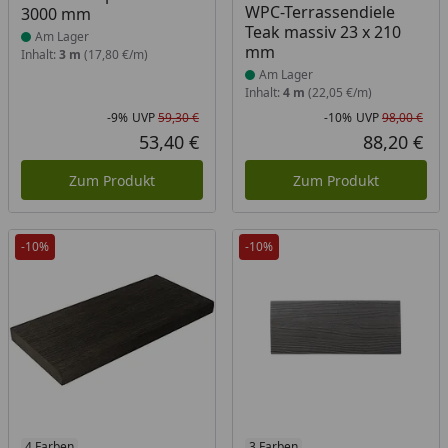
WPC-Terrassendiele
3000 mm
Teak massiv 23 x 210
Am Lager
mm
Inhalt:
3 m
(17,80 €/m)
Am Lager
Inhalt:
4 m
(22,05 €/m)
-9%
UVP
59,30 €
-10%
UVP
98,00 €
Rabatt in Prozent
Ursprünglicher Preis
Rab
Urs
53,40 €
88,20 €
Aktueller Preis
Akt
Zum Produkt
Zum Produkt
-10%
-10%
4 Farben
3 Farben