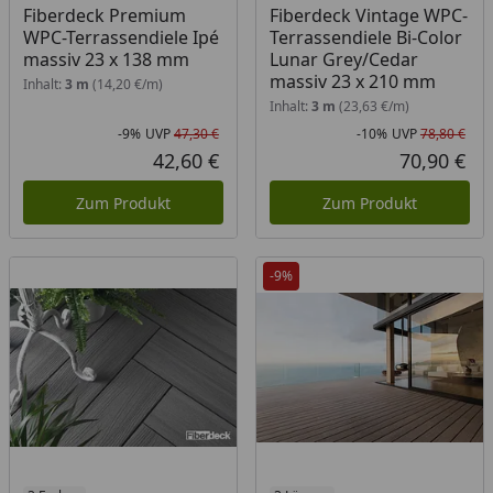
Fiberdeck Premium
Fiberdeck Vintage WPC-
WPC-Terrassendiele Ipé
Terrassendiele Bi-Color
massiv 23 x 138 mm
Lunar Grey/Cedar
massiv 23 x 210 mm
Inhalt:
3 m
(14,20 €/m)
Inhalt:
3 m
(23,63 €/m)
-9%
UVP
47,30 €
-10%
UVP
78,80 €
Rabatt in Prozent
Ursprünglicher Preis
Rab
Urs
42,60 €
70,90 €
Aktueller Preis
Akt
Zum Produkt
Zum Produkt
-9%