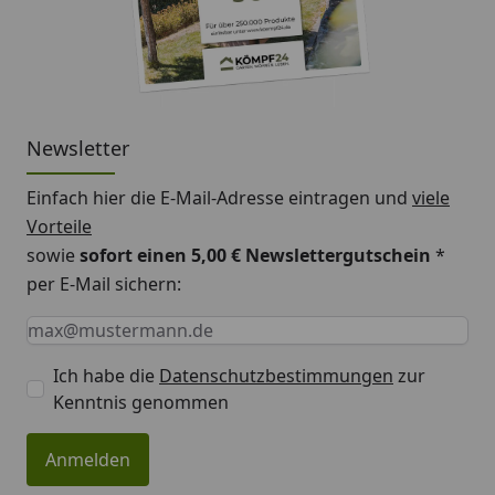
Newsletter
Einfach hier die E-Mail-Adresse eintragen und
viele
Vorteile
sowie
sofort einen 5,00 € Newslettergutschein
*
per E-Mail sichern:
Keine Eingabe erforderlich
Eingabe erforderlich
E-Mail *
Ich habe die
Datenschutzbestimmungen
zur
Kenntnis genommen
Anmelden