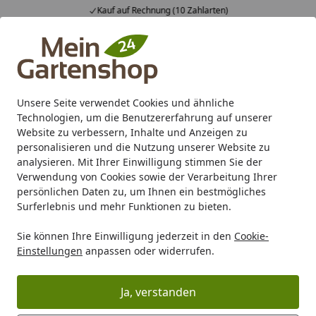
Kauf auf Rechnung (10 Zahlarten)
Alle Produkte
Mein Konto
Wunschl
Ein
4,83
/ 5
Suchen
Unsere Seite verwendet Cookies und ähnliche
Technologien, um die Benutzererfahrung auf unserer
Karibu Pools inkl. gratis Sandfilteranlage & Pool-
Website zu verbessern, Inhalte und Anzeigen zu
Starterset (Gesamtwert bis 468,99€)
personalisieren und die Nutzung unserer Website zu
analysieren. Mit Ihrer Einwilligung stimmen Sie der
Verwendung von Cookies sowie der Verarbeitung Ihrer
Marken
Ante
Ante Kinderspielgeräte
persönlichen Daten zu, um Ihnen ein bestmögliches
Startseite
Surferlebnis und mehr Funktionen zu bieten.
Ante Kinderspielgeräte
Sie können Ihre Einwilligung jederzeit in den
Cookie-
Einstellungen
anpassen oder widerrufen.
Ihre Artikelübersicht
Ja, verstanden
Kategorien