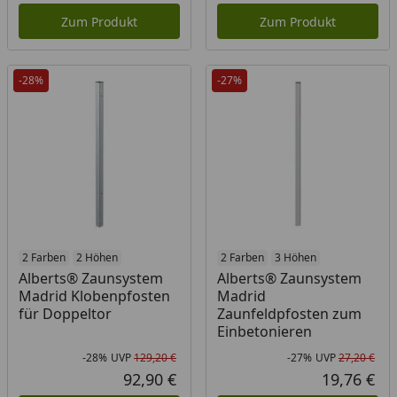
Zum Produkt
Zum Produkt
-28%
-27%
2 Farben
2 Höhen
2 Farben
3 Höhen
Alberts® Zaunsystem
Alberts® Zaunsystem
Madrid Klobenpfosten
Madrid
für Doppeltor
Zaunfeldpfosten zum
Einbetonieren
-28%
UVP
129,20 €
-27%
UVP
27,20 €
Rabatt in Prozent
Ursprünglicher Preis
Rab
Urs
92,90 €
19,76 €
Aktueller Preis
Akt