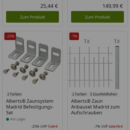
Rabatt in Prozent
Ursprünglicher Preis
Rab
Urs
25,44 €
149,99 €
Aktueller Preis
Akt
Zum Produkt
Zum Produkt
-25%
-7%
Produkt am Lager
2 Farben
2 Farben
3 Zaunfeldhöhen
Alberts® Zaunsystem
Alberts® Zaun
Madrid Befestigungs-
Anbauset Madrid zum
Set
Aufschrauben
Am Lager
-25%
UVP
7,20 €
-7%
UVP
224,70 €