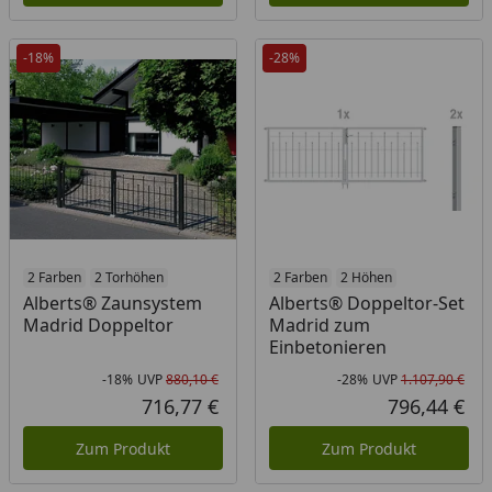
-18%
-28%
2 Farben
2 Torhöhen
2 Farben
2 Höhen
Alberts® Zaunsystem
Alberts® Doppeltor-Set
Madrid Doppeltor
Madrid zum
Einbetonieren
-18%
UVP
880,10 €
-28%
UVP
1.107,90 €
Rabatt in Prozent
Ursprünglicher Preis
Rab
Urs
716,77 €
796,44 €
Aktueller Preis
Akt
Zum Produkt
Zum Produkt