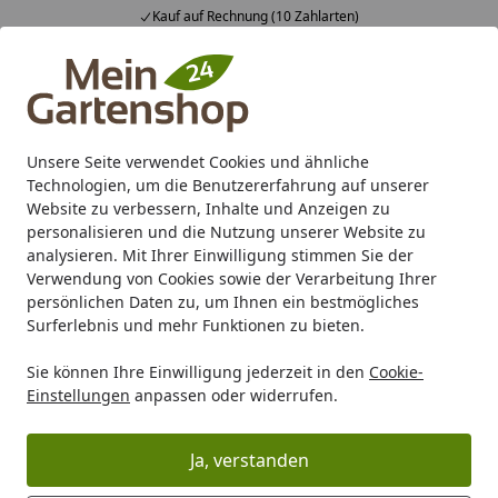
Kauf auf Rechnung (10 Zahlarten)
Alle Produkte
Mein Konto
Wunschl
Ein
4,83
/ 5
Suchen
Unsere Seite verwendet Cookies und ähnliche
Technologien, um die Benutzererfahrung auf unserer
Karibu Pools inkl. gratis Sandfilteranlage & Pool-
Website zu verbessern, Inhalte und Anzeigen zu
Starterset (Gesamtwert bis 468,99€)
personalisieren und die Nutzung unserer Website zu
analysieren. Mit Ihrer Einwilligung stimmen Sie der
Verwendung von Cookies sowie der Verarbeitung Ihrer
Marken
Alberts
Alberts Schmuckzaun
Alberts Zaunsy
persönlichen Daten zu, um Ihnen ein bestmögliches
Startseite
Surferlebnis und mehr Funktionen zu bieten.
Alberts Zaunsystem Madrid
Sie können Ihre Einwilligung jederzeit in den
Cookie-
Einstellungen
anpassen oder widerrufen.
Ihre Artikelübersicht
Ja, verstanden
Kategorien