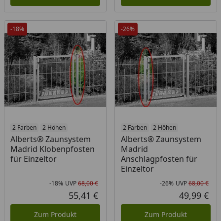
-18%
-26%
2 Farben
2 Höhen
2 Farben
2 Höhen
Alberts® Zaunsystem
Alberts® Zaunsystem
Madrid Klobenpfosten
Madrid
für Einzeltor
Anschlagpfosten für
Einzeltor
-18%
UVP
68,00 €
-26%
UVP
68,00 €
Rabatt in Prozent
Ursprünglicher Preis
Rab
Urs
55,41 €
49,99 €
Aktueller Preis
Akt
Zum Produkt
Zum Produkt