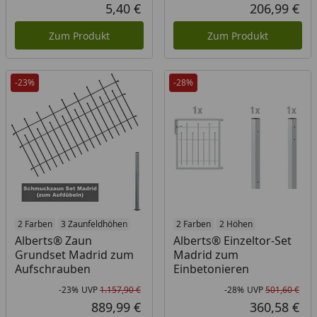
Rabatt in Prozent
Ursprünglicher Preis
Rab
Urs
5,40 €
206,99 €
Aktueller Preis
Akt
Zum Produkt
Zum Produkt
-23%
-28%
2 Farben
3 Zaunfeldhöhen
2 Farben
2 Höhen
Alberts® Zaun
Alberts® Einzeltor-Set
Grundset Madrid zum
Madrid zum
Aufschrauben
Einbetonieren
-23%
UVP
1.157,90 €
-28%
UVP
501,60 €
Rabatt in Prozent
Ursprünglicher Preis
Rab
Urs
889,99 €
360,58 €
Aktueller Preis
Akt