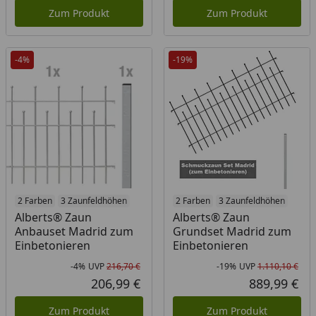
Zum Produkt
Zum Produkt
-4%
-19%
2 Farben
3 Zaunfeldhöhen
2 Farben
3 Zaunfeldhöhen
Alberts® Zaun
Alberts® Zaun
Anbauset Madrid zum
Grundset Madrid zum
Einbetonieren
Einbetonieren
-4%
UVP
216,70 €
-19%
UVP
1.110,10 €
Rabatt in Prozent
Ursprünglicher Preis
Rab
Urs
206,99 €
889,99 €
Aktueller Preis
Akt
Zum Produkt
Zum Produkt