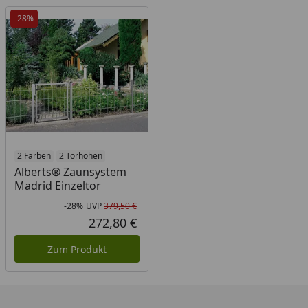
-28%
2 Farben
2 Torhöhen
Alberts® Zaunsystem
Madrid Einzeltor
-28%
UVP
379,50 €
Rabatt in Prozent
Ursprünglicher Preis
272,80 €
Aktueller Preis
Zum Produkt