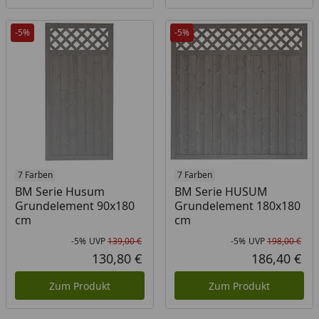
-5%
-5%
7 Farben
7 Farben
BM Serie Husum
BM Serie HUSUM
Grundelement 90x180
Grundelement 180x180
cm
cm
-5%
UVP
139,00 €
-5%
UVP
198,00 €
Rabatt in Prozent
Ursprünglicher Preis
Rab
Urs
130,80 €
186,40 €
Aktueller Preis
Akt
Zum Produkt
Zum Produkt