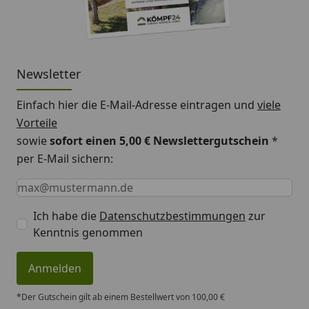
Newsletter
Einfach hier die E-Mail-Adresse eintragen und
viele
Vorteile
sowie
sofort einen 5,00 € Newslettergutschein
*
per E-Mail sichern:
Keine Eingabe erforderlich
Eingabe erforderlich
E-Mail *
Ich habe die
Datenschutzbestimmungen
zur
Kenntnis genommen
Anmelden
*Der Gutschein gilt ab einem Bestellwert von 100,00 €