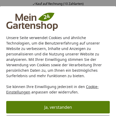
Kauf auf Rechnung (10 Zahlarten)
Alle Produkte
Mein Konto
Wunschl
Ein
4,83
/ 5
Suchen
Unsere Seite verwendet Cookies und ähnliche
Technologien, um die Benutzererfahrung auf unserer
Karibu Pools inkl. gratis Sandfilteranlage & Pool-
Website zu verbessern, Inhalte und Anzeigen zu
Starterset (Gesamtwert bis 468,99€)
personalisieren und die Nutzung unserer Website zu
analysieren. Mit Ihrer Einwilligung stimmen Sie der
Verwendung von Cookies sowie der Verarbeitung Ihrer
Marken
BM Massivholz
BM Massivholz Zaunserien
BM
persönlichen Daten zu, um Ihnen ein bestmögliches
Startseite
Surferlebnis und mehr Funktionen zu bieten.
BM Massivholz Zaunserie Husum
Sie können Ihre Einwilligung jederzeit in den
Cookie-
Einstellungen
anpassen oder widerrufen.
Ihre Artikelübersicht
Ja, verstanden
Kategorien