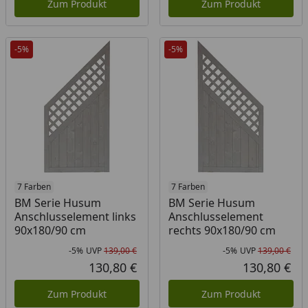
Zum Produkt
Zum Produkt
-5%
-5%
7 Farben
7 Farben
BM Serie Husum
BM Serie Husum
Anschlusselement links
Anschlusselement
90x180/90 cm
rechts 90x180/90 cm
-5%
UVP
139,00 €
-5%
UVP
139,00 €
Rabatt in Prozent
Ursprünglicher Preis
Rab
Urs
130,80 €
130,80 €
Aktueller Preis
Akt
Zum Produkt
Zum Produkt