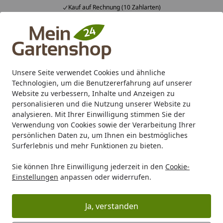
Kauf auf Rechnung (10 Zahlarten)
Alle Produkte
Mein Konto
Wunschl
Ein
4,83
/ 5
Suchen
Unsere Seite verwendet Cookies und ähnliche
Technologien, um die Benutzererfahrung auf unserer
Karibu Pools inkl. gratis Sandfilteranlage & Pool-
Website zu verbessern, Inhalte und Anzeigen zu
Starterset (Gesamtwert bis 468,99€)
personalisieren und die Nutzung unserer Website zu
analysieren. Mit Ihrer Einwilligung stimmen Sie der
Verwendung von Cookies sowie der Verarbeitung Ihrer
Marken
BM Massivholz
BM Massivholz Zaunserien
BM
persönlichen Daten zu, um Ihnen ein bestmögliches
Startseite
Surferlebnis und mehr Funktionen zu bieten.
BM Massivholz Zaunserie TYP 203
Sie können Ihre Einwilligung jederzeit in den
Cookie-
Einstellungen
anpassen oder widerrufen.
Ihre Artikelübersicht
Ja, verstanden
Kategorien