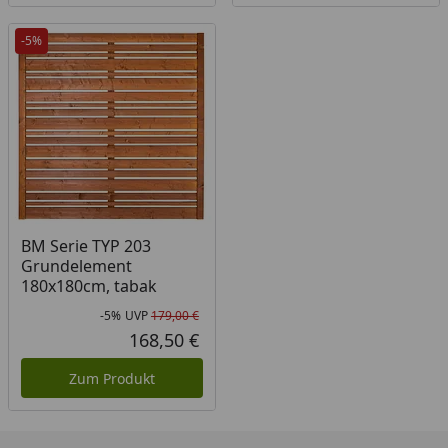
-5%
BM Serie TYP 203
Grundelement
180x180cm, tabak
-5%
UVP
179,00 €
Rabatt in Prozent
Ursprünglicher Preis
168,50 €
Aktueller Preis
Zum Produkt