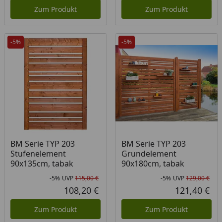
Zum Produkt
Zum Produkt
-5%
-5%
BM Serie TYP 203
BM Serie TYP 203
Stufenelement
Grundelement
90x135cm, tabak
90x180cm, tabak
-5%
UVP
115,00 €
-5%
UVP
129,00 €
Rabatt in Prozent
Ursprünglicher Preis
Rab
Urs
108,20 €
121,40 €
Aktueller Preis
Akt
Zum Produkt
Zum Produkt