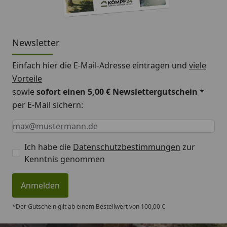
Newsletter
Einfach hier die E-Mail-Adresse eintragen und
viele
Vorteile
sowie
sofort einen 5,00 € Newslettergutschein
*
per E-Mail sichern:
Keine Eingabe erforderlich
Eingabe erforderlich
E-Mail *
Ich habe die
Datenschutzbestimmungen
zur
Kenntnis genommen
Anmelden
*Der Gutschein gilt ab einem Bestellwert von 100,00 €