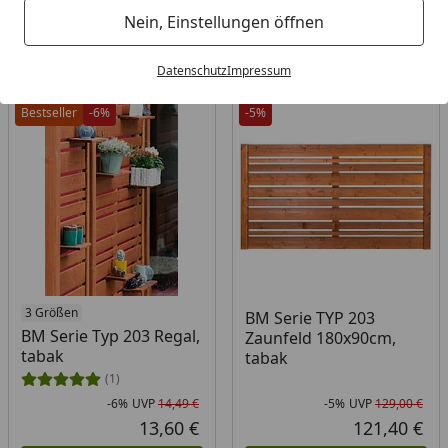
Filter / Sortierung
Nein, Einstellungen öffnen
5
Artikel gefunden
Datenschutz
Impressum
Bestseller
-6%
-5%
3 Größen
BM Serie TYP 203
BM Serie Typ 203 Regal,
Zaunfeld 180x90cm,
tabak
tabak
(1)
-6%
UVP
14,49 €
-5%
UVP
129,00 €
Rabatt in Prozent
Ursprünglicher Preis
Rab
Urs
13,60 €
121,40 €
Aktueller Preis
Akt