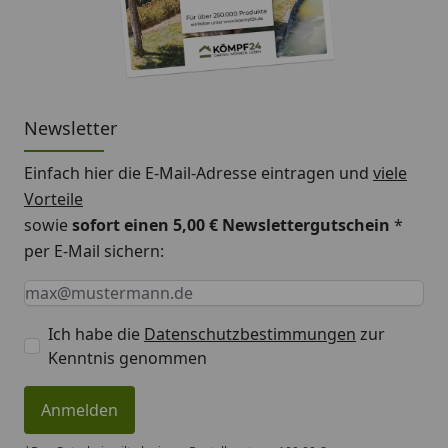
Newsletter
Einfach hier die E-Mail-Adresse eintragen und
viele
Vorteile
sowie
sofort einen 5,00 € Newslettergutschein
*
per E-Mail sichern:
Keine Eingabe erforderlich
Eingabe erforderlich
E-Mail *
Ich habe die
Datenschutzbestimmungen
zur
Kenntnis genommen
Anmelden