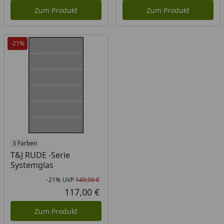
Zum Produkt
Zum Produkt
-21%
3 Farben
T&J RUDE -Serie
Systemglas
-21%
UVP
149,99 €
Rabatt in Prozent
Ursprünglicher Preis
117,00 €
Aktueller Preis
Zum Produkt