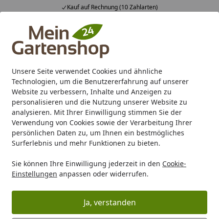
Kauf auf Rechnung (10 Zahlarten)
Alle Produkte
Mein Konto
Wunschl
Ein
4,83
/ 5
Suchen
Unsere Seite verwendet Cookies und ähnliche
Technologien, um die Benutzererfahrung auf unserer
Karibu Pools inkl. gratis Sandfilteranlage & Pool-
Website zu verbessern, Inhalte und Anzeigen zu
Starterset (Gesamtwert bis 468,99€)
personalisieren und die Nutzung unserer Website zu
analysieren. Mit Ihrer Einwilligung stimmen Sie der
Verwendung von Cookies sowie der Verarbeitung Ihrer
Marken
T&J
T&J Sichtschutzzäune
T&J Glas-Sichtschut
persönlichen Daten zu, um Ihnen ein bestmögliches
Startseite
Surferlebnis und mehr Funktionen zu bieten.
T&J Glas-Sichtschutz
Sie können Ihre Einwilligung jederzeit in den
Cookie-
Einstellungen
anpassen oder widerrufen.
Ihre Artikelübersicht
Ja, verstanden
Kategorien