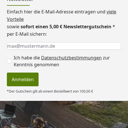
Einfach hier die E-Mail-Adresse eintragen und
viele
Vorteile
sowie
sofort einen 5,00 € Newslettergutschein
*
per E-Mail sichern:
Keine Eingabe erforderlich
Eingabe erforderlich
E-Mail *
Ich habe die
Datenschutzbestimmungen
zur
Kenntnis genommen
Anmelden
*Der Gutschein gilt ab einem Bestellwert von 100,00 €
Trusted Shops