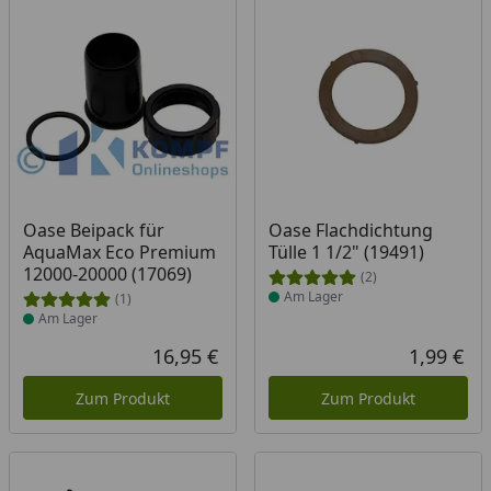
Produkt am Lager
Produkt am Lager
Oase Beipack für
Oase Flachdichtung
AquaMax Eco Premium
Tülle 1 1/2" (19491)
12000-20000 (17069)
(2)
Am Lager
(1)
Am Lager
16,95 €
1,99 €
Aktueller Preis
Akt
Zum Produkt
Zum Produkt