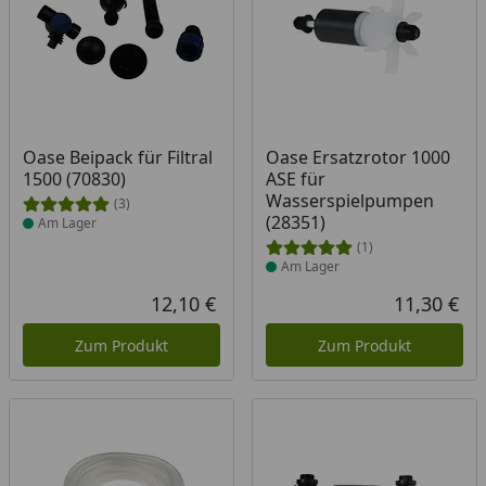
Produkt am Lager
Produkt am Lager
Oase Beipack für Filtral
Oase Ersatzrotor 1000
1500 (70830)
ASE für
Wasserspielpumpen
(3)
(28351)
Am Lager
(1)
Am Lager
12,10 €
11,30 €
Aktueller Preis
Akt
Zum Produkt
Zum Produkt