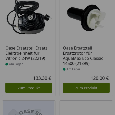
Produkt am Lager
Produkt am Lager
Oase Ersatzteil Ersatz
Oase Ersatzteil
Elektroeinheit für
Ersatzrotor für
Vitronic 24W (22219)
AquaMax Eco Classic
14500 (21899)
Am Lager
Am Lager
133,30 €
120,00 €
Aktueller Preis
Akt
Zum Produkt
Zum Produkt