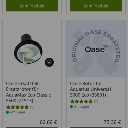
Zum Produkt
Zum Produkt
Produkt am Lager
Produkt am Lager
Oase Ersatzteil
Oase Rotor für
Ersatzrotor für
Aquarius Universal
AquaMax Eco Classic
3000 Eco (35801)
5500 (21913)
(1)
Am Lager
(1)
Am Lager
66,60 €
73,30 €
Aktueller Preis
Akt