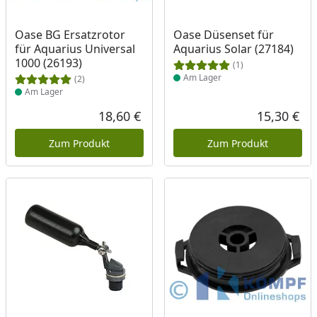
Produkt am Lager
Produkt am Lager
Oase BG Ersatzrotor
Oase Düsenset für
für Aquarius Universal
Aquarius Solar (27184)
1000 (26193)
(1)
Am Lager
(2)
Am Lager
18,60 €
15,30 €
Aktueller Preis
Akt
Zum Produkt
Zum Produkt