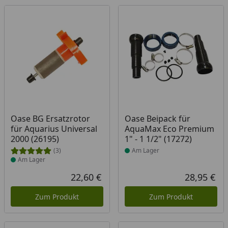
Produkt am Lager
Produkt am Lager
Oase BG Ersatzrotor
Oase Beipack für
für Aquarius Universal
AquaMax Eco Premium
2000 (26195)
1" - 1 1/2" (17272)
(3)
Am Lager
Am Lager
22,60 €
28,95 €
Aktueller Preis
Akt
Zum Produkt
Zum Produkt