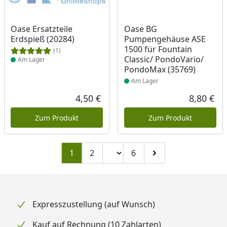
Produkt am Lager
Produkt am Lager
Oase Ersatzteile
Oase BG
Erdspieß (20284)
Pumpengehäuse ASE
1500 für Fountain
(1)
Classic/ PondoVario/
Am Lager
PondoMax (35769)
Am Lager
4,50 €
8,80 €
Aktueller Preis
Akt
Zum Produkt
Zum Produkt
Seitenzahl ändern
1
2
6
Zu Seite 2
Zu Seite 6
Zur nächsten Seite
Expresszustellung (auf Wunsch)
Kauf auf Rechnung (10 Zahlarten)