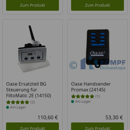
Zum Produkt
Zum Produkt
Produkt am Lager
Produkt am Lager
Oase Ersatzteil BG
Oase Handsender
Steuerung für
Promax (24145)
FiltoMatic 2E (14150)
(1)
Am Lager
(2)
Am Lager
110,60 €
53,30 €
Aktueller Preis
Akt
Zum Produkt
Zum Produkt