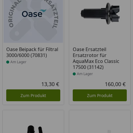
Produkt am Lager
Produkt am Lager
Oase Beipack für Filtral
Oase Ersatzteil
3000/6000 (70831)
Ersatzrotor für
AquaMax Eco Classic
Am Lager
17500 (31142)
Am Lager
13,30 €
160,00 €
Aktueller Preis
Akt
Zum Produkt
Zum Produkt