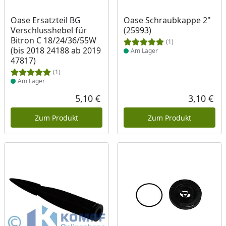
Produkt am Lager
Produkt am Lager
Oase Ersatzteil BG
Oase Schraubkappe 2"
Verschlusshebel für
(25993)
Bitron C 18/24/36/55W
(1)
(bis 2018 24188 ab 2019
Am Lager
47817)
(1)
Am Lager
5,10 €
3,10 €
Aktueller Preis
Akt
Zum Produkt
Zum Produkt