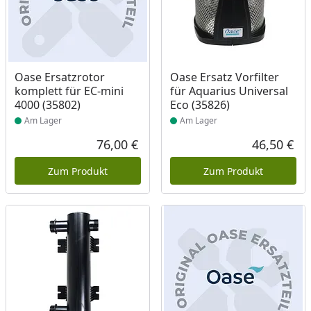
Produkt am Lager
Produkt am Lager
Oase Ersatzrotor
Oase Ersatz Vorfilter
komplett für EC-mini
für Aquarius Universal
4000 (35802)
Eco (35826)
Am Lager
Am Lager
76,00 €
46,50 €
Aktueller Preis
Akt
Zum Produkt
Zum Produkt