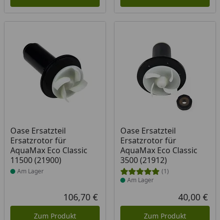
Produkt am Lager
Produkt am Lager
Oase Ersatzteil
Oase Ersatzteil
Ersatzrotor für
Ersatzrotor für
AquaMax Eco Classic
AquaMax Eco Classic
11500 (21900)
3500 (21912)
Am Lager
(1)
Am Lager
106,70 €
40,00 €
Aktueller Preis
Akt
Zum Produkt
Zum Produkt