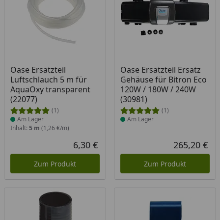
Produkt am Lager
Produkt am Lager
Oase Ersatzteil
Oase Ersatzteil Ersatz
Luftschlauch 5 m für
Gehäuse für Bitron Eco
AquaOxy transparent
120W / 180W / 240W
(22077)
(30981)
(1)
(1)
Am Lager
Am Lager
Inhalt:
5 m
(1,26 €/m)
6,30 €
265,20 €
Aktueller Preis
Akt
Zum Produkt
Zum Produkt