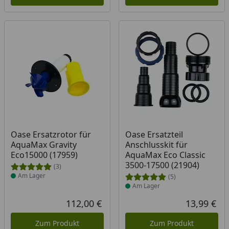
Produkt am Lager
Produkt am Lager
Oase Ersatzrotor für
Oase Ersatzteil
AquaMax Gravity
Anschlusskit für
Eco15000 (17959)
AquaMax Eco Classic
3500-17500 (21904)
(3)
Am Lager
(5)
Am Lager
112,00 €
13,99 €
Aktueller Preis
Akt
Zum Produkt
Zum Produkt