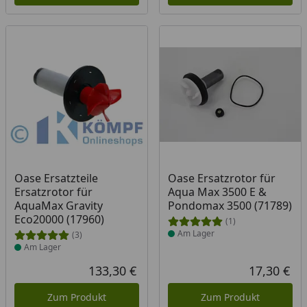
Produkt am Lager
Produkt am Lager
Oase Ersatzteile
Oase Ersatzrotor für
Ersatzrotor für
Aqua Max 3500 E &
AquaMax Gravity
Pondomax 3500 (71789)
Eco20000 (17960)
(1)
Am Lager
(3)
Am Lager
133,30 €
17,30 €
Aktueller Preis
Akt
Zum Produkt
Zum Produkt