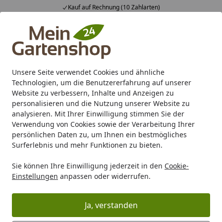
Fachberatung & individuelle Angebote
Alle Produkte
Mein Konto
Wunschl
Ein
4,83
/ 5
Suchen
Unsere Seite verwendet Cookies und ähnliche
Technologien, um die Benutzererfahrung auf unserer
Karibu Pools inkl. gratis Sandfilteranlage & Pool-
Website zu verbessern, Inhalte und Anzeigen zu
Starterset (Gesamtwert bis 468,99€)
personalisieren und die Nutzung unserer Website zu
analysieren. Mit Ihrer Einwilligung stimmen Sie der
Verwendung von Cookies sowie der Verarbeitung Ihrer
Marken
Oase Living Water
Oase Ersatzteile
Oase Ersa
persönlichen Daten zu, um Ihnen ein bestmögliches
Startseite
Surferlebnis und mehr Funktionen zu bieten.
Oase Ersatzteile für Teichpumpen
Sie können Ihre Einwilligung jederzeit in den
Cookie-
Einstellungen
anpassen oder widerrufen.
Ihre Artikelübersicht
Ja, verstanden
Kategorien