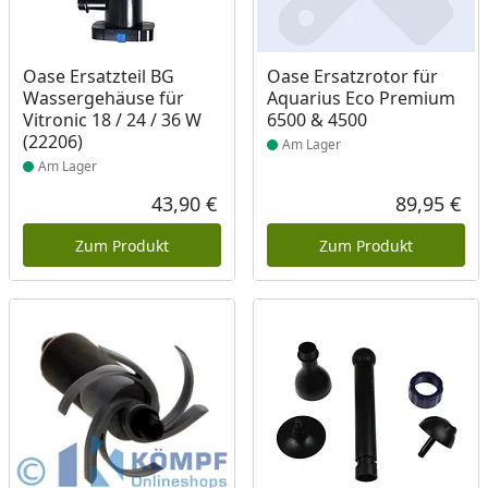
Produkt am Lager
Produkt am Lager
Oase Ersatzteil BG
Oase Ersatzrotor für
Wassergehäuse für
Aquarius Eco Premium
Vitronic 18 / 24 / 36 W
6500 & 4500
(22206)
Am Lager
Am Lager
43,90 €
89,95 €
Aktueller Preis
Akt
Zum Produkt
Zum Produkt