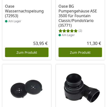
Produkt am Lager
Produkt am Lager
Oase
Oase BG
Wassernachspeisung
Pumpengehäuse ASE
(72953)
3500 für Fountain
Classic/PondoVario
Am Lager
(35771)
(2)
Am Lager
53,95 €
11,30 €
Aktueller Preis
Akt
Zum Produkt
Zum Produkt