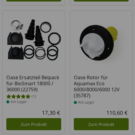
Produkt am Lager
Produkt am Lager
Oase Ersatzteil Beipack
Oase Rotor für
für BioSmart 18000 /
Aquamax Eco
36000 (22759)
6000/8000/6000 12V
(35787)
(1)
Am Lager
Am Lager
17,30 €
110,60 €
Aktueller Preis
Akt
Zum Produkt
Zum Produkt