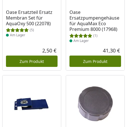
Produkt am Lager
Produkt am Lager
Oase Ersatzteil Ersatz
Oase
Membran Set für
Ersatzpumpengehäuse
AquaOxy 500 (22078)
für AquaMax Eco
Premium 8000 (17968)
(5)
Am Lager
(1)
Am Lager
2,50 €
41,30 €
Aktueller Preis
Akt
Zum Produkt
Zum Produkt