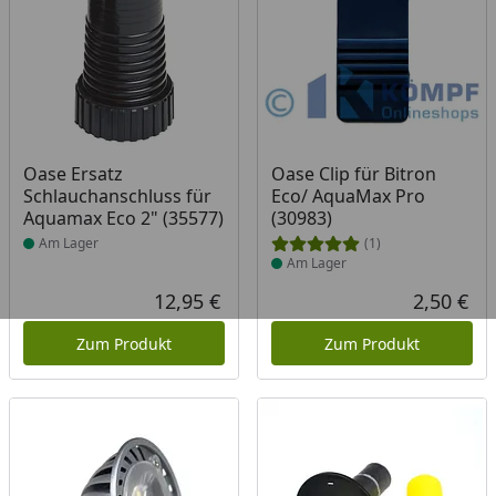
Produkt am Lager
Produkt am Lager
Oase Ersatz
Oase Clip für Bitron
Schlauchanschluss für
Eco/ AquaMax Pro
Aquamax Eco 2" (35577)
(30983)
Am Lager
(1)
Am Lager
12,95 €
2,50 €
Aktueller Preis
Akt
Zum Produkt
Zum Produkt