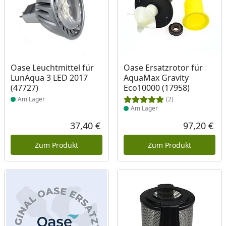
Produkt am Lager
Produkt am Lager
Oase Leuchtmittel für
Oase Ersatzrotor für
LunAqua 3 LED 2017
AquaMax Gravity
(47727)
Eco10000 (17958)
Am Lager
(2)
Am Lager
37,40 €
97,20 €
Aktueller Preis
Akt
Zum Produkt
Zum Produkt