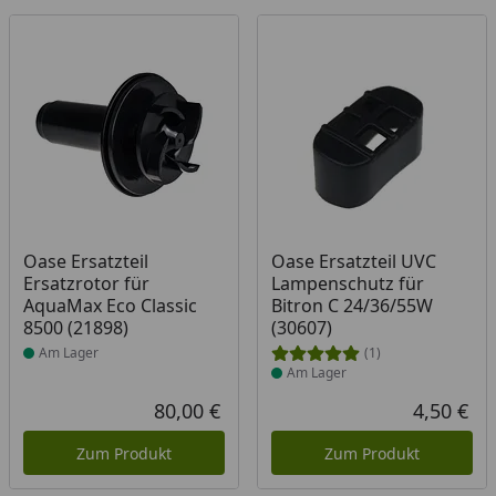
Produkt am Lager
Produkt am Lager
Oase Ersatzteil
Oase Ersatzteil UVC
Ersatzrotor für
Lampenschutz für
AquaMax Eco Classic
Bitron C 24/36/55W
8500 (21898)
(30607)
Am Lager
(1)
Am Lager
80,00 €
4,50 €
Aktueller Preis
Akt
Zum Produkt
Zum Produkt