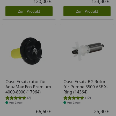
120,00 €
133,30 €
Aktueller Preis
Akt
Zum Produkt
Zum Produkt
Produkt am Lager
Produkt am Lager
Oase Ersatzrotor für
Oase Ersatz BG Rotor
AquaMax Eco Premium
für Pumpe 3500 ASE X-
4000-8000 (17964)
Ring (14364)
(2)
(12)
Am Lager
Am Lager
66,60 €
25,30 €
Aktueller Preis
Akt