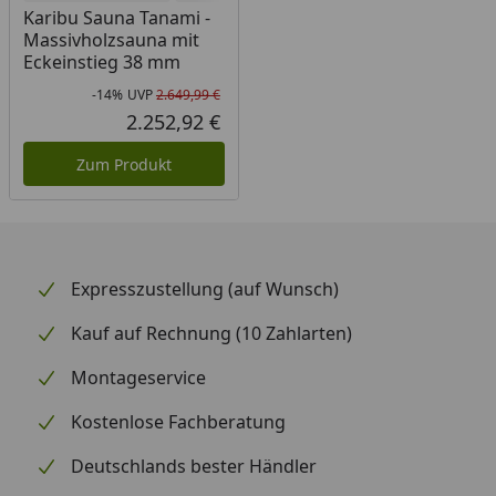
Karibu Sauna Tanami -
Massivholzsauna mit
Eckeinstieg 38 mm
-14%
UVP
2.649,99 €
Rabatt in Prozent
Ursprünglicher Preis
2.252,92 €
Aktueller Preis
Zum Produkt
Expresszustellung (auf Wunsch)
Kauf auf Rechnung (10 Zahlarten)
Montageservice
Kostenlose Fachberatung
Deutschlands bester Händler