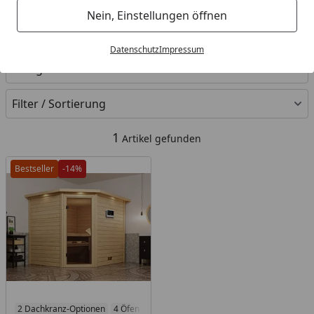
Nein, Einstellungen öffnen
Ihre Artikelübersicht
Datenschutz
Impressum
Kategorien
Filter / Sortierung
1
Artikel gefunden
Bestseller
-14%
2 Dachkranz-Optionen
4 Öfen