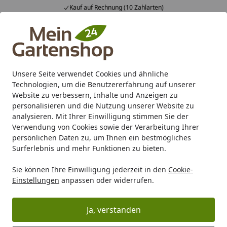
Kauf auf Rechnung (10 Zahlarten)
Alle Produkte
Mein Konto
Wunschl
Ein
4,83
/ 5
Suchen
Unsere Seite verwendet Cookies und ähnliche
Technologien, um die Benutzererfahrung auf unserer
Karibu Pools inkl. gratis Sandfilteranlage & Pool-
Website zu verbessern, Inhalte und Anzeigen zu
Starterset (Gesamtwert bis 468,99€)
personalisieren und die Nutzung unserer Website zu
analysieren. Mit Ihrer Einwilligung stimmen Sie der
Verwendung von Cookies sowie der Verarbeitung Ihrer
Marken
Karibu
Karibu Tanami
persönlichen Daten zu, um Ihnen ein bestmögliches
Startseite
Surferlebnis und mehr Funktionen zu bieten.
Karibu Tanami
Sie können Ihre Einwilligung jederzeit in den
Cookie-
Erholsame Karibu Sauna Tanami in unterschiedlichen
Einstellungen
anpassen oder widerrufen.
Ausführungen hier bei mein-gartenshop24 sicher online
bestellen. Auf Wunsch mit praktischer Komplett-
Ja, verstanden
Montage der Sauna.