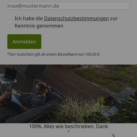
Keine Eingabe erforderlich
Eingabe erforderlich
E-Mail *
Ich habe die
Datenschutzbestimmungen
zur
Kenntnis genommen
Anmelden
*Der Gutschein gilt ab einem Bestellwert von 100,00 €
Trusted Shops
4,83
/ 5
„Super schnell gelifert. Ware passt
100%. Alles wie beschrieben. Dank
“