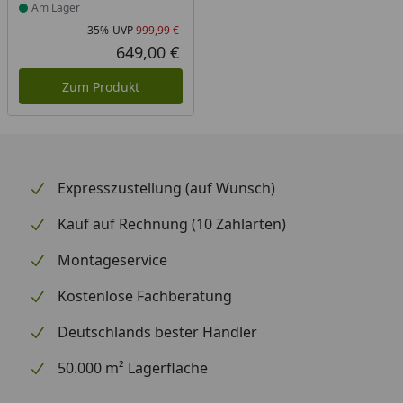
Am Lager
-35%
UVP
999,99 €
Rabatt in Prozent
Ursprünglicher Preis
649,00 €
Aktueller Preis
Zum Produkt
Expresszustellung (auf Wunsch)
Kauf auf Rechnung (10 Zahlarten)
Montageservice
Kostenlose Fachberatung
Deutschlands bester Händler
50.000 m² Lagerfläche