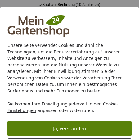
Kauf auf Rechnung (10 Zahlarten)
Alle Produkte
Mein Konto
Wunschl
Ein
4,83
/ 5
Suchen
Unsere Seite verwendet Cookies und ähnliche
Technologien, um die Benutzererfahrung auf unserer
Karibu Pools inkl. gratis Sandfilteranlage & Pool-
Website zu verbessern, Inhalte und Anzeigen zu
Starterset (Gesamtwert bis 468,99€)
personalisieren und die Nutzung unserer Website zu
analysieren. Mit Ihrer Einwilligung stimmen Sie der
Verwendung von Cookies sowie der Verarbeitung Ihrer
Marken
Karibu
Karibu Gartenhäuser
Karibu Fahrrad
persönlichen Daten zu, um Ihnen ein bestmögliches
Startseite
Surferlebnis und mehr Funktionen zu bieten.
Karibu Fahrradschuppen
Sie können Ihre Einwilligung jederzeit in den
Cookie-
Einstellungen
anpassen oder widerrufen.
Ihre Artikelübersicht
Ja, verstanden
Kategorien