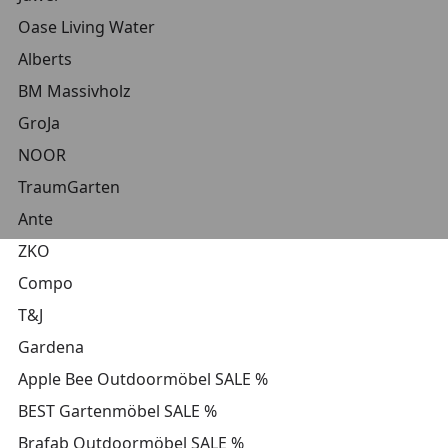
Oase Living Water
Alberts
BM Massivholz
GroJa
NOOR
TraumGarten
Ante
ZKO
Compo
T&J
Gardena
Apple Bee Outdoormöbel SALE %
BEST Gartenmöbel SALE %
Brafab Outdoormöbel SALE %