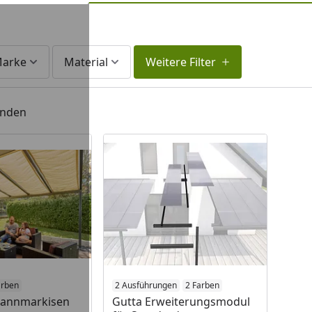
arke
Material
Weitere Filter
unden
arben
2 Ausführungen
2 Farben
spannmarkisen
Gutta Erweiterungsmodul