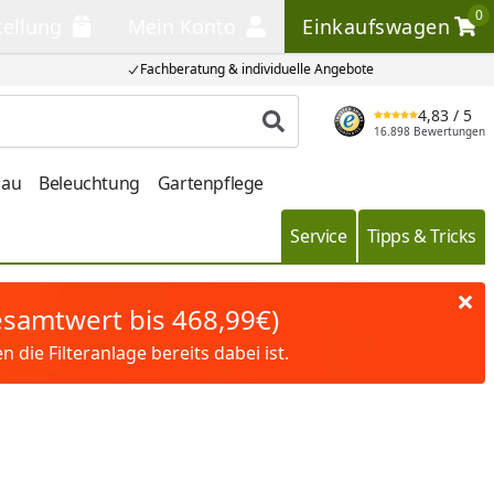
0
tellung
Mein Konto
Einkaufswagen
llung
Mein Konto
Einkaufswagen
Fachberatung & individuelle Angebote
4,83
/ 5
Produkt suchen
16.898 Bewertungen
bau
Beleuchtung
Gartenpflege
Service
Tipps & Tricks
Gesamtwert bis 468,99€)
die Filteranlage bereits dabei ist.