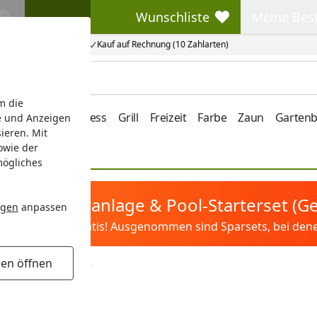
Wunschliste
Meine Bes
Wunschliste
Meine Beste
Kauf auf Rechnung (10 Zahlarten)
m die
e/Vordach
Wellness
Grill
Freizeit
Farbe
Zaun
Garten
e und Anzeigen
ieren. Mit
owie der
mögliches
tis Sandfilteranlage & Pool-Starterset (
ngen
anpassen
ilter&Pflege gratis! Ausgenommen sind Sparsets, bei denen 
gen öffnen
ür Terrassendächer
dächer