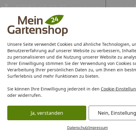
Hotline
07051 / 9 22 22
Kontakt
Mo-Fr. 8-16 Uhr
Kontakt
Eigene Montage-Teams
Unsere Seite verwendet Cookies und ähnliche Technologien, u
Gartenhaus
Gerätehaus
Gewächshaus
Carport/Garag
Benutzererfahrung auf unserer Website zu verbessern, Inhalt
zu personalisieren und die Nutzung unserer Website zu analys
Ihrer Einwilligung stimmen Sie der Verwendung von Cookies s
Marken
Sale %
Verarbeitung Ihrer persönlichen Daten zu, um Ihnen ein best
Surferlebnis und mehr Funktionen zu bieten.
Karibu Pools inkl. gra
Sie können Ihre Einwilligung jederzeit in den
Cookie-Einstellu
oder widerrufen.
Dein Traumpool im Sorglos-Paket: F
Ja, verstanden
Nein, Einstellun
Marken
Gutta
Gutta Terrassendächer
Gutta Zubehör f
Startseite
Gutta Zubehör für Terrassen
Datenschutz
Impressum