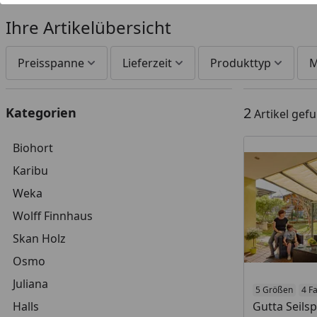
Ihre Artikelübersicht
Preisspanne
Lieferzeit
Produkttyp
M
2
Kategorien
Artikel gef
Biohort
Karibu
Weka
Wolff Finnhaus
Skan Holz
Osmo
Juliana
5 Größen
4 F
Halls
Gutta Seil