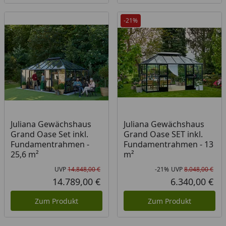
-21%
Juliana Gewächshaus
Juliana Gewächshaus
Grand Oase Set inkl.
Grand Oase SET inkl.
Fundamentrahmen -
Fundamentrahmen - 13
25,6 m²
m²
UVP
14.848,00 €
-21%
UVP
8.048,00 €
Ursprünglicher Preis
Rab
Urs
14.789,00 €
6.340,00 €
Aktueller Preis
Akt
Zum Produkt
Zum Produkt