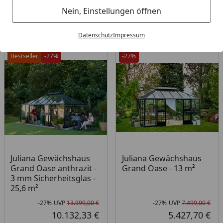
Filter / Sortierung
Nein, Einstellungen öffnen
8
Artikel gefunden
Datenschutz
Impressum
Bestseller
-27%
-27%
Juliana Gewächshaus
Juliana Gewächshaus
Grand Oase anthrazit -
Grand Oase - 13 m²
3 mm Sicherheitsglas -
25,6 m²
-27%
UVP
13.999,00 €
-27%
UVP
7.499,00 €
Rabatt in Prozent
Ursprünglicher Preis
Rab
Urs
10.132,33 €
5.427,70 €
Aktueller Preis
Akt