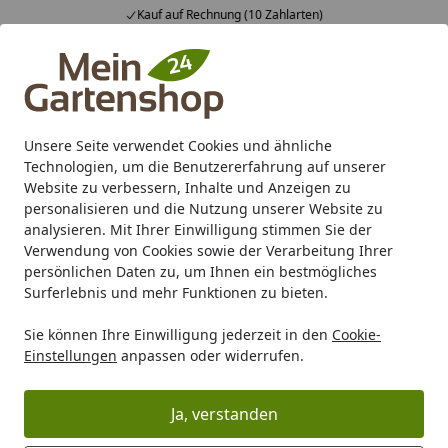
Kauf auf Rechnung (10 Zahlarten)
Alle Produkte
Mein Konto
Wunschl
Ein
4,83
/ 5
Suchen
Unsere Seite verwendet Cookies und ähnliche
Technologien, um die Benutzererfahrung auf unserer
Karibu Pools inkl. gratis Sandfilteranlage & Pool-
Website zu verbessern, Inhalte und Anzeigen zu
Starterset (Gesamtwert bis 468,99€)
personalisieren und die Nutzung unserer Website zu
analysieren. Mit Ihrer Einwilligung stimmen Sie der
Verwendung von Cookies sowie der Verarbeitung Ihrer
Marken
Juliana
Juliana Grand Oase
persönlichen Daten zu, um Ihnen ein bestmögliches
Startseite
Surferlebnis und mehr Funktionen zu bieten.
Juliana Grand Oase
Sie können Ihre Einwilligung jederzeit in den
Cookie-
Einstellungen
anpassen oder widerrufen.
Ihre Artikelübersicht
Ja, verstanden
Kategorien