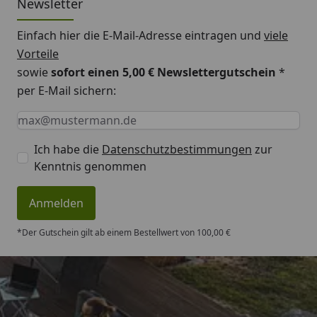
Newsletter
Einfach hier die E-Mail-Adresse eintragen und
viele
Vorteile
sowie
sofort einen 5,00 € Newslettergutschein
*
per E-Mail sichern:
Keine Eingabe erforderlich
Eingabe erforderlich
E-Mail *
Ich habe die
Datenschutzbestimmungen
zur
Kenntnis genommen
Anmelden
*Der Gutschein gilt ab einem Bestellwert von 100,00 €
Trusted Shops