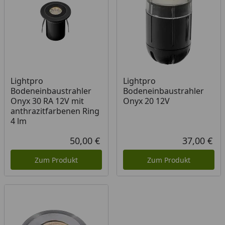
Lightpro
Lightpro
Bodeneinbaustrahler
Bodeneinbaustrahler
Onyx 30 RA 12V mit
Onyx 20 12V
anthrazitfarbenen Ring
4 lm
50,00 €
37,00 €
Aktueller Preis
Akt
Zum Produkt
Zum Produkt