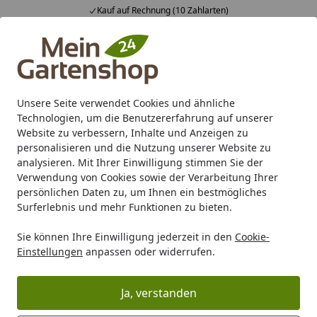
Kauf auf Rechnung (10 Zahlarten)
Alle Produkte
Mein Konto
Wunschl
Ein
4,83
/ 5
Suchen
Unsere Seite verwendet Cookies und ähnliche
Technologien, um die Benutzererfahrung auf unserer
Karibu Pools inkl. gratis Sandfilteranlage & Pool-
Website zu verbessern, Inhalte und Anzeigen zu
Starterset (Gesamtwert bis 468,99€)
personalisieren und die Nutzung unserer Website zu
analysieren. Mit Ihrer Einwilligung stimmen Sie der
Verwendung von Cookies sowie der Verarbeitung Ihrer
Marken
Lightpro
Lightpro Bodeneinbauleuchten
persönlichen Daten zu, um Ihnen ein bestmögliches
Startseite
Surferlebnis und mehr Funktionen zu bieten.
Lightpro Bodeneinbauleuchten
Sie können Ihre Einwilligung jederzeit in den
Cookie-
Einstellungen
anpassen oder widerrufen.
Ihre Artikelübersicht
Ja, verstanden
Kategorien