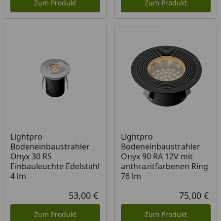
Zum Produkt
Zum Produkt
Lightpro
Lightpro
Bodeneinbaustrahler
Bodeneinbaustrahler
Onyx 30 RS
Onyx 90 RA 12V mit
Einbauleuchte Edelstahl
anthrazitfarbenen Ring
4 lm
76 lm
53,00 €
75,00 €
Aktueller Preis
Akt
Zum Produkt
Zum Produkt