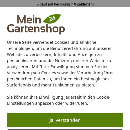
Fachberatung & individuelle Angebote
Alle Produkte
Mein Konto
Wunschl
Ein
4,83
/ 5
Suchen
Unsere Seite verwendet Cookies und ähnliche
Technologien, um die Benutzererfahrung auf unserer
Karibu Pools inkl. gratis Sandfilteranlage & Pool-
Website zu verbessern, Inhalte und Anzeigen zu
Starterset (Gesamtwert bis 468,99€)
personalisieren und die Nutzung unserer Website zu
analysieren. Mit Ihrer Einwilligung stimmen Sie der
Verwendung von Cookies sowie der Verarbeitung Ihrer
Marken
Skan Holz
Skan Holz Carports
persönlichen Daten zu, um Ihnen ein bestmögliches
Startseite
Surferlebnis und mehr Funktionen zu bieten.
Skan Holz Carports
Sie können Ihre Einwilligung jederzeit in den
Cookie-
Einstellungen
anpassen oder widerrufen.
Ihre Artikelübersicht
Ja, verstanden
Kategorien