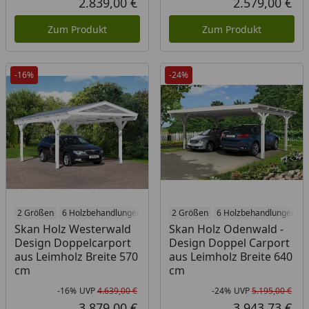
2.839,00 €
2.579,00 €
Aktueller Preis
Akt
Zum Produkt
Zum Produkt
-16%
-24%
2 Größen
6 Holzbehandlungen
2 Größen
6 Holzbehandlungen
Skan Holz Westerwald
Skan Holz Odenwald -
Design Doppelcarport
Design Doppel Carport
aus Leimholz Breite 570
aus Leimholz Breite 640
cm
cm
-16%
UVP
4.639,00 €
-24%
UVP
5.195,00 €
Rabatt in Prozent
Ursprünglicher Preis
Rab
Urs
3.879,00 €
3.943,73 €