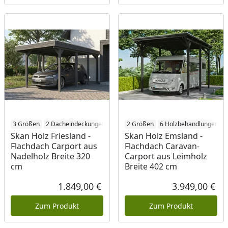
3 Größen
2 Dacheindeckungen
4 Holzbehandlungen
2 Größen
6 Holzbehandlungen
Skan Holz Friesland -
Skan Holz Emsland -
Flachdach Carport aus
Flachdach Caravan-
Nadelholz Breite 320
Carport aus Leimholz
cm
Breite 402 cm
1.849,00 €
3.949,00 €
Aktueller Preis
Akt
Zum Produkt
Zum Produkt