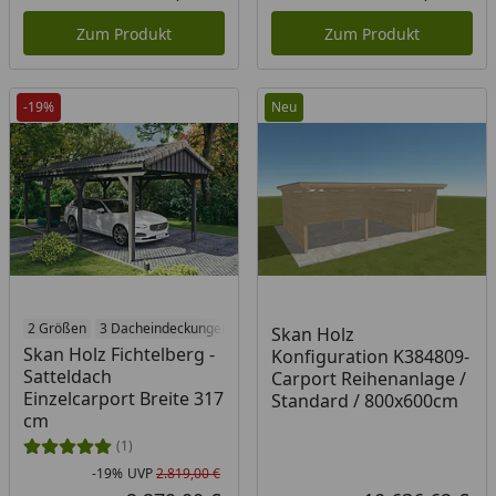
Aktueller Preis
Akt
Zum Produkt
Zum Produkt
-19%
Neu
2 Größen
3 Dacheindeckungen
6 Holzbehandlungen
Skan Holz
Skan Holz Fichtelberg -
Konfiguration K384809-
Satteldach
Carport Reihenanlage /
Einzelcarport Breite 317
Standard / 800x600cm
cm
(1)
-19%
UVP
2.819,00 €
Rabatt in Prozent
Ursprünglicher Preis