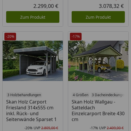
Rabatt in Prozent
Ursprünglicher Preis
Rab
Urs
2.299,00 €
3.078,32 €
Aktueller Preis
Akt
Zum Produkt
Zum Produkt
-20%
-17%
3 Holzbehandlungen
4 Größen
3 Dacheindeckungen
Skan Holz Carport
Skan Holz Wallgau -
Friesland 314x555 cm
Satteldach
inkl. Rück- und
Einzelcarport Breite 430
Seitenwände Sparset 1
cm
-20%
UVP
2.805,00 €
-17%
UVP
2.409,00 €