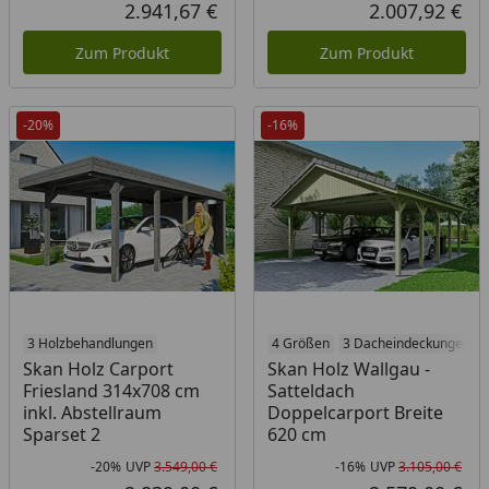
Rabatt in Prozent
Ursprünglicher Preis
Rab
Urs
2.941,67 €
2.007,92 €
Aktueller Preis
Akt
Zum Produkt
Zum Produkt
-20%
-16%
3 Holzbehandlungen
4 Größen
3 Dacheindeckungen
Skan Holz Carport
Skan Holz Wallgau -
Friesland 314x708 cm
Satteldach
inkl. Abstellraum
Doppelcarport Breite
Sparset 2
620 cm
-20%
UVP
3.549,00 €
-16%
UVP
3.105,00 €
Rabatt in Prozent
Ursprünglicher Preis
Rab
Urs