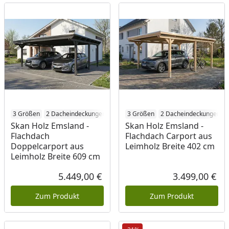
3 Größen
2 Dacheindeckungen
6 Holzbehandlungen
3 Größen
2 Dacheindeckungen
Skan Holz Emsland -
Skan Holz Emsland -
Flachdach
Flachdach Carport aus
Doppelcarport aus
Leimholz Breite 402 cm
Leimholz Breite 609 cm
5.449,00 €
3.499,00 €
Aktueller Preis
Akt
Zum Produkt
Zum Produkt