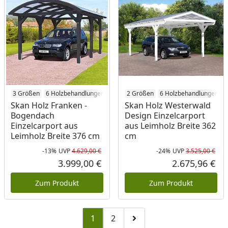
3 Größen
6 Holzbehandlungen
2 Größen
6 Holzbehandlungen
Skan Holz Franken -
Skan Holz Westerwald
Bogendach
Design Einzelcarport
Einzelcarport aus
aus Leimholz Breite 362
Leimholz Breite 376 cm
cm
-13%
UVP
4.629,00 €
-24%
UVP
3.525,00 €
Rabatt in Prozent
Ursprünglicher Preis
Rab
Urs
3.999,00 €
2.675,96 €
Aktueller Preis
Akt
Zum Produkt
Zum Produkt
1
2
Zu Seite 2
Zur nächsten Seite