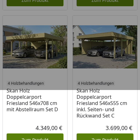
Zum Produkt
Zum Produkt
4 Holzbehandlungen
4 Holzbehandlungen
Skan Holz
Skan Holz
Doppelcarport
Doppelcarport
Friesland 546x708 cm
Friesland 546x555 cm
mit Abstellraum Set D
inkl. Seiten- und
Rückwand Set C
4.349,00 €
3.699,00 €
Aktueller Preis
Akt
Zum Produkt
Zum Produkt