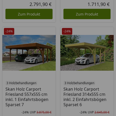
Rabatt in Prozent
Ursprünglicher Preis
Rab
Urs
2.791,90 €
1.711,90 €
Aktueller Preis
Akt
Zum Produkt
Zum Produkt
-24%
-24%
3 Holzbehandlungen
3 Holzbehandlungen
Skan Holz Carport
Skan Holz Carport
Friesland 557x555 cm
Friesland 314x555 cm
inkl. 1 Einfahrtsbogen
inkl. 2 Einfahrtsbögen
Sparset 7
Sparset 6
-24%
UVP
3.875,00 €
-24%
UVP
2.645,00 €