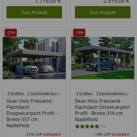
1.779,00 €
2.979,00 €
Aktueller Preis
Akt
Zum Produkt
Zum Produkt
-21%
-19%
3 Größen
2 Dacheindeckungen
3 Holzbehandlungen
3 Größen
2 Dacheindeckungen
Skan Holz Friesland -
Skan Holz Friesland -
Flachdach
Flachdach Einzelcarport
Doppelcarport Profil -
Profil - Breite 314 cm
Breite 557 cm
Nadelholz
Nadelholz
(1)
-21%
UVP
3.555,00 €
-19%
UVP
2.129,00 €