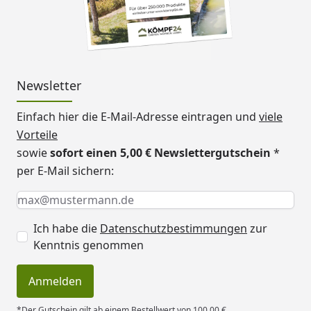
Newsletter
Einfach hier die E-Mail-Adresse eintragen und
viele
Vorteile
sowie
sofort einen 5,00 € Newslettergutschein
*
per E-Mail sichern:
Keine Eingabe erforderlich
Eingabe erforderlich
E-Mail *
Ich habe die
Datenschutzbestimmungen
zur
Kenntnis genommen
Anmelden
*Der Gutschein gilt ab einem Bestellwert von 100,00 €