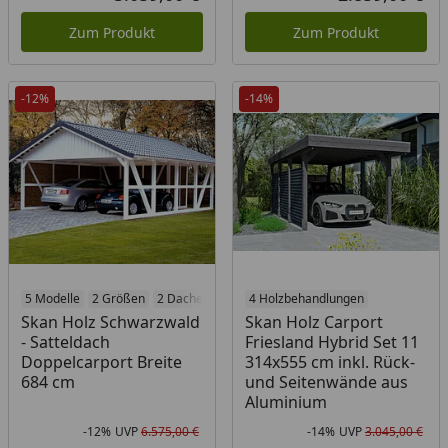
Aktueller Preis
Akt
Zum Produkt
Zum Produkt
-12%
-14%
5 Modelle
2 Größen
2 Dacheindeckungen
4 Holzbehandlungen
5 Holzbehandlungen
Skan Holz Schwarzwald
Skan Holz Carport
- Satteldach
Friesland Hybrid Set 11
Doppelcarport Breite
314x555 cm inkl. Rück-
684 cm
und Seitenwände aus
Aluminium
-12%
UVP
6.575,00 €
-14%
UVP
3.045,00 €
Rabatt in Prozent
Ursprünglicher Preis
Rab
Urs