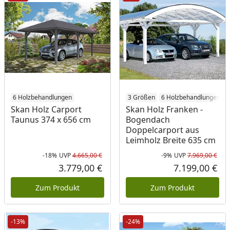
6 Holzbehandlungen
3 Größen
6 Holzbehandlungen
Skan Holz Carport
Skan Holz Franken -
Taunus 374 x 656 cm
Bogendach
Doppelcarport aus
Leimholz Breite 635 cm
-18%
UVP
4.665,00 €
-9%
UVP
7.969,00 €
Rabatt in Prozent
Ursprünglicher Preis
Rab
Urs
3.779,00 €
7.199,00 €
Aktueller Preis
Akt
Zum Produkt
Zum Produkt
-13%
-24%