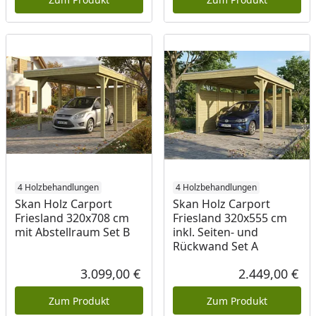
4 Holzbehandlungen
4 Holzbehandlungen
Skan Holz Carport
Skan Holz Carport
Friesland 320x708 cm
Friesland 320x555 cm
mit Abstellraum Set B
inkl. Seiten- und
Rückwand Set A
3.099,00 €
2.449,00 €
Aktueller Preis
Akt
Zum Produkt
Zum Produkt