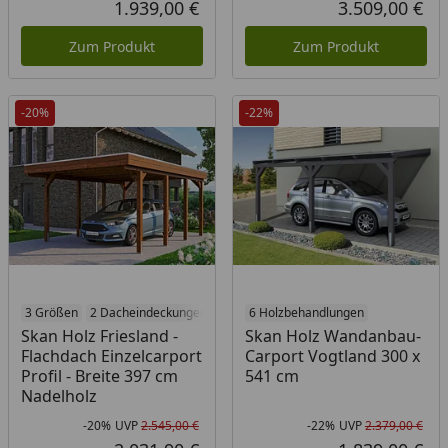
1.939,00 €
3.509,00 €
Aktueller Preis
Akt
Zum Produkt
Zum Produkt
-20%
-22%
3 Größen
2 Dacheindeckungen
3 Holzbehandlungen
6 Holzbehandlungen
Skan Holz Friesland -
Skan Holz Wandanbau-
Flachdach Einzelcarport
Carport Vogtland 300 x
Profil - Breite 397 cm
541 cm
Nadelholz
-20%
UVP
2.545,00 €
-22%
UVP
2.379,00 €
Rabatt in Prozent
Ursprünglicher Preis
Rab
Urs