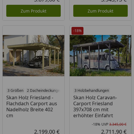
Aktueller Preis
Akt
Zum Produkt
Zum Produkt
-18%
3 Größen
2 Dacheindeckungen
4 Holzbehandlungen
3 Holzbehandlungen
Skan Holz Friesland -
Skan Holz Caravan-
Flachdach Carport aus
Carport Friesland
Nadelholz Breite 402
397x708 cm mit
cm
erhöhter Einfahrt
-18%
UVP
3.345,00 €
Rab
Urs
2.199,00 €
2.711,90 €