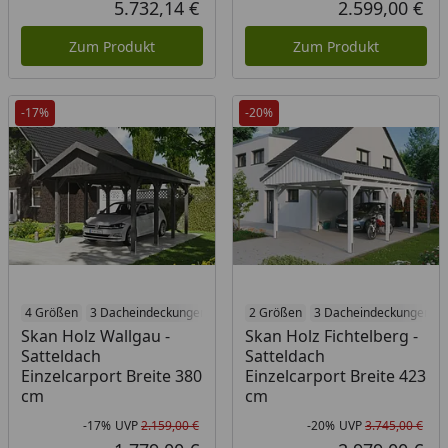
5.732,14 €
2.599,00 €
Aktueller Preis
Akt
Zum Produkt
Zum Produkt
-17%
-20%
4 Größen
3 Dacheindeckungen
3 Holzbehandlungen
2 Größen
3 Dacheindeckungen
Skan Holz Wallgau -
Skan Holz Fichtelberg -
Satteldach
Satteldach
Einzelcarport Breite 380
Einzelcarport Breite 423
cm
cm
-17%
UVP
2.159,00 €
-20%
UVP
3.745,00 €
Rabatt in Prozent
Ursprünglicher Preis
Rab
Urs