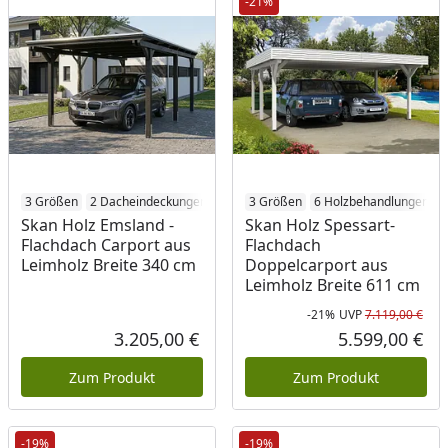
-21%
3 Größen
2 Dacheindeckungen
6 Holzbehandlungen
3 Größen
6 Holzbehandlungen
Skan Holz Emsland -
Skan Holz Spessart-
Flachdach Carport aus
Flachdach
Leimholz Breite 340 cm
Doppelcarport aus
Leimholz Breite 611 cm
-21%
UVP
7.119,00 €
Rab
Urs
3.205,00 €
5.599,00 €
Aktueller Preis
Akt
Zum Produkt
Zum Produkt
-19%
-19%