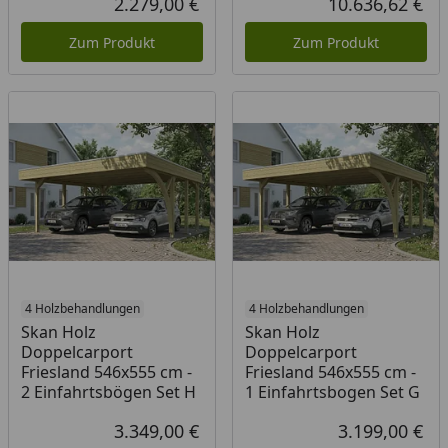
2.279,00 €
10.636,62 €
Aktueller Preis
Akt
Zum Produkt
Zum Produkt
4 Holzbehandlungen
4 Holzbehandlungen
Skan Holz
Skan Holz
Doppelcarport
Doppelcarport
Friesland 546x555 cm -
Friesland 546x555 cm -
2 Einfahrtsbögen Set H
1 Einfahrtsbogen Set G
3.349,00 €
3.199,00 €
Aktueller Preis
Akt