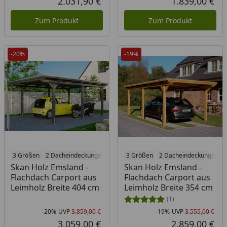
2.031,90 €
1.839,00 €
Aktueller Preis
Akt
Zum Produkt
Zum Produkt
-20%
-19%
3 Größen
2 Dacheindeckungen
6 Holzbehandlungen
3 Größen
2 Dacheindeckungen
Skan Holz Emsland -
Skan Holz Emsland -
Flachdach Carport aus
Flachdach Carport aus
Leimholz Breite 404 cm
Leimholz Breite 354 cm
(1)
-20%
UVP
3.859,00 €
-19%
UVP
3.555,00 €
Rabatt in Prozent
Ursprünglicher Preis
Rab
Urs
3.059,00 €
2.859,00 €