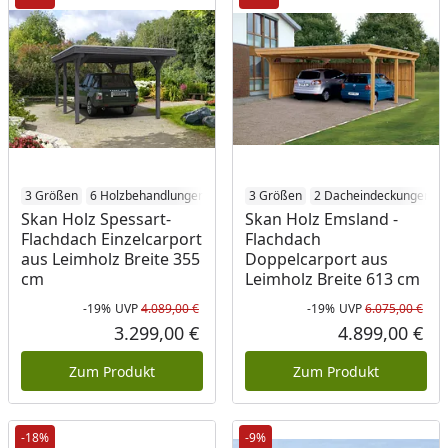
3 Größen
6 Holzbehandlungen
3 Größen
2 Dacheindeckungen
Skan Holz Spessart-
Skan Holz Emsland -
Flachdach Einzelcarport
Flachdach
aus Leimholz Breite 355
Doppelcarport aus
cm
Leimholz Breite 613 cm
-19%
UVP
4.089,00 €
-19%
UVP
6.075,00 €
Rabatt in Prozent
Ursprünglicher Preis
Rab
Urs
3.299,00 €
4.899,00 €
Aktueller Preis
Akt
Zum Produkt
Zum Produkt
-18%
-9%