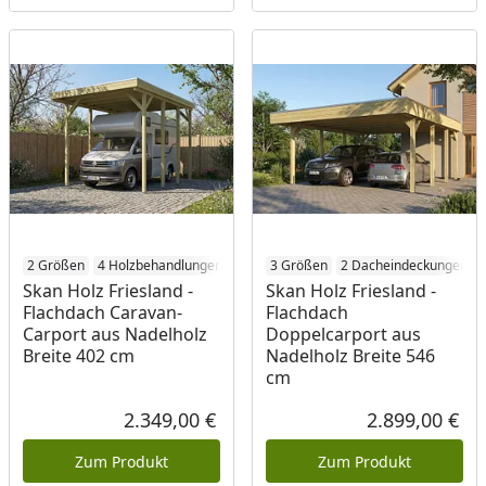
2 Größen
4 Holzbehandlungen
3 Größen
2 Dacheindeckungen
Skan Holz Friesland -
Skan Holz Friesland -
Flachdach Caravan-
Flachdach
Carport aus Nadelholz
Doppelcarport aus
Breite 402 cm
Nadelholz Breite 546
cm
2.349,00 €
2.899,00 €
Aktueller Preis
Akt
Zum Produkt
Zum Produkt