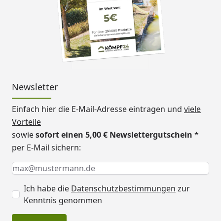
Im Lieferumfang
H-Pfostenanker zum
enthalten
Einbetonieren,
Montagematerial,
Aufbauanleitung
Newsletter
Wasserablauf
nach hinten
Packmaße
siehe Datenblätter
Einfach hier die E-Mail-Adresse eintragen und
viele
Vorteile
sowie
sofort einen 5,00 € Newslettergutschein
*
per E-Mail sichern:
Keine Eingabe erforderlich
Eingabe erforderlich
E-Mail *
Skan Holz - Satteldach Grunewald Carport 321
Ich habe die
Datenschutzbestimmungen
zur
x 554 cm Alu Technische Daten
Kenntnis genommen
Skan Holz - Satteldach Grunewald Carport 321
x 554 cm Epdm Technische Daten