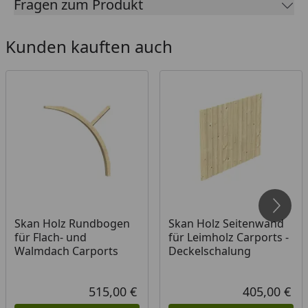
Fragen zum Produkt
Weiß
Schiefergrau
Kunden kauften auch
Anthrazit
Eisenteile
verzinkt
Pfosten
12 x 12 x 220 cm
Dacheindeckung
Aluminium Dachplatten mit
Trapezprofil, farbbeschichtet
(Oberseite
anthrazit/Unterseite
lichtgrau)
Alternativ
Skan Holz Rundbogen
Skan Holz Seitenwand
für Flach- und
für Leimholz Carports -
19 mm Dachschalung aus
Walmdach Carports
Deckelschalung
Nut- und Federbrettern mit
EPDM Folie
515,00 €
405,00 €
Aktueller Preis
Akt