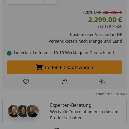
Produktmenge um eins verringern
Produktmenge manuell eingeben
Produktmenge um eins erhöhen
-20%
UVP
2.879,00 €
2.299,00 €
inkl. 19% MwSt.
Kostenfreier Versand in DE
Versandkosten nach Menge und Land
Lieferbar, Lieferzeit: 10-15 Werktage in Deutschland
In den Einkaufswagen
In den Einkaufswagen legen
Produkt zur Wunschliste hinzufügen
Teilen
Produkt Ver
Artikel-Nr.: 3640449
Experten-Beratung
Wertvolle Informationen zu diesem
Produkt erhalten.