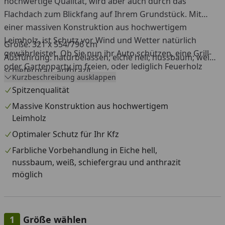
hochwertige Qualität, wird aber auch durch das
Flachdach zum Blickfang auf Ihrem Grundstück. Mit
einer massiven Konstruktion aus hochwertigem
Leimholz, ist Schutz vor Wind und Wetter natürlich
Größe: 321 x 554/796 cm
gewährleistet. Ob Sie nun ihr Auto schützen, eine Grill-
Ausführung: naturbelassen; eiche hell; nussbaum; weiß;
oder Gartenparty im freien, oder lediglich Feuerholz
schiefergrau; anthrazit
Kurzbeschreibung ausklappen
unterbringen wollen, mit diesem Carport haben Sie es
Spitzenqualität
selbst in der Hand, denn der Skan Holz Grunewald
Carport bietet ihnen unglaubliche Flexibilität und
Massive Konstruktion aus hochwertigem
Leimholz
Vielseitigkeit.
Optimaler Schutz für Ihr Kfz
Farbliche Vorbehandlung in Eiche hell,
nussbaum, weiß, schiefergrau und anthrazit
möglich
Größe wählen