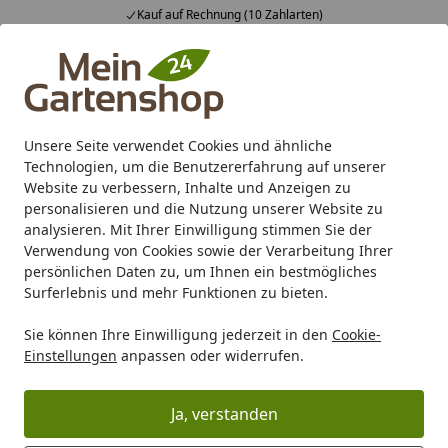
Kauf auf Rechnung (10 Zahlarten)
Alle Produkte
Mein Konto
Wunschl
Ein
4,83
/ 5
Suchen
Unsere Seite verwendet Cookies und ähnliche
Technologien, um die Benutzererfahrung auf unserer
Karibu Pools inkl. gratis Sandfilteranlage & Pool-
Website zu verbessern, Inhalte und Anzeigen zu
Starterset (Gesamtwert bis 468,99€)
personalisieren und die Nutzung unserer Website zu
analysieren. Mit Ihrer Einwilligung stimmen Sie der
Verwendung von Cookies sowie der Verarbeitung Ihrer
Carport/Garage/Vordach
Carport Holz
Einzelcarport Hol
persönlichen Daten zu, um Ihnen ein bestmögliches
Startseite
Surferlebnis und mehr Funktionen zu bieten.
Skan Holz Grunewald - Flachdach
Sie können Ihre Einwilligung jederzeit in den
Cookie-
Carport aus Leimholz Breite 321 cm
Einstellungen
anpassen oder widerrufen.
Ja, verstanden