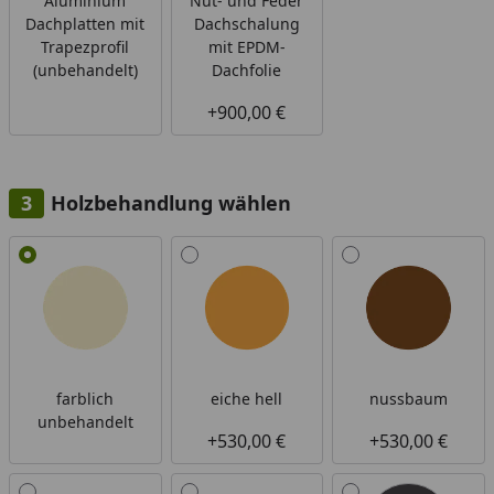
Aluminium
Nut- und Feder
Dachplatten mit
Dachschalung
Trapezprofil
mit EPDM-
(unbehandelt)
Dachfolie
+900,00 €
Holzbehandlung wählen
Alle anzeigen (6)
farblich
eiche hell
nussbaum
unbehandelt
+530,00 €
+530,00 €