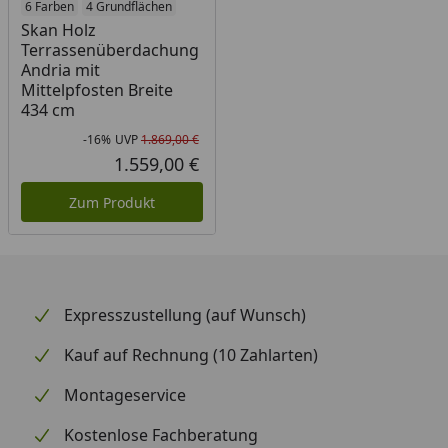
6 Farben
4 Grundflächen
Skan Holz
Terrassenüberdachung
Andria mit
Mittelpfosten Breite
434 cm
-16%
UVP
1.869,00 €
Rabatt in Prozent
Ursprünglicher Preis
1.559,00 €
Aktueller Preis
Zum Produkt
Expresszustellung (auf Wunsch)
Kauf auf Rechnung (10 Zahlarten)
Montageservice
Kostenlose Fachberatung