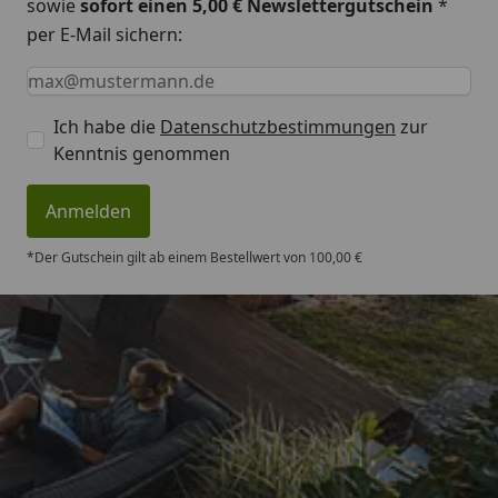
sowie
sofort einen 5,00 € Newslettergutschein
*
per E-Mail sichern:
Keine Eingabe erforderlich
Eingabe erforderlich
E-Mail *
Ich habe die
Datenschutzbestimmungen
zur
Kenntnis genommen
Anmelden
*Der Gutschein gilt ab einem Bestellwert von 100,00 €
Trusted Shops
4,83
/ 5
„Super schnell gelifert. Ware passt