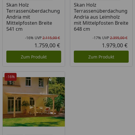
Skan Holz
Skan Holz
Terrassenüberdachung
Terrassenüberdachung
Andria mit
Andria aus Leimholz
Mittelpfosten Breite
mit Mittelpfosten Breite
541 cm
648 cm
-16%
UVP
2.115,00 €
-17%
UVP
2.395,00 €
Rabatt in Prozent
Ursprünglicher Preis
Rab
Urs
1.759,00 €
1.979,00 €
Aktueller Preis
Akt
Zum Produkt
Zum Produkt
-16%