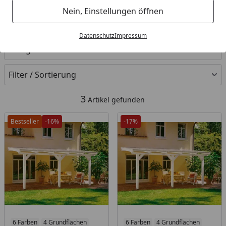
Nein, Einstellungen öffnen
Ihre Artikelübersicht
Datenschutz
Impressum
Kategorien
Filter / Sortierung
3
Artikel gefunden
Bestseller
-16%
-17%
6 Farben
4 Grundflächen
6 Farben
4 Grundflächen