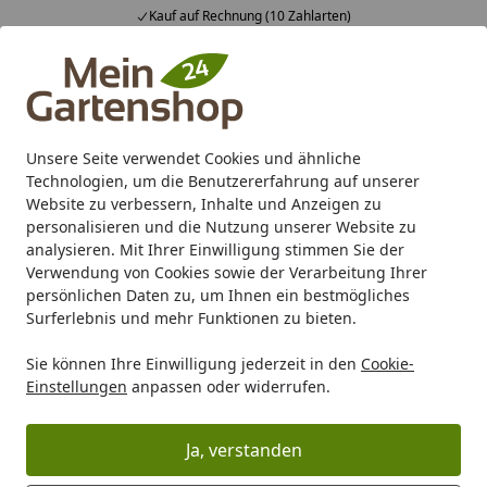
Kauf auf Rechnung (10 Zahlarten)
Alle Produkte
Mein Konto
Wunschl
Ein
4,83
/ 5
Suchen
Unsere Seite verwendet Cookies und ähnliche
Technologien, um die Benutzererfahrung auf unserer
Karibu Pools inkl. gratis Sandfilteranlage & Pool-
Website zu verbessern, Inhalte und Anzeigen zu
Starterset (Gesamtwert bis 468,99€)
personalisieren und die Nutzung unserer Website zu
analysieren. Mit Ihrer Einwilligung stimmen Sie der
Verwendung von Cookies sowie der Verarbeitung Ihrer
Marken
Skan Holz
Skan Holz Andria
persönlichen Daten zu, um Ihnen ein bestmögliches
Startseite
Surferlebnis und mehr Funktionen zu bieten.
Skan Holz Andria
Sie können Ihre Einwilligung jederzeit in den
Cookie-
Skan Holz Terrassenüberdachung Andria bei mein-
Einstellungen
anpassen oder widerrufen.
gartenshop24 sicher online kaufen und liefern lassen.
Die Terrassenüberdachung ist äußerst
Ja, verstanden
witterungsbeständig und stabil.