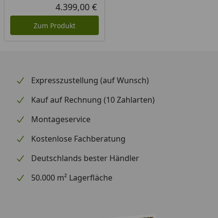
Rabatt in Prozent
Ursprünglicher Preis
4.399,00 €
Aktueller Preis
Zum Produkt
Expresszustellung (auf Wunsch)
Kauf auf Rechnung (10 Zahlarten)
Montageservice
Kostenlose Fachberatung
Deutschlands bester Händler
50.000 m² Lagerfläche