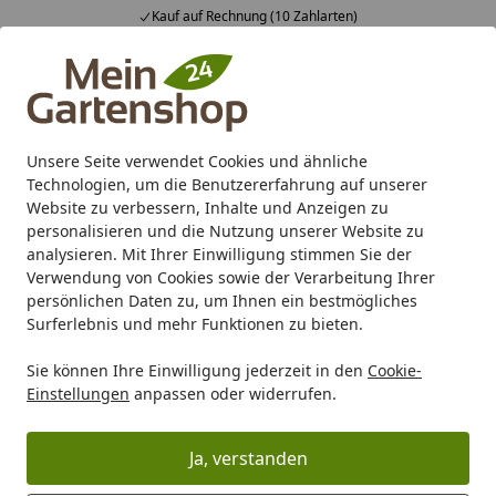
Kauf auf Rechnung (10 Zahlarten)
Alle Produkte
Mein Konto
Wunschl
Ein
4,83
/ 5
Suchen
Unsere Seite verwendet Cookies und ähnliche
Technologien, um die Benutzererfahrung auf unserer
Karibu Pools inkl. gratis Sandfilteranlage & Pool-
Website zu verbessern, Inhalte und Anzeigen zu
Starterset (Gesamtwert bis 468,99€)
personalisieren und die Nutzung unserer Website zu
analysieren. Mit Ihrer Einwilligung stimmen Sie der
Verwendung von Cookies sowie der Verarbeitung Ihrer
Marken
Skan Holz
Skan Holz Fichtelberg
persönlichen Daten zu, um Ihnen ein bestmögliches
Startseite
Surferlebnis und mehr Funktionen zu bieten.
Skan Holz Fichtelberg
Sie können Ihre Einwilligung jederzeit in den
Cookie-
Einstellungen
anpassen oder widerrufen.
Ihre Artikelübersicht
Ja, verstanden
Kategorien