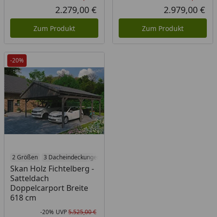
Rabatt in Prozent
Ursprünglicher Preis
Rab
Urs
2.279,00 €
2.979,00 €
Aktueller Preis
Akt
Zum Produkt
Zum Produkt
-20%
2 Größen
3 Dacheindeckungen
6 Holzbehandlungen
Skan Holz Fichtelberg -
Satteldach
Doppelcarport Breite
618 cm
-20%
UVP
5.525,00 €