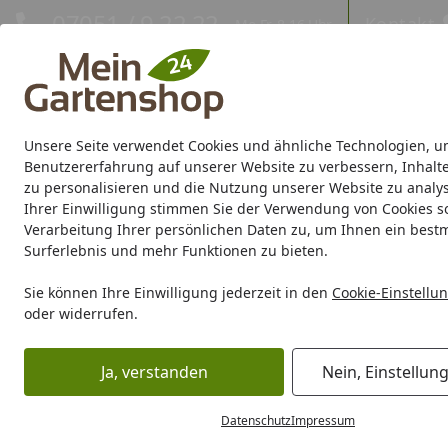
Hotline
07051 / 9 22 22
Kontakt
Mo-Fr. 8-16 Uhr
Kontakt
Eigene Montage-Teams
Unsere Seite verwendet Cookies und ähnliche Technologien, u
Gartenhaus
Gerätehaus
Gewächshaus
Carport/Garag
Benutzererfahrung auf unserer Website zu verbessern, Inhalt
zu personalisieren und die Nutzung unserer Website zu analys
Ihrer Einwilligung stimmen Sie der Verwendung von Cookies s
Marken
Sale %
Verarbeitung Ihrer persönlichen Daten zu, um Ihnen ein best
Surferlebnis und mehr Funktionen zu bieten.
Karibu Pools inkl. gra
Sie können Ihre Einwilligung jederzeit in den
Cookie-Einstellu
oder widerrufen.
Dein Traumpool im Sorglos-Paket: F
Ja, verstanden
Nein, Einstellun
Marken
Biohort
Biohort 3D Konfigurator
Biohort Freiz
Startseite
Biohort Freizeitbox Konfigur
Datenschutz
Impressum