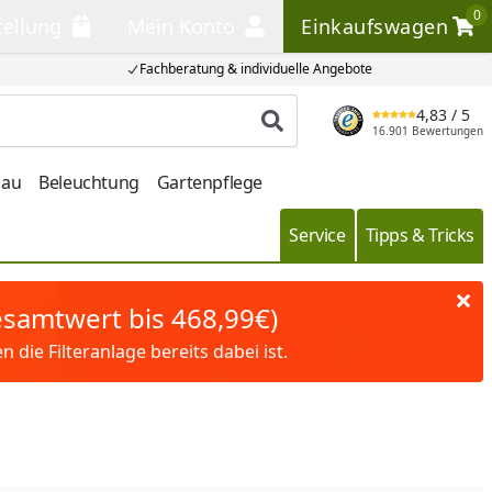
0
tellung
Mein Konto
Einkaufswagen
llung
Mein Konto
Einkaufswagen
Fachberatung & individuelle Angebote
4,83
/ 5
Produkt suchen
16.901 Bewertungen
bau
Beleuchtung
Gartenpflege
Service
Tipps & Tricks
Gesamtwert bis 468,99€)
die Filteranlage bereits dabei ist.