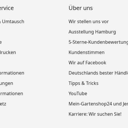
rvice
Über uns
& Umtausch
Wir stellen uns vor
Ausstellung Hamburg
e
5-Sterne-Kundenbewertun
drucken
Kundenstimmen
Wir auf Facebook
ormationen
Deutschlands bester Händl
tungen
Tipps & Tricks
ormationen
YouTube
etz
Mein-Gartenshop24 und J
Karriere: Wir suchen Sie!