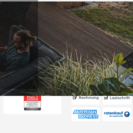
Versand
rt. Ware passt
hrieben. Dank
6
Akzeptierte Zahlungsa