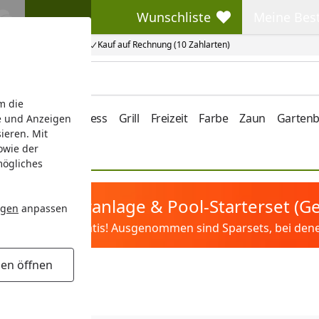
Wunschliste
Meine Bes
Wunschliste
Meine Beste
Kauf auf Rechnung (10 Zahlarten)
m die
e/Vordach
Wellness
Grill
Freizeit
Farbe
Zaun
Garten
e und Anzeigen
ieren. Mit
owie der
mögliches
tis Sandfilteranlage & Pool-Starterset (
ngen
anpassen
ilter&Pflege gratis! Ausgenommen sind Sparsets, bei denen 
gen öffnen
eitbox Konfigurator
ator