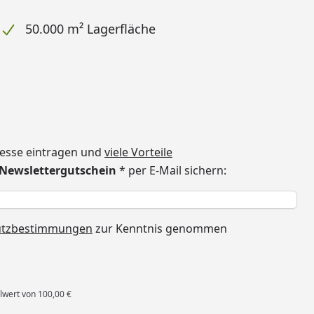
50.000 m² Lagerfläche
dresse eintragen und
viele Vorteile
€ Newslettergutschein
* per E-Mail sichern:
h
utzbestimmungen
zur Kenntnis genommen
lwert von 100,00 €