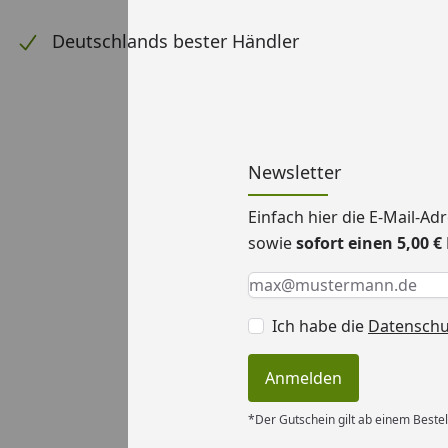
Deutschlands bester Händler
Newsletter
Einfach hier die E-Mail-A
sowie
sofort einen 5,00 
Keine Eingabe erforderlic
Eingabe erforderlich
E-Mail *
Ich habe die
Datensch
Anmelden
*Der Gutschein gilt ab einem Bestel