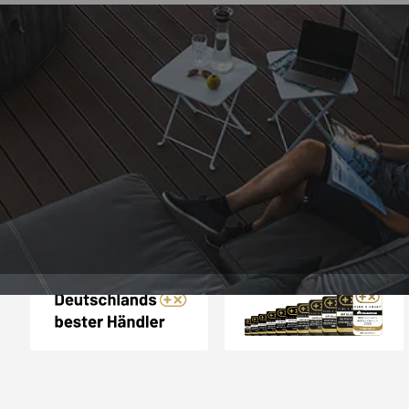
Trusted Shops
„Super schnell gelife
100%. Alles wie besc
“
4,83
/ 5
06.08.202
16.901 Bewertungen
Auszeichnungen