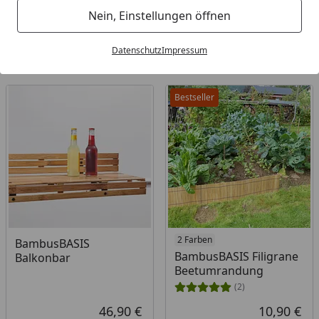
Nein, Einstellungen öffnen
Filter / Sortierung
Datenschutz
Impressum
10
Artikel gefunden
Bestseller
2 Farben
BambusBASIS
BambusBASIS Filigrane
Balkonbar
Beetumrandung
(2)
46,90 €
10,90 €