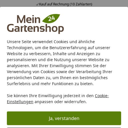
Kauf auf Rechnung (10 Zahlarten)
Alle Produkte
Mein Konto
Wunschl
Ein
4,83
/ 5
Suchen
Unsere Seite verwendet Cookies und ähnliche
Technologien, um die Benutzererfahrung auf unserer
Karibu Pools inkl. gratis Sandfilteranlage & Pool-
Website zu verbessern, Inhalte und Anzeigen zu
Starterset (Gesamtwert bis 468,99€)
personalisieren und die Nutzung unserer Website zu
analysieren. Mit Ihrer Einwilligung stimmen Sie der
Verwendung von Cookies sowie der Verarbeitung Ihrer
Marken
BambusBASIS
BambusBASIS Deko, Haus- & Gart
persönlichen Daten zu, um Ihnen ein bestmögliches
Startseite
Surferlebnis und mehr Funktionen zu bieten.
BambusBASIS Deko, Haus- &
Gartenartikel
Sie können Ihre Einwilligung jederzeit in den
Cookie-
Einstellungen
anpassen oder widerrufen.
Ihre Artikelübersicht
Ja, verstanden
Kategorien