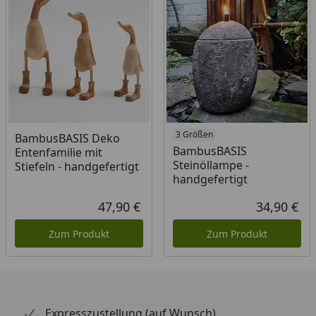
3 Größen
BambusBASIS Deko
BambusBASIS
Entenfamilie mit
Steinöllampe -
Stiefeln - handgefertigt
handgefertigt
47,90 €
34,90 €
Aktueller Preis
Akt
Zum Produkt
Zum Produkt
Expresszustellung (auf Wunsch)