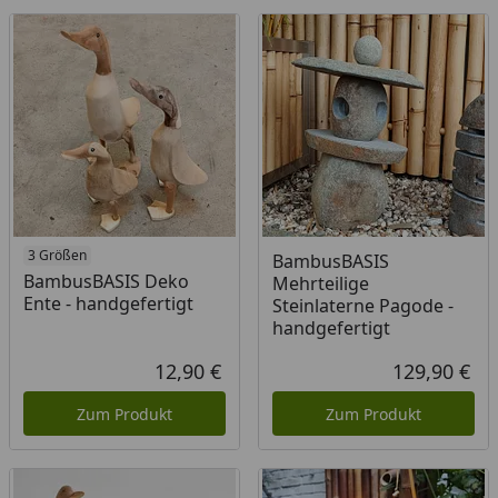
3 Größen
BambusBASIS
BambusBASIS Deko
Mehrteilige
Ente - handgefertigt
Steinlaterne Pagode -
handgefertigt
12,90 €
129,90 €
Aktueller Preis
Akt
Zum Produkt
Zum Produkt