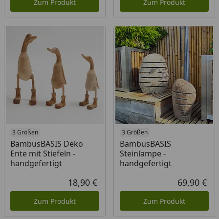
Zum Produkt
Zum Produkt
3 Größen
3 Größen
BambusBASIS Deko
BambusBASIS
Ente mit Stiefeln -
Steinlampe -
handgefertigt
handgefertigt
18,90 €
69,90 €
Aktueller Preis
Akt
Zum Produkt
Zum Produkt