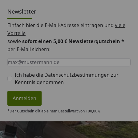
Newsletter
Einfach hier die E-Mail-Adresse eintragen und
viele
Vorteile
sowie
sofort einen 5,00 € Newslettergutschein
*
per E-Mail sichern:
Keine Eingabe erforderlich
Eingabe erforderlich
E-Mail *
Ich habe die
Datenschutzbestimmungen
zur
Kenntnis genommen
Anmelden
*Der Gutschein gilt ab einem Bestellwert von 100,00 €