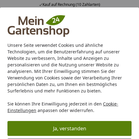
Kauf auf Rechnung (10 Zahlarten)
Alle Produkte
Mein Konto
Wunschl
Ein
4,83
/ 5
Suchen
Unsere Seite verwendet Cookies und ähnliche
Technologien, um die Benutzererfahrung auf unserer
Karibu Pools inkl. gratis Sandfilteranlage & Pool-
Website zu verbessern, Inhalte und Anzeigen zu
Starterset (Gesamtwert bis 468,99€)
personalisieren und die Nutzung unserer Website zu
analysieren. Mit Ihrer Einwilligung stimmen Sie der
Verwendung von Cookies sowie der Verarbeitung Ihrer
Marken
BambusBASIS
BambusBASIS Modul5 Edelstahl
persönlichen Daten zu, um Ihnen ein bestmögliches
Startseite
Surferlebnis und mehr Funktionen zu bieten.
BambusBASIS Modul5 Edelstahl
Sie können Ihre Einwilligung jederzeit in den
Cookie-
Einstellungen
anpassen oder widerrufen.
Ihre Artikelübersicht
Ja, verstanden
Kategorien