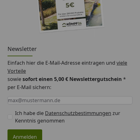
Newsletter
Einfach hier die E-Mail-Adresse eintragen und
viele
Vorteile
sowie
sofort einen 5,00 € Newslettergutschein
*
per E-Mail sichern:
Keine Eingabe erforderlich
Eingabe erforderlich
E-Mail *
Ich habe die
Datenschutzbestimmungen
zur
Kenntnis genommen
Anmelden