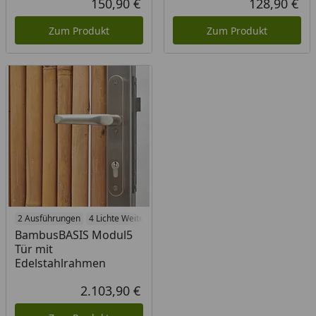
150,90 €
128,90 €
Aktueller Preis
Akt
Zum Produkt
Zum Produkt
2 Ausführungen
4 Lichte Weiten
4 Höhen
2 Farben
BambusBASIS Modul5
Tür mit
Edelstahlrahmen
2.103,90 €
Aktueller Preis