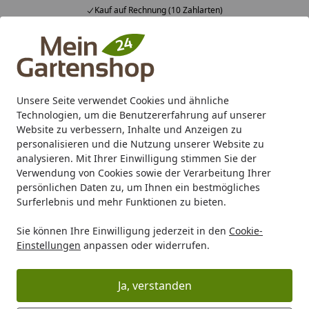
Kauf auf Rechnung (10 Zahlarten)
Alle Produkte
Mein Konto
Wunschl
Ein
4,83
/ 5
Suchen
Unsere Seite verwendet Cookies und ähnliche
Technologien, um die Benutzererfahrung auf unserer
Karibu Pools inkl. gratis Sandfilteranlage & Pool-
Website zu verbessern, Inhalte und Anzeigen zu
Starterset (Gesamtwert bis 468,99€)
personalisieren und die Nutzung unserer Website zu
analysieren. Mit Ihrer Einwilligung stimmen Sie der
Verwendung von Cookies sowie der Verarbeitung Ihrer
Marken
BambusBASIS
BambusBASIS Hochbeet Sichtschu
persönlichen Daten zu, um Ihnen ein bestmögliches
Startseite
Surferlebnis und mehr Funktionen zu bieten.
BambusBASIS Hochbeet mit
Sichtschutz Cortenstahl
Sie können Ihre Einwilligung jederzeit in den
Cookie-
Einstellungen
anpassen oder widerrufen.
Ihre Artikelübersicht
Ja, verstanden
Kategorien