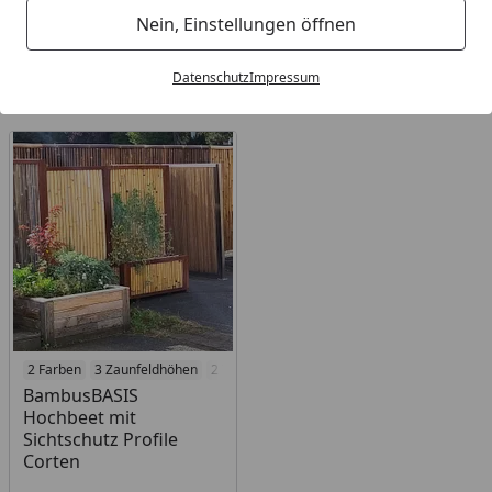
Nein, Einstellungen öffnen
Filter / Sortierung
Datenschutz
Impressum
1
Artikel gefunden
2 Farben
3 Zaunfeldhöhen
2 Tiefen
3 Höhen
BambusBASIS
Hochbeet mit
Sichtschutz Profile
Corten