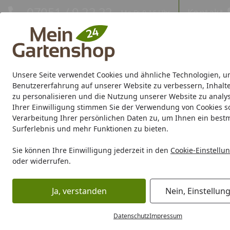
Hotline
07051 / 9 22 22
Kontakt
Mo-Fr. 8-16 Uhr
Kontakt
Eigene Montage-Teams
Unsere Seite verwendet Cookies und ähnliche Technologien, u
Gartenhaus
Gerätehaus
Gewächshaus
Carport/Garag
Benutzererfahrung auf unserer Website zu verbessern, Inhalt
zu personalisieren und die Nutzung unserer Website zu analys
Ihrer Einwilligung stimmen Sie der Verwendung von Cookies s
Marken
Sale %
Verarbeitung Ihrer persönlichen Daten zu, um Ihnen ein best
Surferlebnis und mehr Funktionen zu bieten.
Karibu Pools inkl. gra
Sie können Ihre Einwilligung jederzeit in den
Cookie-Einstellu
oder widerrufen.
Dein Traumpool im Sorglos-Paket: F
Ja, verstanden
Nein, Einstellun
Marken
Oase Living Water
Oase Teichprodukte
Oase F
Startseite
Oase Gemischte Haltung
Datenschutz
Impressum