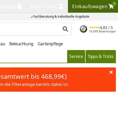
0
tellung
Mein Konto
Einkaufswagen
llung
Mein Konto
Einkaufswagen
Fachberatung & individuelle Angebote
4,83
/ 5
Produkt suchen
16.899 Bewertungen
bau
Beleuchtung
Gartenpflege
Service
Tipps & Tricks
Gesamtwert bis 468,99€)
die Filteranlage bereits dabei ist.