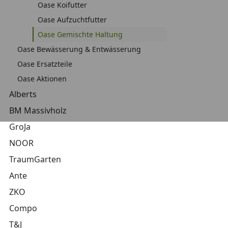
Oase Koifutter
Oase Aufzuchtfutter
Oase Gemischte Haltung
Oase Bewässerung & Entwässerung
Oase Ersatzteile
Oase Aktionen
Alberts
BM Massivholz
GroJa
NOOR
TraumGarten
Ante
ZKO
Compo
T&J