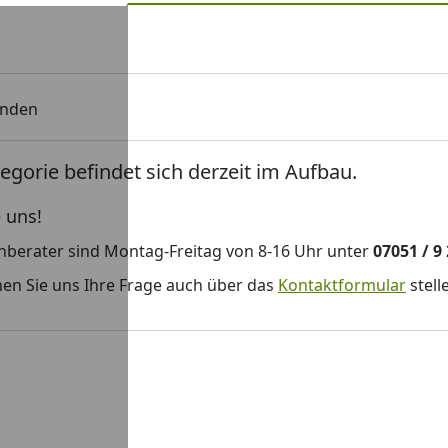
unden
egorie befindet sich derzeit im Aufbau.
 uns!
hberater sind Montag-Freitag von 8-16 Uhr unter
07051 / 9
en Sie uns Ihre Frage auch über das
Kontaktformular
stell