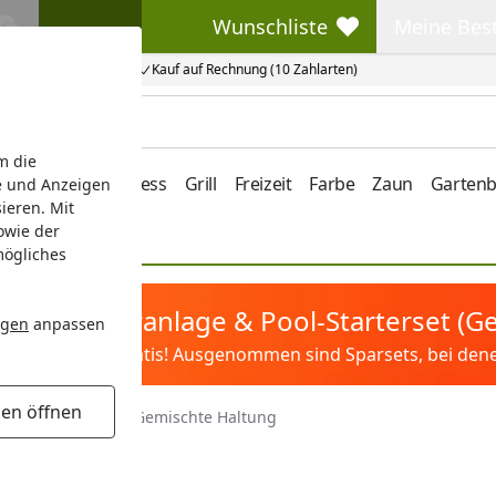
Wunschliste
Meine Bes
Wunschliste
Meine Beste
Kauf auf Rechnung (10 Zahlarten)
m die
e/Vordach
Wellness
Grill
Freizeit
Farbe
Zaun
Garten
e und Anzeigen
ieren. Mit
owie der
mögliches
tis Sandfilteranlage & Pool-Starterset (
ngen
anpassen
ilter&Pflege gratis! Ausgenommen sind Sparsets, bei denen 
gen öffnen
ischfutter
Oase Gemischte Haltung