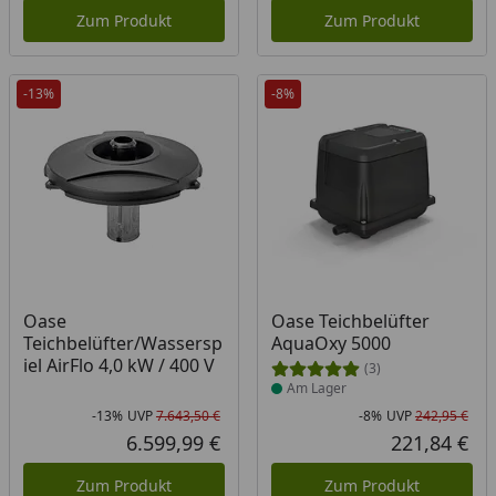
Zum Produkt
Zum Produkt
-13%
-8%
Produkt am Lager
Oase
Oase Teichbelüfter
Teichbelüfter/Wassersp
AquaOxy 5000
iel AirFlo 4,0 kW / 400 V
(3)
Am Lager
-13%
UVP
7.643,50 €
-8%
UVP
242,95 €
Rabatt in Prozent
Ursprünglicher Preis
Rab
Urs
6.599,99 €
221,84 €
Aktueller Preis
Akt
Zum Produkt
Zum Produkt