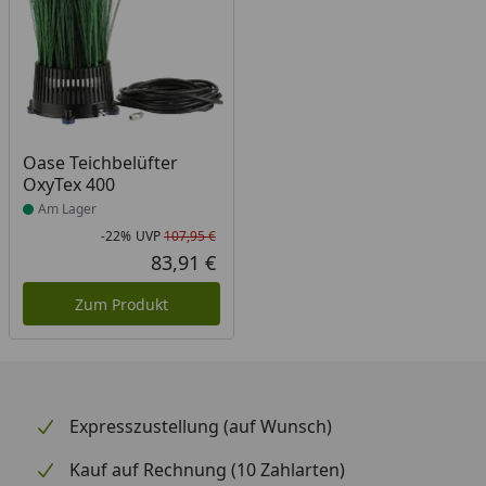
Produkt am Lager
Oase Teichbelüfter
OxyTex 400
Am Lager
-22%
UVP
107,95 €
Rabatt in Prozent
Ursprünglicher Preis
83,91 €
Aktueller Preis
Zum Produkt
Expresszustellung (auf Wunsch)
Kauf auf Rechnung (10 Zahlarten)