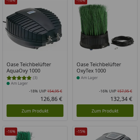
-18%
-16%
Produkt am Lager
Produkt am Lager
Oase Teichbelüfter
Oase Teichbelüfter
AquaOxy 1000
OxyTex 1000
(3)
Am Lager
Am Lager
-18%
UVP
154,95 €
-16%
UVP
157,95 €
Rabatt in Prozent
Ursprünglicher Preis
Rab
Urs
126,86 €
132,34 €
Aktueller Preis
Akt
Zum Produkt
Zum Produkt
-16%
-15%