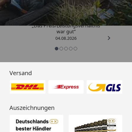
4,83
/ 5
„Das Preis/Leistungsverhältnis
war gut“
04.08.2026
Versand
Auszeichnungen