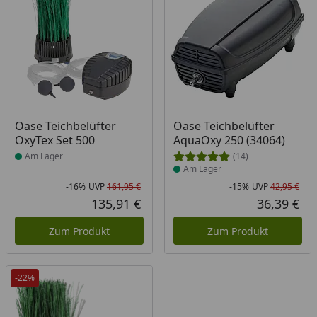
Produkt am Lager
Produkt am Lager
Oase Teichbelüfter
Oase Teichbelüfter
OxyTex Set 500
AquaOxy 250 (34064)
Am Lager
(14)
Am Lager
-16%
UVP
161,95 €
-15%
UVP
42,95 €
Rabatt in Prozent
Ursprünglicher Preis
Rab
Urs
135,91 €
36,39 €
Aktueller Preis
Akt
Zum Produkt
Zum Produkt
-22%