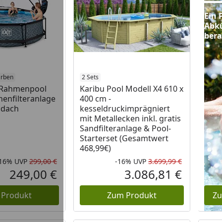
Ein 
Abkü
bera
arben
2 Sets
r Rahmenpool
Karibu Pool Modell X4 610 x
henfilteranlage
400 cm -
ndach
kesseldruckimprägniert
mit Metallecken inkl. gratis
Sandfilteranlage & Pool-
Starterset (Gesamtwert
468,99€)
-16%
UVP
299,00 €
-16%
UVP
3.699,99 €
Rabatt in Prozent
Ursprünglicher Preis
Rabatt in 
Ursprüngli
249,00 €
3.086,81 €
Aktueller Preis
Aktueller P
 Produkt
Zum Produkt
Zu