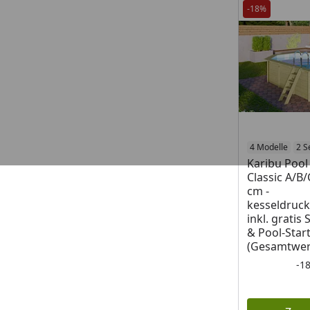
-18%
4 Modelle
2 S
Karibu Pool
Classic A/B/
cm -
kesseldruck
inkl. gratis
& Pool-Star
(Gesamtwer
-1