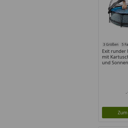
3 Größen
5 F
Exit runde
mit Kartusc
und Sonne
Zum