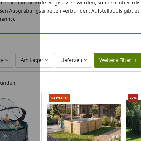
ie nicht in die Erde eingelassen werden, sondern oberirdi
roßen Ausgrabungsarbeiten verbunden. Aufstellpools gibt es
annt).
te
Am Lager
Lieferzeit
Weitere Filter
efunden
Bestseller
-9%