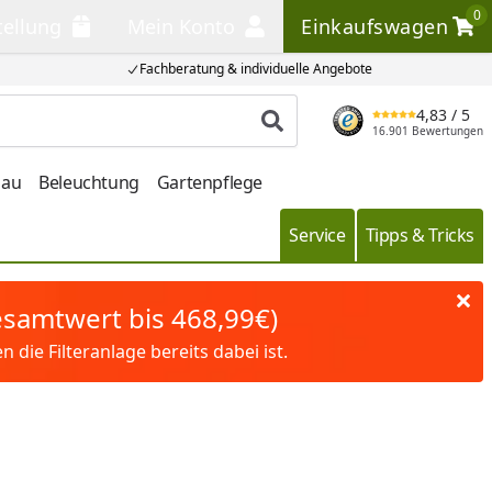
0
tellung
Mein Konto
Einkaufswagen
llung
Mein Konto
Einkaufswagen
Fachberatung & individuelle Angebote
4,83
/ 5
Produkt suchen
16.901 Bewertungen
bau
Beleuchtung
Gartenpflege
Service
Tipps & Tricks
Gesamtwert bis 468,99€)
die Filteranlage bereits dabei ist.