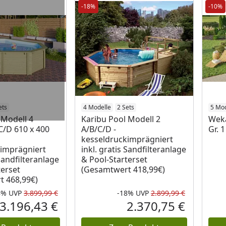
-18%
-10%
ets
4 Modelle
2 Sets
5 Mod
 Modell 4
Karibu Pool Modell 2
Weka
C/D 610 x 400
A/B/C/D -
Gr. 
kesseldruckimprägniert
imprägniert
inkl. gratis Sandfilteranlage
 Sandfilteranlage
& Pool-Starterset
terset
(Gesamtwert 418,99€)
t 468,99€)
8%
UVP
3.899,99 €
-18%
UVP
2.899,99 €
Rabatt in Prozent
Ursprünglicher Preis
Rabatt in 
Ursprüngli
3.196,43 €
2.370,75 €
Aktueller Preis
Aktueller P