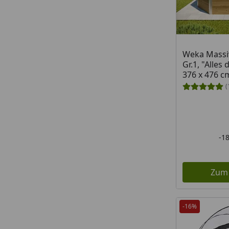
Weka Massi
Gr.1, "Alles
376 x 476 c
(
-1
Zum
-16%