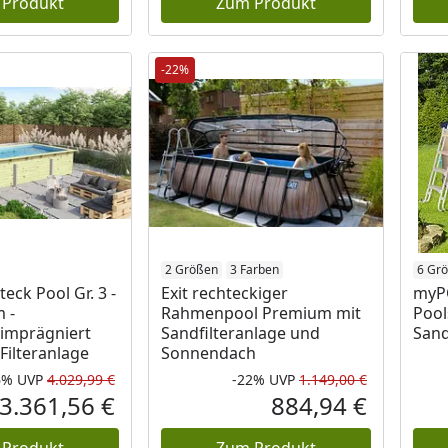
 Produkt
Zum Produkt
-22%
2 Größen
3 Farben
6 Gr
eck Pool Gr. 3 -
Exit rechteckiger
myP
 -
Rahmenpool Premium mit
Pool
imprägniert
Sandfilteranlage und
Sand
Filteranlage
Sonnendach
6%
UVP
4.029,99 €
-22%
UVP
1.149,00 €
Rabatt in Prozent
Ursprünglicher Preis
Rabatt in 
Ursprüngli
3.361,56 €
884,94 €
Aktueller Preis
Aktueller P