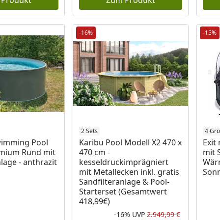
 Produkt
Zum Produkt
-16%
-15%
2 Sets
4 Gr
imming Pool
Karibu Pool Modell X2 470 x
Exit
emium Rund mit
470 cm -
mit 
lage - anthrazit
kesseldruckimprägniert
Wär
mit Metallecken inkl. gratis
Sonn
Sandfilteranlage & Pool-
Starterset (Gesamtwert
418,99€)
-16%
UVP
2.949,99 €