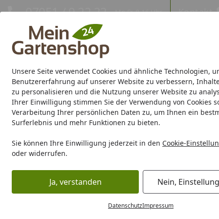
Hotline
07051 / 9 22 22
Kontakt
Mo-Fr. 8-16 Uhr
Kontakt
Eigene Montage-Teams
Unsere Seite verwendet Cookies und ähnliche Technologien, u
Gartenhaus
Gerätehaus
Gewächshaus
Carport/Garag
Benutzererfahrung auf unserer Website zu verbessern, Inhalt
zu personalisieren und die Nutzung unserer Website zu analys
Ihrer Einwilligung stimmen Sie der Verwendung von Cookies s
Marken
Sale %
Verarbeitung Ihrer persönlichen Daten zu, um Ihnen ein best
Surferlebnis und mehr Funktionen zu bieten.
Karibu Pools inkl. gra
Sie können Ihre Einwilligung jederzeit in den
Cookie-Einstellu
oder widerrufen.
Dein Traumpool im Sorglos-Paket: F
Ja, verstanden
Nein, Einstellun
Freizeit
Swimming Pool
Aufstellpools
Startseite
Aufstellpools
Datenschutz
Impressum