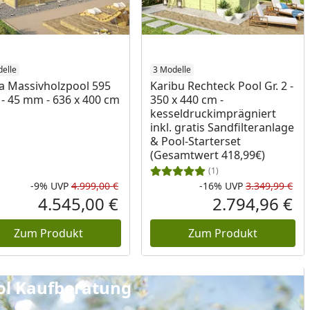
elle
3 Modelle
 Massivholzpool 595
Karibu Rechteck Pool Gr. 2 -
2 - 45 mm - 636 x 400 cm
350 x 440 cm -
kesseldruckimprägniert
inkl. gratis Sandfilteranlage
& Pool-Starterset
(Gesamtwert 418,99€)
(1)
-9%
UVP
4.999,00 €
-16%
UVP
3.349,99 €
Prozent
cher Preis
Rabatt in Prozent
Ursprünglicher Preis
Rab
Urs
4.545,00 €
2.794,96 €
reis
Aktueller Preis
Akt
Zum Produkt
Zum Produkt
Kaufberatung
ol Kaufberatung