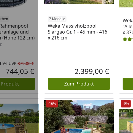
arben
7 Modelle
Weka
r Rahmenpool
Weka Massivholzpool
"All
teranlage und
Siargao Gr. 1 - 45 mm - 416
x 37
 (Höhe 122 cm)
x 216 cm
3)
-15%
UVP
879,00 €
Rabatt in Prozent
Ursprünglicher Preis
744,05 €
2.399,00 €
Aktueller Preis
Aktueller P
 Produkt
Zum Produkt
-16%
-9%