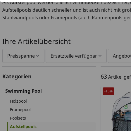
Als Aufstellpool werden alle Schwimmbecken bezeichnet, d
Aufstellpools deutlich schneller und ist auch nicht mit g
Stahlwandpools oder Framepools (auch Rahmenpools gen
Ihre Artikelübersicht
Preisspanne
Ersatzteile verfügbar
Angebo
63
Kategorien
Artikel g
Swimming Pool
-15%
Holzpool
Framepool
Poolsets
Aufstellpools