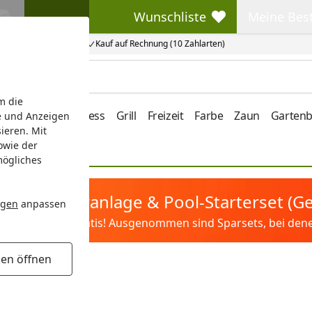
Wunschliste
Meine Bes
Wunschliste
Meine Beste
Kauf auf Rechnung (10 Zahlarten)
m die
e/Vordach
Wellness
Grill
Freizeit
Farbe
Zaun
Garten
e und Anzeigen
ieren. Mit
owie der
mögliches
tis Sandfilteranlage & Pool-Starterset (
ngen
anpassen
ilter&Pflege gratis! Ausgenommen sind Sparsets, bei denen 
gen öffnen