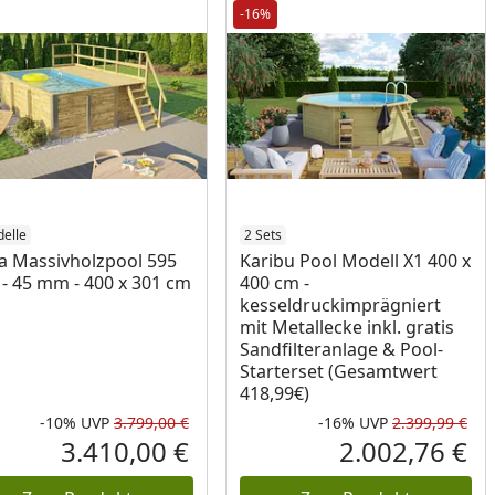
-16%
elle
2 Sets
 Massivholzpool 595
Karibu Pool Modell X1 400 x
1 - 45 mm - 400 x 301 cm
400 cm -
kesseldruckimprägniert
mit Metallecke inkl. gratis
Sandfilteranlage & Pool-
Starterset (Gesamtwert
418,99€)
-10%
UVP
3.799,00 €
-16%
UVP
2.399,99 €
Prozent
cher Preis
Rabatt in Prozent
Ursprünglicher Preis
Rab
Urs
3.410,00 €
2.002,76 €
reis
Aktueller Preis
Akt