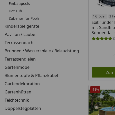
Einbaupools
Hot Tub
4 Größen
3 F
Zubehör für Pools
Exit runde
Kinderspielgeräte
mit Sandfil
Sonnendach
Pavillon / Laube
(
Terrassendach
Brunnen / Wasserspiele / Beleuchtung
Terrassendielen
Gartenmöbel
Zum
Blumentöpfe & Pflanzkübel
Gartendekoration
-18%
Gartenhütten
Teichtechnik
Doppelstegplatten