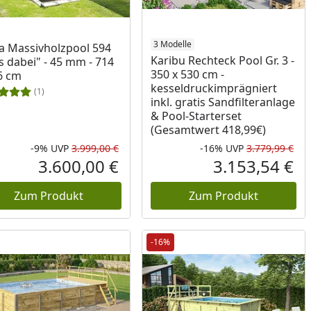
3 Modelle
 Massivholzpool 594
Karibu Rechteck Pool Gr. 3 -
es dabei" - 45 mm - 714
350 x 530 cm -
6 cm
kesseldruckimprägniert
(1)
inkl. gratis Sandfilteranlage
& Pool-Starterset
(Gesamtwert 418,99€)
-9%
UVP
3.999,00 €
-16%
UVP
3.779,99 €
Rabatt in Prozent
Ursprünglicher Preis
Rab
Urs
3.600,00 €
3.153,54 €
reis
Aktueller Preis
Akt
Zum Produkt
Zum Produkt
-16%