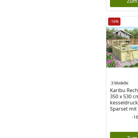
Zum
-16%
3 Modelle
Karibu Recht
350 x 530 cm
kesseldruck
Sparset mit 
-1