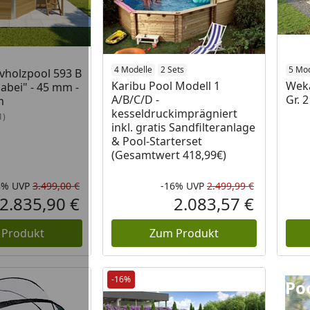
4 Modelle
2 Sets
5 Mod
vholzpool 593 B
Karibu Pool Modell 1
Weka
 dabei" - 45 mm -
A/B/C/D -
Gr. 
m
kesseldruckimprägniert
1)
inkl. gratis Sandfilteranlage
& Pool-Starterset
(Gesamtwert 418,99€)
8%
UVP
3.499,00 €
-16%
UVP
2.499,99 €
Rabatt in Prozent
Ursprünglicher Preis
Rabatt in 
Ursprüngli
2.835,90 €
2.083,57 €
Aktueller Preis
Aktueller P
 Produkt
Zum Produkt
Pool 
-16%
Po