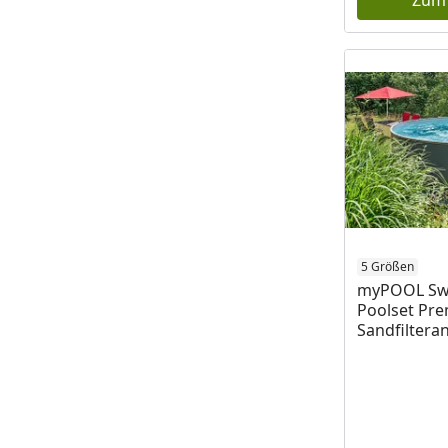
Zum
5 Größen
myPOOL Sw
Poolset Pr
Sandfilteran