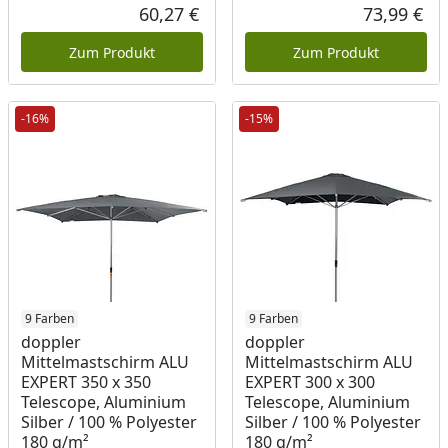
Rab
Urs
60,27 €
73,99 €
Aktueller Preis
Akt
Zum Produkt
Zum Produkt
-16%
-15%
9 Farben
9 Farben
doppler
doppler
Mittelmastschirm ALU
Mittelmastschirm ALU
EXPERT 350 x 350
EXPERT 300 x 300
Telescope, Aluminium
Telescope, Aluminium
Silber / 100 % Polyester
Silber / 100 % Polyester
180 g/m²
180 g/m²