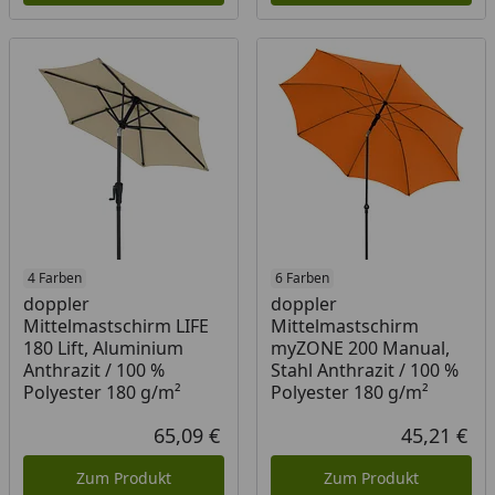
4 Farben
6 Farben
doppler
doppler
Mittelmastschirm LIFE
Mittelmastschirm
180 Lift, Aluminium
myZONE 200 Manual,
Anthrazit / 100 %
Stahl Anthrazit / 100 %
Polyester 180 g/m²
Polyester 180 g/m²
65,09 €
45,21 €
Aktueller Preis
Akt
Zum Produkt
Zum Produkt