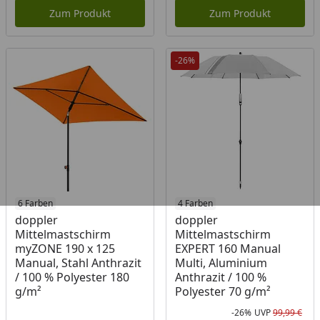
Zum Produkt
Zum Produkt
-26%
6 Farben
4 Farben
doppler
doppler
Mittelmastschirm
Mittelmastschirm
myZONE 190 x 125
EXPERT 160 Manual
Manual, Stahl Anthrazit
Multi, Aluminium
/ 100 % Polyester 180
Anthrazit / 100 %
g/m²
Polyester 70 g/m²
-26%
UVP
99,99 €