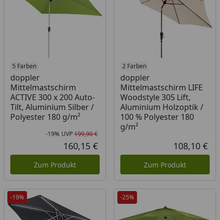
5 Farben
2 Farben
doppler
doppler
Mittelmastschirm
Mittelmastschirm LIFE
ACTIVE 300 x 200 Auto-
Woodstyle 305 Lift,
Tilt, Aluminium Silber /
Aluminium Holzoptik /
Polyester 180 g/m²
100 % Polyester 180
g/m²
-19%
UVP
199,90 €
Rabatt in Prozent
Ursprünglicher Preis
160,15 €
108,10 €
Aktueller Preis
Akt
Zum Produkt
Zum Produkt
-19%
-25%