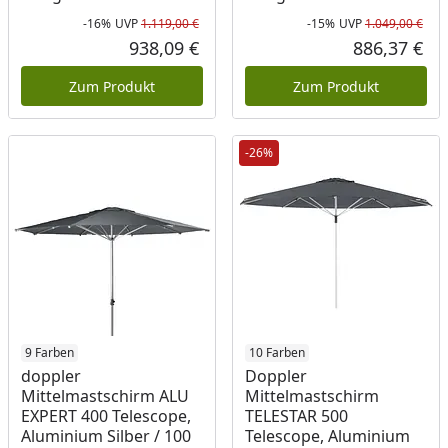
-16%
UVP
1.119,00 €
-15%
UVP
1.049,00 €
Rabatt in Prozent
Ursprünglicher Preis
Rab
Urs
938,09 €
886,37 €
Aktueller Preis
Akt
Zum Produkt
Zum Produkt
-26%
Produkt nicht lieferbar
9 Farben
Produkt nicht lieferbar
10 Farben
doppler
Doppler
Mittelmastschirm ALU
Mittelmastschirm
EXPERT 400 Telescope,
TELESTAR 500
Aluminium Silber / 100
Telescope, Aluminium