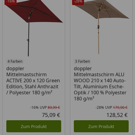
-16%
-28%
4 Farben
3 Farben
doppler
doppler
Mittelmastschirm
Mittelmastschirm ALU
ACTIVE 200 x 120 Green
WOOD 210 x 140 Auto-
Edition, Stahl Anthrazit
Tilt, Aluminium Esche-
/ Polyester 180 g/m²
Optik / 100 % Polyester
180 g/m²
-16%
UVP
89,99 €
-28%
UVP
179,90 €
Rabatt in Prozent
Ursprünglicher Preis
Rab
Urs
75,09 €
128,52 €
Aktueller Preis
Akt
Zum Produkt
Zum Produkt