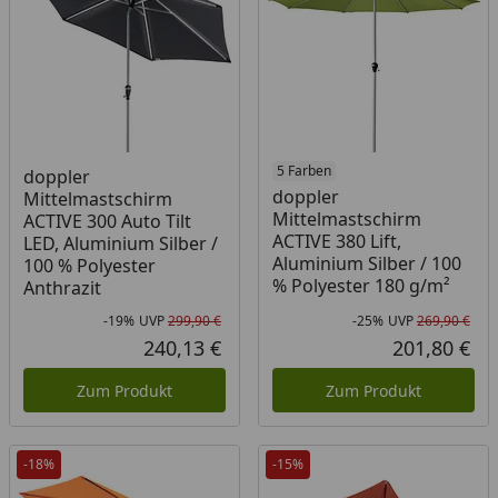
5 Farben
doppler
doppler
Mittelmastschirm
Mittelmastschirm
ACTIVE 300 Auto Tilt
ACTIVE 380 Lift,
LED, Aluminium Silber /
Aluminium Silber / 100
100 % Polyester
% Polyester 180 g/m²
Anthrazit
-19%
UVP
299,90 €
-25%
UVP
269,90 €
Rabatt in Prozent
Ursprünglicher Preis
Rab
Urs
240,13 €
201,80 €
Aktueller Preis
Akt
Zum Produkt
Zum Produkt
-18%
-15%