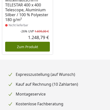
Mittelmastschirm
TELESTAR 400 x 400
Telescope, Aluminium
Silber / 100 % Polyester
180 g/m²
Nicht lieferbar
-26%
UVP
1.699,00 €
Rabatt in Prozent
Ursprünglicher Preis
1.248,79 €
Aktueller Preis
Zum Produkt
Expresszustellung (auf Wunsch)
Kauf auf Rechnung (10 Zahlarten)
Montageservice
Kostenlose Fachberatung