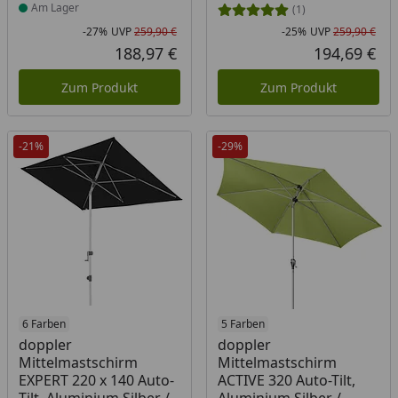
Am Lager
(1)
-27%
UVP
259,90 €
-25%
UVP
259,90 €
Rabatt in Prozent
Ursprünglicher Preis
Rab
Urs
188,97 €
194,69 €
Aktueller Preis
Akt
Zum Produkt
Zum Produkt
-21%
-29%
6 Farben
5 Farben
doppler
doppler
Mittelmastschirm
Mittelmastschirm
EXPERT 220 x 140 Auto-
ACTIVE 320 Auto-Tilt,