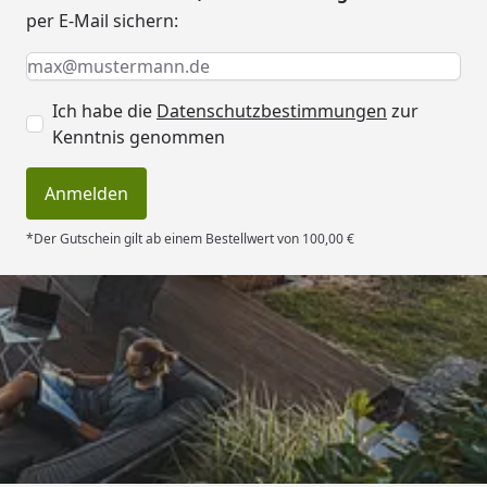
per E-Mail sichern:
Keine Eingabe erforderlich
Eingabe erforderlich
E-Mail *
Ich habe die
Datenschutzbestimmungen
zur
Kenntnis genommen
Anmelden
*Der Gutschein gilt ab einem Bestellwert von 100,00 €
Trusted Shops
4,83
/ 5
„Super schnell gelifert. Ware passt