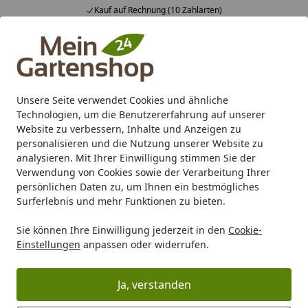
Kauf auf Rechnung (10 Zahlarten)
Alle Produkte
Mein Konto
Wunschl
Ein
4,83
/ 5
Suchen
Unsere Seite verwendet Cookies und ähnliche
Technologien, um die Benutzererfahrung auf unserer
Karibu Pools inkl. gratis Sandfilteranlage & Pool-
Website zu verbessern, Inhalte und Anzeigen zu
Starterset (Gesamtwert bis 468,99€)
personalisieren und die Nutzung unserer Website zu
analysieren. Mit Ihrer Einwilligung stimmen Sie der
Verwendung von Cookies sowie der Verarbeitung Ihrer
Freizeit
Gartenmöbel
Sonnenschirme & Zubehör
Mitt
persönlichen Daten zu, um Ihnen ein bestmögliches
Startseite
Surferlebnis und mehr Funktionen zu bieten.
Mittelstockschirme
Sie können Ihre Einwilligung jederzeit in den
Cookie-
Einstellungen
anpassen oder widerrufen.
Ihre Artikelübersicht
Ja, verstanden
Kategorien