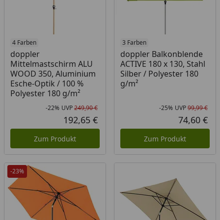
4 Farben
3 Farben
doppler
doppler Balkonblende
Mittelmastschirm ALU
ACTIVE 180 x 130, Stahl
WOOD 350, Aluminium
Silber / Polyester 180
Esche-Optik / 100 %
g/m²
Polyester 180 g/m²
-22%
UVP
249,90 €
-25%
UVP
99,99 €
Rabatt in Prozent
Ursprünglicher Preis
Rab
Urs
192,65 €
74,60 €
Aktueller Preis
Akt
Zum Produkt
Zum Produkt
-23%