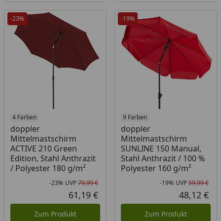
-23%
-19%
4 Farben
9 Farben
doppler
doppler
Mittelmastschirm
Mittelmastschirm
ACTIVE 210 Green
SUNLINE 150 Manual,
Edition, Stahl Anthrazit
Stahl Anthrazit / 100 %
/ Polyester 180 g/m²
Polyester 160 g/m²
-23%
UVP
79,99 €
-19%
UVP
59,99 €
Rabatt in Prozent
Ursprünglicher Preis
Rab
Urs
61,19 €
48,12 €
Aktueller Preis
Akt
Zum Produkt
Zum Produkt