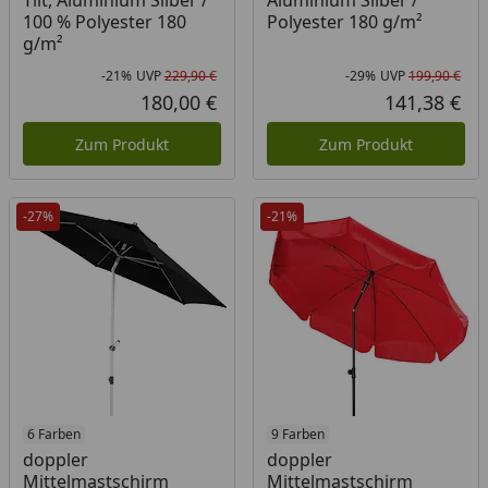
Tilt, Aluminium Silber /
Aluminium Silber /
100 % Polyester 180
Polyester 180 g/m²
g/m²
-21%
UVP
229,90 €
-29%
UVP
199,90 €
Rabatt in Prozent
Ursprünglicher Preis
Rab
Urs
180,00 €
141,38 €
Aktueller Preis
Akt
Zum Produkt
Zum Produkt
-27%
-21%
Produkt am Lager
6 Farben
9 Farben
doppler
doppler
Mittelmastschirm
Mittelmastschirm