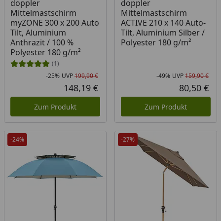
doppler
doppler
Mittelmastschirm
Mittelmastschirm
myZONE 300 x 200 Auto
ACTIVE 210 x 140 Auto-
Tilt, Aluminium
Tilt, Aluminium Silber /
Anthrazit / 100 %
Polyester 180 g/m²
Polyester 180 g/m²
(1)
-25%
UVP
199,90 €
-49%
UVP
159,90 €
Rabatt in Prozent
Ursprünglicher Preis
Rab
Urs
148,19 €
80,50 €
Aktueller Preis
Akt
Zum Produkt
Zum Produkt
-24%
-27%