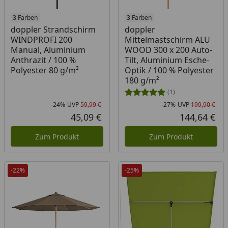
3 Farben
3 Farben
doppler Strandschirm
doppler
WINDPROFI 200
Mittelmastschirm ALU
Manual, Aluminium
WOOD 300 x 200 Auto-
Anthrazit / 100 %
Tilt, Aluminium Esche-
Polyester 80 g/m²
Optik / 100 % Polyester
180 g/m²
(1)
-24%
UVP
59,99 €
-27%
UVP
199,90 €
Rabatt in Prozent
Ursprünglicher Preis
Rab
Urs
45,09 €
144,64 €
Aktueller Preis
Akt
Zum Produkt
Zum Produkt
-22%
-25%