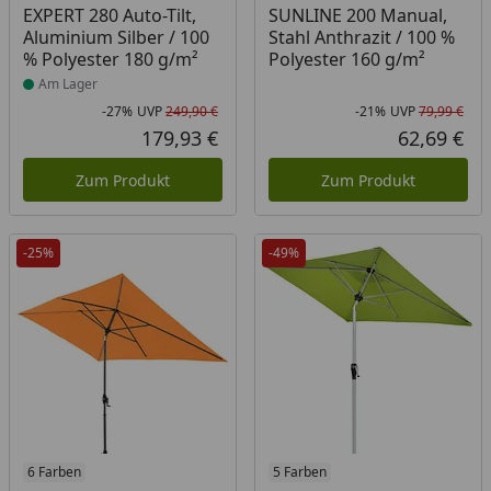
EXPERT 280 Auto-Tilt,
SUNLINE 200 Manual,
Aluminium Silber / 100
Stahl Anthrazit / 100 %
% Polyester 180 g/m²
Polyester 160 g/m²
Am Lager
-27%
UVP
249,90 €
-21%
UVP
79,99 €
Rabatt in Prozent
Ursprünglicher Preis
Rab
Urs
179,93 €
62,69 €
Aktueller Preis
Akt
Zum Produkt
Zum Produkt
-25%
-49%
6 Farben
5 Farben