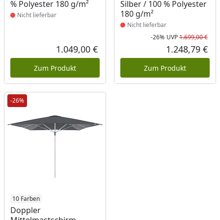
% Polyester 180 g/m²
Silber / 100 % Polyester
180 g/m²
Nicht lieferbar
Nicht lieferbar
-26%
UVP
1.699,00 €
Rab
Urs
1.049,00 €
1.248,79 €
Aktueller Preis
Akt
Zum Produkt
Zum Produkt
-26%
Produkt nicht lieferbar
10 Farben
Doppler