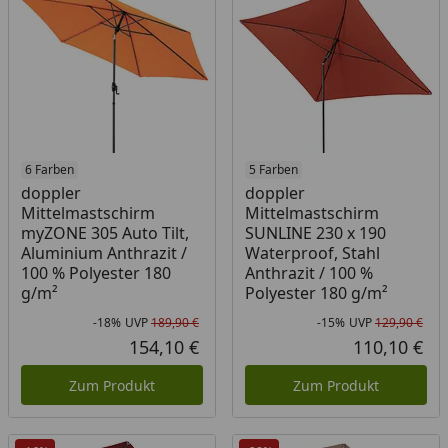
6 Farben
5 Farben
doppler
doppler
Mittelmastschirm
Mittelmastschirm
myZONE 305 Auto Tilt,
SUNLINE 230 x 190
Aluminium Anthrazit /
Waterproof, Stahl
100 % Polyester 180
Anthrazit / 100 %
g/m²
Polyester 180 g/m²
-18%
UVP
189,90 €
-15%
UVP
129,90 €
Rabatt in Prozent
Ursprünglicher Preis
Rab
Urs
154,10 €
110,10 €
Aktueller Preis
Akt
Zum Produkt
Zum Produkt