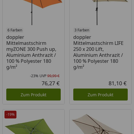
6 Farben
3 Farben
doppler
doppler
Mittelmastschirm
Mittelmastschirm LIFE
myZONE 300 Push up,
250 x 200 Lift,
Aluminium Anthrazit /
Aluminium Anthrazit /
100 % Polyester 180
100 % Polyester 180
g/m²
g/m²
-23%
UVP
99,99 €
Rabatt in Prozent
Ursprünglicher Preis
76,27 €
81,10 €
Aktueller Preis
Akt
Zum Produkt
Zum Produkt
-19%