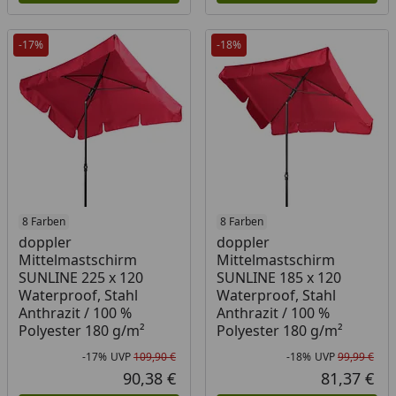
-17%
-18%
8 Farben
8 Farben
doppler
doppler
Mittelmastschirm
Mittelmastschirm
SUNLINE 225 x 120
SUNLINE 185 x 120
Waterproof, Stahl
Waterproof, Stahl
Anthrazit / 100 %
Anthrazit / 100 %
Polyester 180 g/m²
Polyester 180 g/m²
-17%
UVP
109,90 €
-18%
UVP
99,99 €
Rabatt in Prozent
Ursprünglicher Preis
Rab
Urs
90,38 €
81,37 €
Aktueller Preis
Akt