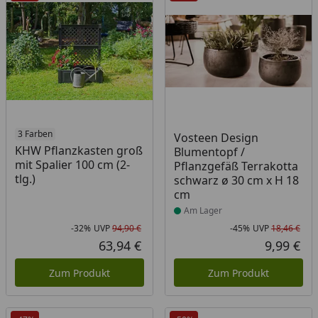
3 Farben
Produkt am Lager
Vosteen Design
KHW Pflanzkasten groß
Blumentopf /
mit Spalier 100 cm (2-
Pflanzgefäß Terrakotta
tlg.)
schwarz ø 30 cm x H 18
cm
Am Lager
-32%
UVP
94,90 €
-45%
UVP
18,46 €
Rabatt in Prozent
Ursprünglicher Preis
Rab
Urs
63,94 €
9,99 €
Aktueller Preis
Akt
Zum Produkt
Zum Produkt