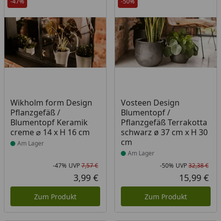
-47%
-50%
Produkt am Lager
Produkt am Lager
Wikholm form Design
Vosteen Design
Pflanzgefäß /
Blumentopf /
Blumentopf Keramik
Pflanzgefäß Terrakotta
creme ⌀ 14 x H 16 cm
schwarz ø 37 cm x H 30
cm
Am Lager
Am Lager
-47%
UVP
7,57 €
-50%
UVP
32,38 €
Rabatt in Prozent
Ursprünglicher Preis
Rab
Urs
3,99 €
15,99 €
Aktueller Preis
Akt
Zum Produkt
Zum Produkt