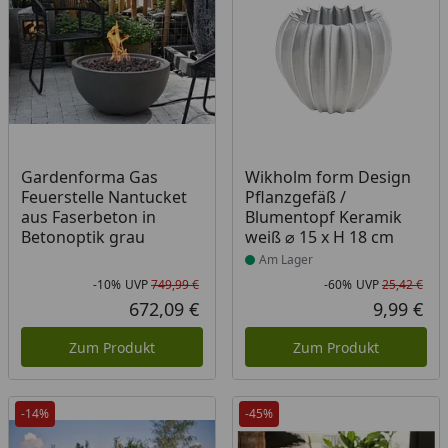
Produkt am Lager
Gardenforma Gas
Wikholm form Design
Feuerstelle Nantucket
Pflanzgefäß /
aus Faserbeton in
Blumentopf Keramik
Betonoptik grau
weiß ⌀ 15 x H 18 cm
Am Lager
-10%
UVP
749,99 €
-60%
UVP
25,42 €
Rabatt in Prozent
Ursprünglicher Preis
Rab
Urs
672,09 €
9,99 €
Aktueller Preis
Akt
Zum Produkt
Zum Produkt
-14%
-45%