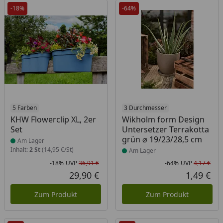
-18%
-64%
Produkt am Lager
5 Farben
Produkt am Lager
3 Durchmesser
KHW Flowerclip XL, 2er
Wikholm form Design
Set
Untersetzer Terrakotta
grün ⌀ 19/23/28,5 cm
Am Lager
Inhalt:
2 St
(14,95 €/St)
Am Lager
-18%
UVP
36,91 €
-64%
UVP
4,17 €
Rabatt in Prozent
Ursprünglicher Preis
Rab
Urs
29,90 €
1,49 €
Aktueller Preis
Akt
Zum Produkt
Zum Produkt