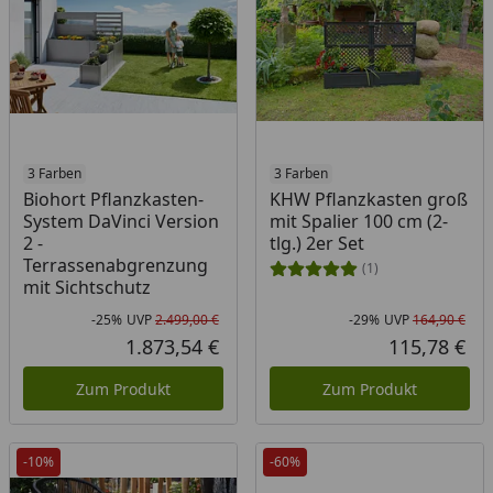
3 Farben
3 Farben
Biohort Pflanzkasten-
KHW Pflanzkasten groß
System DaVinci Version
mit Spalier 100 cm (2-
2 -
tlg.) 2er Set
Terrassenabgrenzung
(1)
mit Sichtschutz
-25%
UVP
2.499,00 €
-29%
UVP
164,90 €
Rabatt in Prozent
Ursprünglicher Preis
Rab
Urs
1.873,54 €
115,78 €
Aktueller Preis
Akt
Zum Produkt
Zum Produkt
-10%
-60%