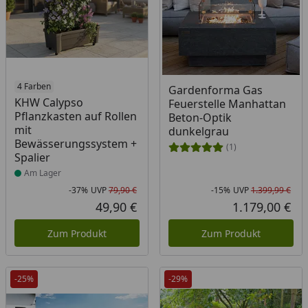
Produkt am Lager
4 Farben
Gardenforma Gas
KHW Calypso
Feuerstelle Manhattan
Pflanzkasten auf Rollen
Beton-Optik
mit
dunkelgrau
Bewässerungssystem +
(1)
Spalier
Am Lager
-37%
UVP
79,90 €
-15%
UVP
1.399,99 €
Rabatt in Prozent
Ursprünglicher Preis
Rab
Urs
49,90 €
1.179,00 €
Aktueller Preis
Akt
Zum Produkt
Zum Produkt
-25%
-29%