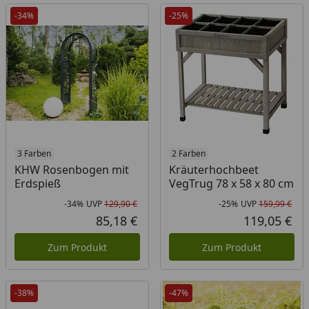
-34%
-25%
3 Farben
2 Farben
KHW Rosenbogen mit
Kräuterhochbeet
Erdspieß
VegTrug 78 x 58 x 80 cm
-34%
UVP
129,90 €
-25%
UVP
159,99 €
Rabatt in Prozent
Ursprünglicher Preis
Rab
Urs
85,18 €
119,05 €
Aktueller Preis
Akt
Zum Produkt
Zum Produkt
-38%
-47%