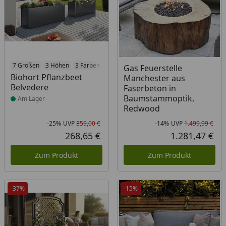
Produkt am Lager
7 Größen
3 Höhen
3 Farben
Gas Feuerstelle
Biohort Pflanzbeet
Manchester aus
Belvedere
Faserbeton in
Baumstammoptik,
Am Lager
Redwood
-25%
UVP
359,00 €
-14%
UVP
1.499,99 €
Rabatt in Prozent
Ursprünglicher Preis
Rab
Urs
268,65 €
1.281,47 €
Aktueller Preis
Akt
Zum Produkt
Zum Produkt
-37%
-15%