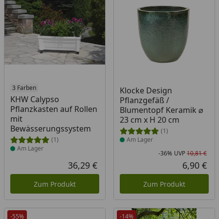
Produkt am Lager
3 Farben
Produkt am Lager
Klocke Design
KHW Calypso
Pflanzgefäß /
Pflanzkasten auf Rollen
Blumentopf Keramik ⌀
mit
23 cm x H 20 cm
Bewässerungssystem
(1)
(1)
Am Lager
Am Lager
-36%
UVP
10,81 €
Rab
Urs
36,29 €
6,90 €
Aktueller Preis
Akt
Zum Produkt
Zum Produkt
-55%
-14%