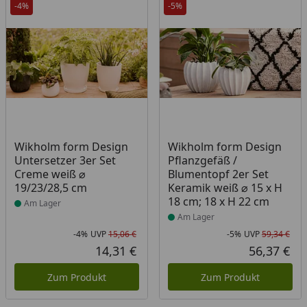
-4%
-5%
Produkt am Lager
Produkt am Lager
Wikholm form Design
Wikholm form Design
Untersetzer 3er Set
Pflanzgefäß /
Creme weiß ⌀
Blumentopf 2er Set
19/23/28,5 cm
Keramik weiß ⌀ 15 x H
18 cm; 18 x H 22 cm
Am Lager
Am Lager
-4%
UVP
15,06 €
-5%
UVP
59,34 €
Rabatt in Prozent
Ursprünglicher Preis
Rab
Urs
14,31 €
56,37 €
Aktueller Preis
Akt
Zum Produkt
Zum Produkt