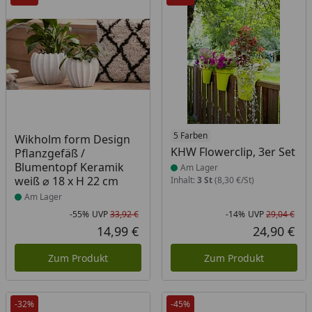
Produkt am Lager
Produkt am Lager
5 Farben
Wikholm form Design
KHW Flowerclip, 3er Set
Pflanzgefäß /
Blumentopf Keramik
Am Lager
weiß ⌀ 18 x H 22 cm
Inhalt:
3 St
(8,30 €/St)
Am Lager
-55%
UVP
33,92 €
-14%
UVP
29,04 €
Rabatt in Prozent
Ursprünglicher Preis
Rab
Urs
14,99 €
24,90 €
Aktueller Preis
Akt
Zum Produkt
Zum Produkt
-32%
-45%