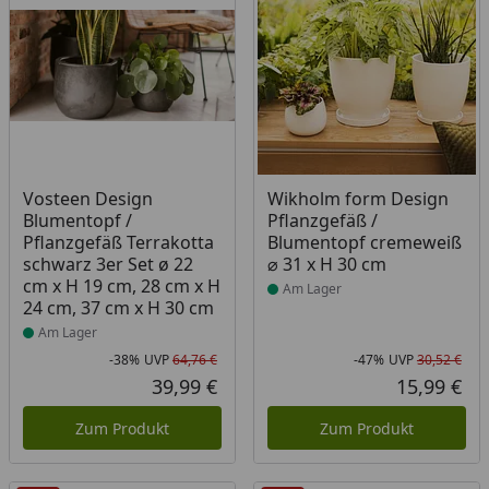
Produkt am Lager
Produkt am Lager
Vosteen Design
Wikholm form Design
Blumentopf /
Pflanzgefäß /
Pflanzgefäß Terrakotta
Blumentopf cremeweiß
schwarz 3er Set ø 22
⌀ 31 x H 30 cm
cm x H 19 cm, 28 cm x H
Am Lager
24 cm, 37 cm x H 30 cm
Am Lager
-38%
UVP
64,76 €
-47%
UVP
30,52 €
Rabatt in Prozent
Ursprünglicher Preis
Rab
Urs
39,99 €
15,99 €
Aktueller Preis
Akt
Zum Produkt
Zum Produkt