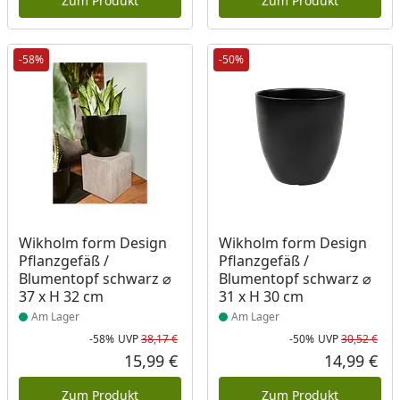
Zum Produkt
Zum Produkt
-58%
-50%
Produkt am Lager
Produkt am Lager
Wikholm form Design
Wikholm form Design
Pflanzgefäß /
Pflanzgefäß /
Blumentopf schwarz ⌀
Blumentopf schwarz ⌀
37 x H 32 cm
31 x H 30 cm
Am Lager
Am Lager
-58%
UVP
38,17 €
-50%
UVP
30,52 €
Rabatt in Prozent
Ursprünglicher Preis
Rab
Urs
15,99 €
14,99 €
Aktueller Preis
Akt
Zum Produkt
Zum Produkt