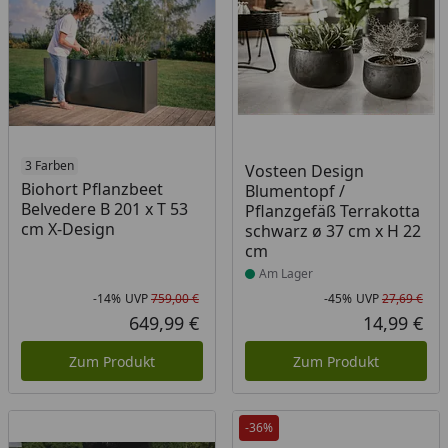
3 Farben
Produkt am Lager
Vosteen Design
Biohort Pflanzbeet
Blumentopf /
Belvedere B 201 x T 53
Pflanzgefäß Terrakotta
cm X-Design
schwarz ø 37 cm x H 22
cm
Am Lager
-14%
UVP
759,00 €
-45%
UVP
27,69 €
Rabatt in Prozent
Ursprünglicher Preis
Rab
Urs
649,99 €
14,99 €
Aktueller Preis
Akt
Zum Produkt
Zum Produkt
-36%