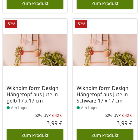
Zum Produkt
Zum Produkt
-52%
-52%
Produkt am Lager
Produkt am Lager
Wikholm form Design
Wikholm form Design
Hängetopf aus Jute in
Hängetopf aus Jute in
gelb 17 x 17 cm
Schwarz 17 x 17 cm
Am Lager
Am Lager
-52%
UVP
8,42 €
-52%
UVP
8,42 €
Rabatt in Prozent
Ursprünglicher Preis
Rab
Urs
3,99 €
3,99 €
Aktueller Preis
Akt
Zum Produkt
Zum Produkt