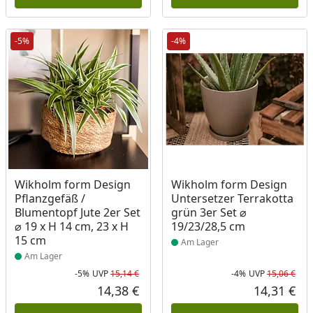
-5%
-4%
Produkt am Lager
Produkt am Lager
Wikholm form Design
Wikholm form Design
Pflanzgefäß /
Untersetzer Terrakotta
Blumentopf Jute 2er Set
grün 3er Set ⌀
⌀ 19 x H 14 cm, 23 x H
19/23/28,5 cm
15 cm
Am Lager
Am Lager
-5%
UVP
15,14 €
-4%
UVP
15,06 €
Rabatt in Prozent
Ursprünglicher Preis
Rab
Urs
14,38 €
14,31 €
Aktueller Preis
Akt