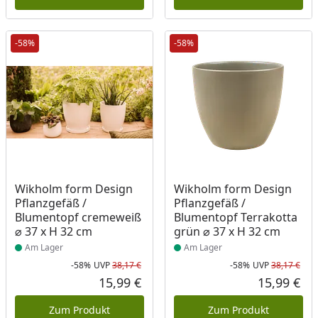
-58%
-58%
Produkt am Lager
Produkt am Lager
Wikholm form Design
Wikholm form Design
Pflanzgefäß /
Pflanzgefäß /
Blumentopf cremeweiß
Blumentopf Terrakotta
⌀ 37 x H 32 cm
grün ⌀ 37 x H 32 cm
Am Lager
Am Lager
-58%
UVP
38,17 €
-58%
UVP
38,17 €
Rabatt in Prozent
Ursprünglicher Preis
Rab
Urs
15,99 €
15,99 €
Aktueller Preis
Akt
Zum Produkt
Zum Produkt