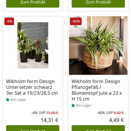
Zum Produkt
Zum Produkt
-4%
-46%
Produkt am Lager
Produkt am Lager
Wikholm form Design
Wikholm form Design
Untersetzer schwarz
Pflanzgefäß /
3er Set ⌀ 19/23/28,5 cm
Blumentopf Jute ⌀ 23 x
H 15 cm
Am Lager
Am Lager
-4%
UVP
15,06 €
-46%
UVP
8,42 €
Rabatt in Prozent
Ursprünglicher Preis
Rab
Urs
14,31 €
4,49 €
Aktueller Preis
Akt