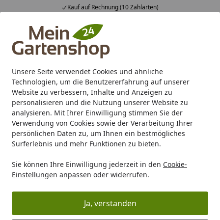
Fachberatung & individuelle Angebote
Alle Produkte
Mein Konto
Wunschl
Ein
4,83
/ 5
Suchen
Unsere Seite verwendet Cookies und ähnliche
Technologien, um die Benutzererfahrung auf unserer
Karibu Pools inkl. gratis Sandfilteranlage & Pool-
Website zu verbessern, Inhalte und Anzeigen zu
Starterset (Gesamtwert bis 468,99€)
personalisieren und die Nutzung unserer Website zu
analysieren. Mit Ihrer Einwilligung stimmen Sie der
Verwendung von Cookies sowie der Verarbeitung Ihrer
Freizeit
Blumentöpfe & Pflanzkübel
persönlichen Daten zu, um Ihnen ein bestmögliches
Startseite
Surferlebnis und mehr Funktionen zu bieten.
Blumentöpfe & Pflanzkübel
Sie können Ihre Einwilligung jederzeit in den
Cookie-
Einstellungen
anpassen oder widerrufen.
Wählen Sie Ihre Wunschkategorie
Blumenkübel & Pflanzgefäße für außen
Blumenkübel & Pfl
Ja, verstanden
Blumenkübel & Pflanzgefäße für außen