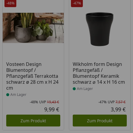
-48%
-47%
Produkt am Lager
Produkt am Lager
Vosteen Design
Wikholm form Design
Blumentopf /
Pflanzgefäß /
Pflanzgefäß Terrakotta
Blumentopf Keramik
schwarz ø 28 cm x H 24
schwarz ⌀ 14 x H 16 cm
cm
Am Lager
Am Lager
-48%
UVP
19,43 €
-47%
UVP
7,57 €
Rabatt in Prozent
Ursprünglicher Preis
Rab
Urs
9,99 €
3,99 €
Aktueller Preis
Akt
Zum Produkt
Zum Produkt