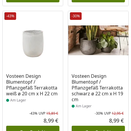
-43%
-30%
Produkt am Lager
Produkt am Lager
Vosteen Design
Vosteen Design
Blumentopf /
Blumentopf /
Pflanzgefäß Terrakotta
Pflanzgefäß Terrakotta
weiß ø 20 cm x H 22 cm
schwarz ø 22 cm x H 19
cm
Am Lager
Am Lager
-43%
UVP
15,89 €
-30%
UVP
12,95 €
Rabatt in Prozent
Ursprünglicher Preis
Rab
Urs
8,99 €
8,99 €
Aktueller Preis
Akt