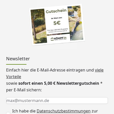
Newsletter
Einfach hier die E-Mail-Adresse eintragen und
viele
Vorteile
sowie
sofort einen 5,00 € Newslettergutschein
*
per E-Mail sichern:
Keine Eingabe erforderlich
Eingabe erforderlich
E-Mail *
Ich habe die
Datenschutzbestimmungen
zur