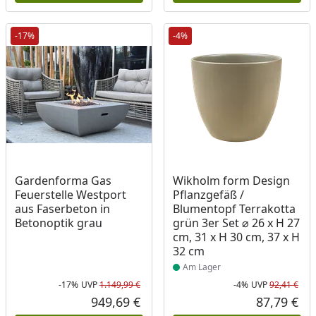
-17%
-4%
Produkt am Lager
Gardenforma Gas
Wikholm form Design
Feuerstelle Westport
Pflanzgefäß /
aus Faserbeton in
Blumentopf Terrakotta
Betonoptik grau
grün 3er Set ⌀ 26 x H 27
cm, 31 x H 30 cm, 37 x H
32 cm
Am Lager
-17%
UVP
1.149,99 €
-4%
UVP
92,41 €
Rabatt in Prozent
Ursprünglicher Preis
Rab
Urs
949,69 €
87,79 €
Aktueller Preis
Akt