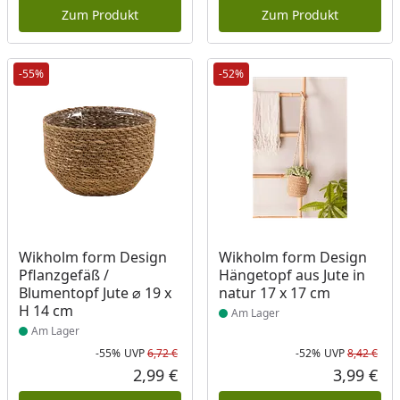
Zum Produkt
Zum Produkt
-55%
-52%
Produkt am Lager
Produkt am Lager
Wikholm form Design
Wikholm form Design
Pflanzgefäß /
Hängetopf aus Jute in
Blumentopf Jute ⌀ 19 x
natur 17 x 17 cm
H 14 cm
Am Lager
Am Lager
-55%
UVP
6,72 €
-52%
UVP
8,42 €
Rabatt in Prozent
Ursprünglicher Preis
Rab
Urs
2,99 €
3,99 €
Aktueller Preis
Akt