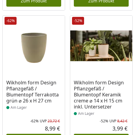
Zum Produkt
Zum Produkt
-62%
-52%
Produkt am Lager
Produkt am Lager
Wikholm form Design
Wikholm form Design
Pflanzgefäß /
Pflanzgefäß /
Blumentopf Terrakotta
Blumentopf Keramik
grün ⌀ 26 x H 27 cm
creme ⌀ 14 x H 15 cm
inkl. Untersetzer
Am Lager
Am Lager
-62%
UVP
23,72 €
-52%
UVP
8,42 €
Rabatt in Prozent
Ursprünglicher Preis
Rab
Urs
8,99 €
3,99 €
Aktueller Preis
Akt