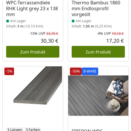
WPC-Terrassendiele
Thermo Bambus 1860
RHK Light grey 23 x 138
mm Endlosprofil
mm
vorgeölt
Am Lager
Am Lager
Inhalt:
3 m
(10,10 €/m)
Inhalt:
1,86 m
(9,25 €/m)
-10%
UVP
33,70 €
-9%
UVP
19,10 €
Rabatt in Prozent
Ursprünglicher Preis
Rab
Urs
30,30 €
17,20 €
Aktueller Preis
Akt
Zum Produkt
Zum Produkt
-5%
-56%
B-WARE
B-WARE
3 Längen
3 Farben
Produkt am Lager