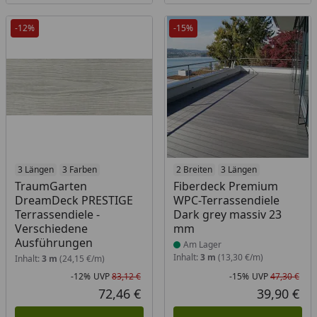
-12%
-15%
3 Längen
3 Farben
Produkt am Lager
2 Breiten
3 Längen
TraumGarten
Fiberdeck Premium
DreamDeck PRESTIGE
WPC-Terrassendiele
Terrassendiele -
Dark grey massiv 23
Verschiedene
mm
Ausführungen
Am Lager
Inhalt:
3 m
(13,30 €/m)
Inhalt:
3 m
(24,15 €/m)
-12%
UVP
83,12 €
-15%
UVP
47,30 €
Rabatt in Prozent
Ursprünglicher Preis
Rab
Urs
72,46 €
39,90 €
Aktueller Preis
Akt