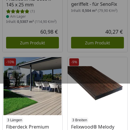
geriffelt - für SenoFix
145 x 25 mm
Inhalt:
0,504 m²
(79,90 €/m²)
(1)
Am Lager
Inhalt:
0,5307 m²
(114,90 €/m²)
60,98 €
40,27 €
Aktueller Preis
Akt
Zum Produkt
Zum Produkt
-10%
-9%
Produkt am Lager
3 Längen
Produkt am Lager
3 Breiten
Fiberdeck Premium
Felixwood® Melody