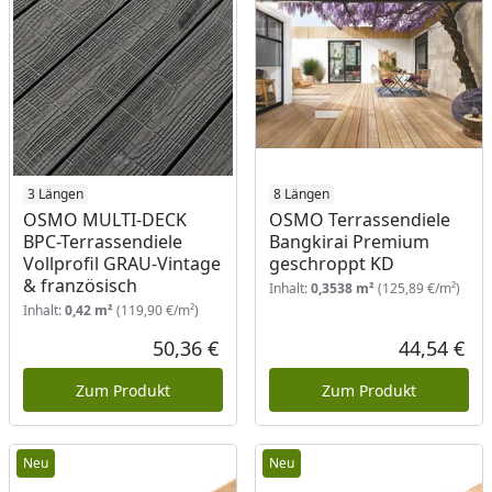
3 Längen
8 Längen
OSMO MULTI-DECK
OSMO Terrassendiele
BPC-Terrassendiele
Bangkirai Premium
Vollprofil GRAU-Vintage
geschroppt KD
& französisch
Inhalt:
0,3538 m²
(125,89 €/m²)
Inhalt:
0,42 m²
(119,90 €/m²)
50,36 €
44,54 €
Aktueller Preis
Akt
Zum Produkt
Zum Produkt
Neu
Neu