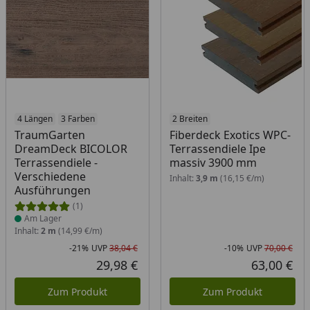
Produkt am Lager
4 Längen
3 Farben
2 Breiten
TraumGarten
Fiberdeck Exotics WPC-
DreamDeck BICOLOR
Terrassendiele Ipe
Terrassendiele -
massiv 3900 mm
Verschiedene
Inhalt:
3,9 m
(16,15 €/m)
Ausführungen
(1)
Am Lager
Inhalt:
2 m
(14,99 €/m)
-21%
UVP
38,04 €
-10%
UVP
70,00 €
Rabatt in Prozent
Ursprünglicher Preis
Rab
Urs
29,98 €
63,00 €
Aktueller Preis
Akt
Zum Produkt
Zum Produkt