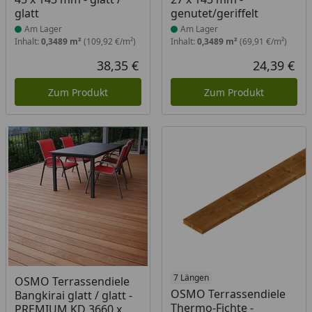
glatt
genutet/geriffelt
Am Lager
Am Lager
Inhalt:
0,3489 m²
(109,92 €/m²)
Inhalt:
0,3489 m²
(69,91 €/m²)
38,35 €
24,39 €
Aktueller Preis
Akt
Zum Produkt
Zum Produkt
Produkt am Lager
7 Längen
OSMO Terrassendiele
OSMO Terrassendiele
Bangkirai glatt / glatt -
Thermo-Fichte -
PREMIUM KD 3660 x