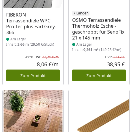
Produkt am Lager
Produkt am Lager
7 Längen
FIBERON
OSMO Terrassendiele
Terrassendiele WPC
Thermoholz Esche -
Pro-Tec plus Earl Grey-
geschroppt für SenoFix
366
21 x 145 mm
Am Lager
Inhalt:
3,66 m
(29,50 €/Stück)
Am Lager
Inhalt:
0,261 m²
(149,23 €/m²)
-66%
UVP
23,75 €/m
UVP
39,12 €
Rabatt in Prozent
Ursprünglicher Preis
Urs
8,06 €/m
38,95 €
Aktueller Preis
Akt
Zum Produkt
Zum Produkt