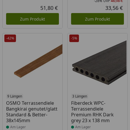
-28%
UVP
46,98 €
Rab
Urs
51,80 €
33,56 €
Aktueller Preis
Akt
Zum Produkt
Zum Produkt
-42%
-5%
Produkt am Lager
9 Längen
Produkt am Lager
3 Längen
OSMO Terrassendiele
Fiberdeck WPC-
Bangkirai genutet/glatt
Terrassendiele
Standard & Better-
Premium RHK Dark
38x145mm
grey 23 x 138 mm
Am Lager
Am Lager