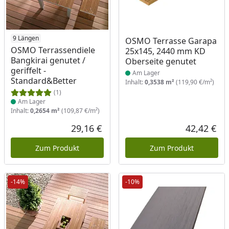
Produkt am Lager
9 Längen
Produkt am Lager
OSMO Terrasse Garapa
OSMO Terrassendiele
25x145, 2440 mm KD
Bangkirai genutet /
Oberseite genutet
geriffelt -
Am Lager
Standard&Better
Inhalt:
0,3538 m²
(119,90 €/m²)
(1)
Am Lager
Inhalt:
0,2654 m²
(109,87 €/m²)
29,16 €
42,42 €
Aktueller Preis
Akt
Zum Produkt
Zum Produkt
-14%
-10%