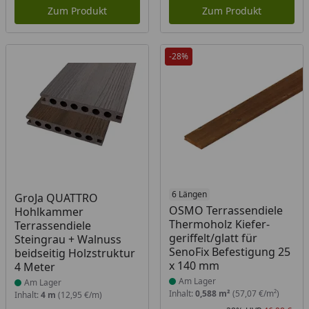
Zum Produkt
Zum Produkt
-28%
Produkt am Lager
Produkt am Lager
6 Längen
GroJa QUATTRO
OSMO Terrassendiele
Hohlkammer
Thermoholz Kiefer-
Terrassendiele
geriffelt/glatt für
Steingrau + Walnuss
SenoFix Befestigung 25
beidseitig Holzstruktur
x 140 mm
4 Meter
Am Lager
Am Lager
Inhalt:
0,588 m²
(57,07 €/m²)
Inhalt:
4 m
(12,95 €/m)