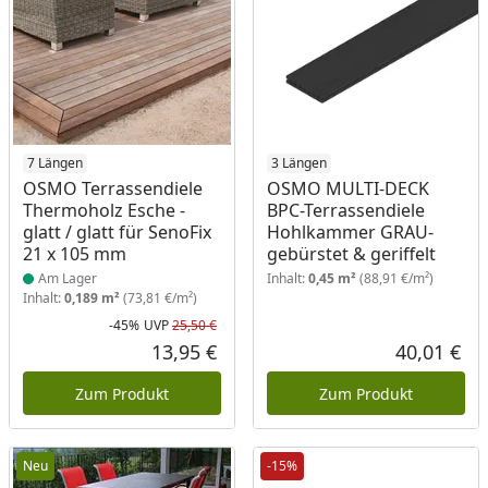
Produkt am Lager
7 Längen
3 Längen
OSMO Terrassendiele
OSMO MULTI-DECK
Thermoholz Esche -
BPC-Terrassendiele
glatt / glatt für SenoFix
Hohlkammer GRAU-
21 x 105 mm
gebürstet & geriffelt
Am Lager
Inhalt:
0,45 m²
(88,91 €/m²)
Inhalt:
0,189 m²
(73,81 €/m²)
-45%
UVP
25,50 €
Rabatt in Prozent
Ursprünglicher Preis
13,95 €
40,01 €
Aktueller Preis
Akt
Zum Produkt
Zum Produkt
Neu
-15%