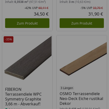
Inhalt:
0,3538 m²
(97,51 €/m²)
Inhalt:
3 m
(10,63 €/m)
-42%
UVP
60,11 €
-5%
UVP
33,70 €
Rabatt in Prozent
Ursprünglicher Preis
Rab
Urs
34,50 €
31,90 €
Aktueller Preis
Akt
Zum Produkt
Zum Produkt
-35%
Produkt am Lager
3 Längen
FIBERON
OSMO Terrassendiele
Terrassendiele WPC
Neo-Deck Eiche rustikal
Symmetry Graphite
Dekor
3,66 m - Abverkauf!
Inhalt:
0,435 m²
(139,91 €/m²)