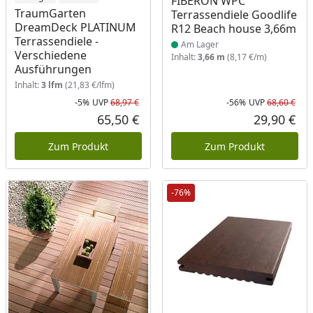
FIBERON WPC
TraumGarten
Terrassendiele Goodlife
DreamDeck PLATINUM
R12 Beach house 3,66m
Terrassendiele -
Am Lager
Verschiedene
Inhalt:
3,66 m
(8,17 €/m)
Ausführungen
Inhalt:
3 lfm
(21,83 €/lfm)
-5%
UVP
68,97 €
-56%
UVP
68,60 €
Rabatt in Prozent
Ursprünglicher Preis
Rab
Urs
65,50 €
29,90 €
Aktueller Preis
Akt
Zum Produkt
Zum Produkt
-76%