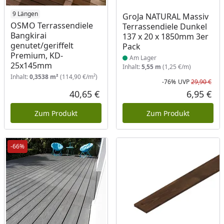
9 Längen
Produkt am Lager
GroJa NATURAL Massiv
OSMO Terrassendiele
Terrassendiele Dunkel
Bangkirai
137 x 20 x 1850mm 3er
genutet/geriffelt
Pack
Premium, KD-
Am Lager
25x145mm
Inhalt:
5,55 m
(1,25 €/m)
Inhalt:
0,3538 m²
(114,90 €/m²)
-76%
UVP
29,90 €
Rab
Urs
40,65 €
6,95 €
Aktueller Preis
Akt
Zum Produkt
Zum Produkt
-66%