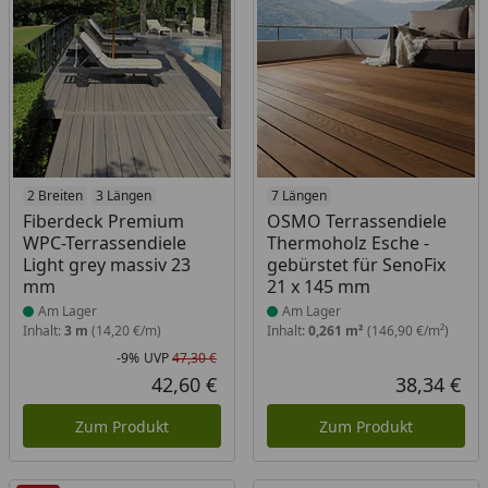
Produkt am Lager
2 Breiten
3 Längen
Produkt am Lager
7 Längen
Fiberdeck Premium
OSMO Terrassendiele
WPC-Terrassendiele
Thermoholz Esche -
Light grey massiv 23
gebürstet für SenoFix
mm
21 x 145 mm
Am Lager
Am Lager
Inhalt:
3 m
(14,20 €/m)
Inhalt:
0,261 m²
(146,90 €/m²)
-9%
UVP
47,30 €
Rabatt in Prozent
Ursprünglicher Preis
42,60 €
38,34 €
Aktueller Preis
Akt
Zum Produkt
Zum Produkt