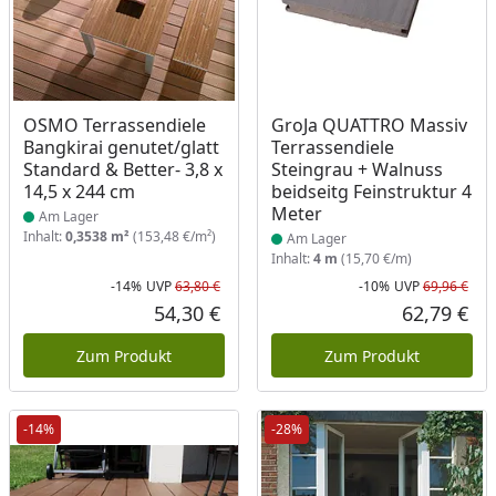
Produkt am Lager
Produkt am Lager
OSMO Terrassendiele
GroJa QUATTRO Massiv
Bangkirai genutet/glatt
Terrassendiele
Standard & Better- 3,8 x
Steingrau + Walnuss
14,5 x 244 cm
beidseitg Feinstruktur 4
Meter
Am Lager
Inhalt:
0,3538 m²
(153,48 €/m²)
Am Lager
Inhalt:
4 m
(15,70 €/m)
-14%
UVP
63,80 €
-10%
UVP
69,96 €
Rabatt in Prozent
Ursprünglicher Preis
Rab
Urs
54,30 €
62,79 €
Aktueller Preis
Akt
Zum Produkt
Zum Produkt
-14%
-28%