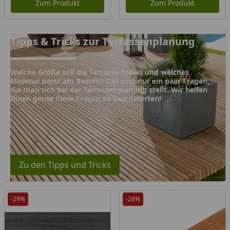
Zum Produkt
Zum Produkt
Tipps & Tricks zur Terrassenplanung
Tipps & Tricks zur Terrassenplanung
Welche Größe soll die Terrasse haben und welches
Material passt am Besten? Das sind nur ein paar Fragen,
die man sich bei der Terrassenplanung stellt. Wir helfen
Ihnen gerne diese Fragen zu beantworten!
Zu den Tipps und Tricks
-29%
-28%