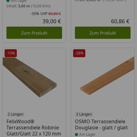
Am Lager
Inhalt:
3,66 m
(10,66 €/m)
-35%
UVP
60,80 €
Rabatt in Prozent
Ursprünglicher Preis
39,00 €
60,86 €
Aktueller Preis
Akt
Zum Produkt
Zum Produkt
-15%
-28%
Produkt am Lager
2 Längen
Produkt am Lager
3 Längen
FelixWood®
OSMO Terrassendiele
Terrassendiele Robinie
Douglasie - glatt / glatt
Glatt/Glatt 22 x 120 mm
Am Lager