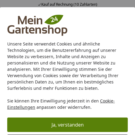
Fachberatung & individuelle Angebote
Alle Produkte
Mein Konto
Wunschl
Ein
4,83
/ 5
Suchen
Unsere Seite verwendet Cookies und ähnliche
Technologien, um die Benutzererfahrung auf unserer
Karibu Pools inkl. gratis Sandfilteranlage & Pool-
Website zu verbessern, Inhalte und Anzeigen zu
Starterset (Gesamtwert bis 468,99€)
personalisieren und die Nutzung unserer Website zu
analysieren. Mit Ihrer Einwilligung stimmen Sie der
Verwendung von Cookies sowie der Verarbeitung Ihrer
Freizeit
Terrassendielen
persönlichen Daten zu, um Ihnen ein bestmögliches
Startseite
Surferlebnis und mehr Funktionen zu bieten.
Terrassendielen
Sie können Ihre Einwilligung jederzeit in den
Cookie-
FAQ: Fragen und Antworten zu Terrassendielen
Einstellungen
anpassen oder widerrufen.
Wählen Sie Ihre Wunschkategorie
Ja, verstanden