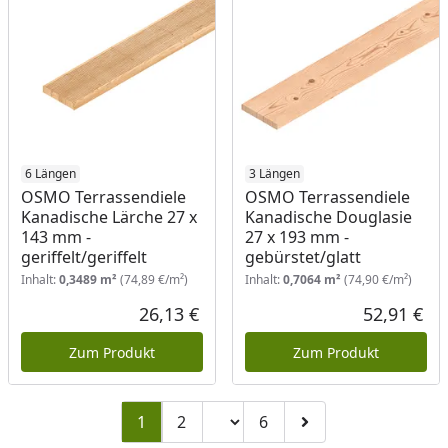
6 Längen
3 Längen
OSMO Terrassendiele
OSMO Terrassendiele
Kanadische Lärche 27 x
Kanadische Douglasie
143 mm -
27 x 193 mm -
geriffelt/geriffelt
gebürstet/glatt
Inhalt:
0,3489 m²
(74,89 €/m²)
Inhalt:
0,7064 m²
(74,90 €/m²)
26,13 €
52,91 €
Aktueller Preis
Akt
Zum Produkt
Zum Produkt
Seitenzahl ändern
1
2
6
Zu Seite 2
Zu Seite 6
Zur nächsten Seite