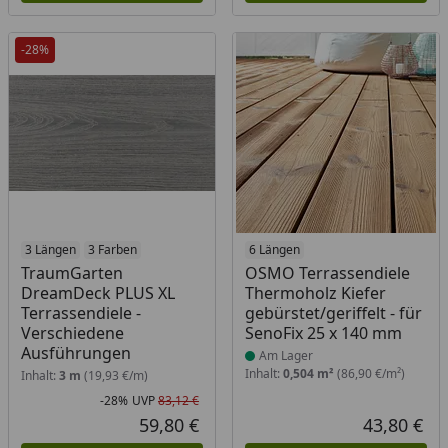
-28%
3 Längen
3 Farben
Produkt am Lager
6 Längen
TraumGarten
OSMO Terrassendiele
DreamDeck PLUS XL
Thermoholz Kiefer
Terrassendiele -
gebürstet/geriffelt - für
Verschiedene
SenoFix 25 x 140 mm
Ausführungen
Am Lager
Inhalt:
0,504 m²
(86,90 €/m²)
Inhalt:
3 m
(19,93 €/m)
-28%
UVP
83,12 €
Rabatt in Prozent
Ursprünglicher Preis
59,80 €
43,80 €
Aktueller Preis
Akt