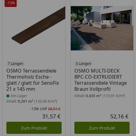
-13%
Produkt am Lager
7 Längen
3 Längen
OSMO Terrassendiele
OSMO MULTI-DECK
Thermoholz Esche -
BPC-CO-EXTRUDIERT
glatt / glatt für SenoFix
Terrassendiele Vintage
21 x 145 mm
Braun Vollprofil
Am Lager
Inhalt:
0,435 m²
(119,91 €/m²)
Inhalt:
0,261 m²
(120,96 €/m²)
-13%
UVP
36,51 €
Rabatt in Prozent
Ursprünglicher Preis
31,57 €
52,16 €
Aktueller Preis
Akt
Zum Produkt
Zum Produkt