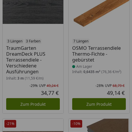
3 Längen
3 Farben
Produkt am Lager
7 Längen
TraumGarten
OSMO Terrassendiele
DreamDeck PLUS
Thermo-Fichte -
Terrassendiele -
gebürstet
Verschiedene
Am Lager
Ausführungen
Inhalt:
0,6435 m²
(76,36 €/m²)
Inhalt:
3 m
(11,59 €/m)
-29%
UVP
49,24 €
-28%
UVP
68,79 €
Rabatt in Prozent
Ursprünglicher Preis
Rab
Urs
34,77 €
49,14 €
Aktueller Preis
Akt
Zum Produkt
Zum Produkt
-21%
-10%