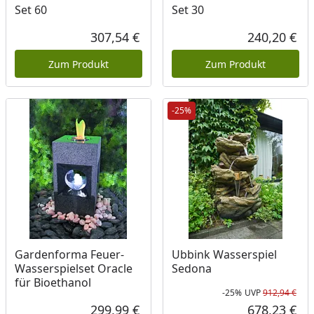
Set 60
Set 30
307,54 €
240,20 €
Aktueller Preis
Akt
Zum Produkt
Zum Produkt
-25%
Gardenforma Feuer-
Ubbink Wasserspiel
Wasserspielset Oracle
Sedona
für Bioethanol
-25%
UVP
912,94 €
Rab
Urs
299,99 €
678,23 €