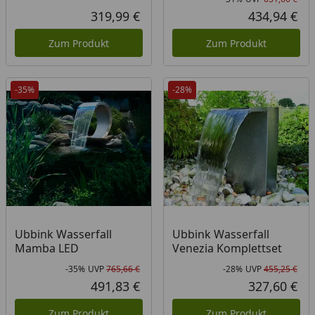
Rab
Urs
319,99 €
434,94 €
Aktueller Preis
Akt
Zum Produkt
Zum Produkt
-35%
-28%
Ubbink Wasserfall
Ubbink Wasserfall
Mamba LED
Venezia Komplettset
-35%
UVP
765,66 €
-28%
UVP
455,25 €
Rabatt in Prozent
Ursprünglicher Preis
Rab
Urs
491,83 €
327,60 €
Aktueller Preis
Akt
Zum Produkt
Zum Produkt