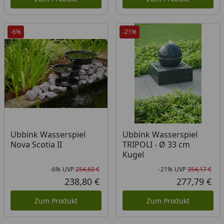
-6%
-21%
Ubbink Wasserspiel
Ubbink Wasserspiel
Nova Scotia II
TRIPOLI - Ø 33 cm
Kugel
-6%
UVP
254,60 €
-21%
UVP
354,17 €
Rabatt in Prozent
Ursprünglicher Preis
Rab
Urs
238,80 €
277,79 €
Aktueller Preis
Akt
Zum Produkt
Zum Produkt