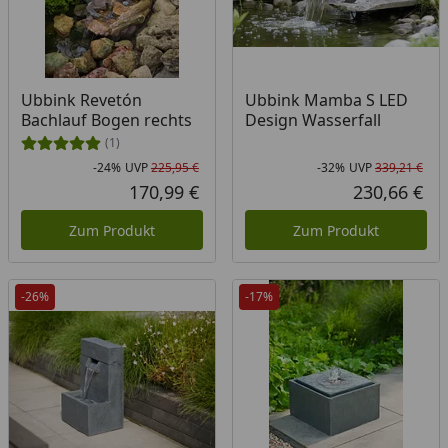
Ubbink Revetón
Ubbink Mamba S LED
Bachlauf Bogen rechts
Design Wasserfall
(1)
-24%
UVP
225,95 €
-32%
UVP
339,21 €
Rabatt in Prozent
Ursprünglicher Preis
Rab
Urs
170,99 €
230,66 €
Aktueller Preis
Akt
Zum Produkt
Zum Produkt
-26%
-17%