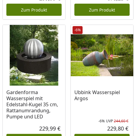
Aktueller Preis
Akt
Zum Produkt
Zum Produkt
-6%
Gardenforma
Ubbink Wasserspiel
Wasserspiel mit
Argos
Edelstahl-Kugel 35 cm,
Rattanumrandung,
Pumpe und LED
-6%
UVP
244,60 €
Rab
Urs
229,99 €
229,80 €
Aktueller Preis
Akt