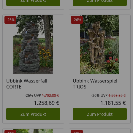
Zum Produkt
Zum Produkt
-26%
-26%
Ubbink Wasserfall
Ubbink Wasserspiel
CORTE
TRIOS
-26%
UVP
1.702,88 €
-26%
UVP
1.598,85 €
Rabatt in Prozent
Ursprünglicher Preis
Rab
Urs
1.258,69 €
1.181,55 €
Aktueller Preis
Akt
Zum Produkt
Zum Produkt