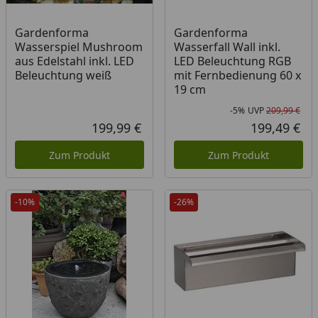
Gardenforma
Gardenforma
Wasserspiel Mushroom
Wasserfall Wall inkl.
aus Edelstahl inkl. LED
LED Beleuchtung RGB
Beleuchtung weiß
mit Fernbedienung 60 x
19 cm
-5%
UVP
209,99 €
Rab
Urs
199,99 €
199,49 €
Aktueller Preis
Akt
Zum Produkt
Zum Produkt
-10%
-26%