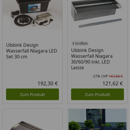
3 Größen
Ubbink Design
Ubbink Design
Wasserfall Niagara LED
Wasserfall Niagara
Set 30 cm
30/60/90 inkl. LED
Leiste
-27%
UVP
167,66 €
Rab
Urs
192,30 €
121,62 €
Aktueller Preis
Akt
Zum Produkt
Zum Produkt