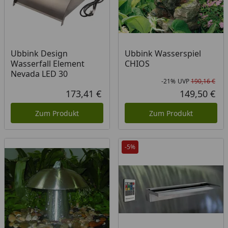
Ubbink Design
Ubbink Wasserspiel
Wasserfall Element
CHIOS
Nevada LED 30
-21%
UVP
190,16 €
Rab
Urs
173,41 €
149,50 €
Aktueller Preis
Akt
Zum Produkt
Zum Produkt
-5%