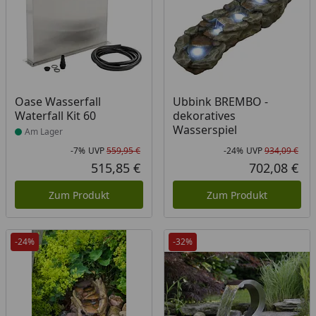
Produkt am Lager
Oase Wasserfall
Ubbink BREMBO -
Waterfall Kit 60
dekoratives
Wasserspiel
Am Lager
-7%
UVP
559,95 €
-24%
UVP
934,09 €
Rabatt in Prozent
Ursprünglicher Preis
Rab
Urs
515,85 €
702,08 €
Aktueller Preis
Akt
Zum Produkt
Zum Produkt
-24%
-32%