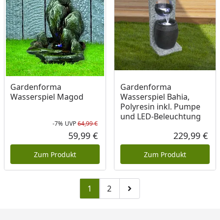
Gardenforma
Gardenforma
Wasserspiel Magod
Wasserspiel Bahia,
Polyresin inkl. Pumpe
und LED-Beleuchtung
-7%
UVP
64,99 €
Rabatt in Prozent
Ursprünglicher Preis
59,99 €
229,99 €
Aktueller Preis
Akt
Zum Produkt
Zum Produkt
1
2
Zu Seite 2
Zur nächsten Seite