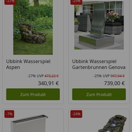
-27%
-25%
Ubbink Wasserspiel
Ubbink Wasserspiel
Aspen
Gartenbrunnen Genova
-27%
UVP
473,22 €
-25%
UVP
997,94 €
Rabatt in Prozent
Ursprünglicher Preis
Rab
Urs
340,91 €
739,00 €
Aktueller Preis
Akt
Zum Produkt
Zum Produkt
-7%
-24%