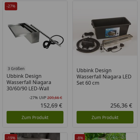
-27%
3 Größen
Ubbink Design
Ubbink Design
Wasserfall Niagara LED
Wasserfall Niagara
Set 60 cm
30/60/90 LED-Wall
-27%
UVP
209,66 €
Rabatt in Prozent
Ursprünglicher Preis
152,69 €
256,36 €
Aktueller Preis
Akt
Zum Produkt
Zum Produkt
-19%
-8%