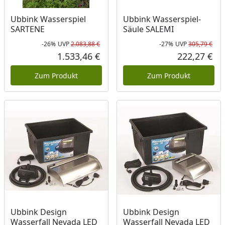
Ubbink Wasserspiel
Ubbink Wasserspiel-
SARTENE
Säule SALEMI
-26%
UVP
2.083,88 €
-27%
UVP
305,79 €
Rabatt in Prozent
Ursprünglicher Preis
Rab
Urs
1.533,46 €
222,27 €
Aktueller Preis
Akt
Zum Produkt
Zum Produkt
Ubbink Design
Ubbink Design
Wasserfall Nevada LED
Wasserfall Nevada LED