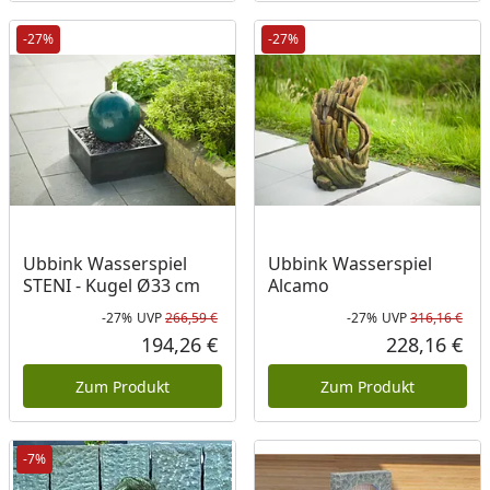
-27%
-27%
Ubbink Wasserspiel
Ubbink Wasserspiel
STENI - Kugel Ø33 cm
Alcamo
-27%
UVP
266,59 €
-27%
UVP
316,16 €
Rabatt in Prozent
Ursprünglicher Preis
Rab
Urs
194,26 €
228,16 €
Aktueller Preis
Akt
Zum Produkt
Zum Produkt
-7%