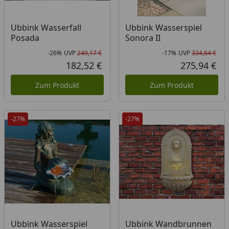
Ubbink Wasserfall
Ubbink Wasserspiel
Posada
Sonora II
-26%
UVP
249,17 €
-17%
UVP
334,64 €
Rabatt in Prozent
Ursprünglicher Preis
Rab
Urs
182,52 €
275,94 €
Aktueller Preis
Akt
Zum Produkt
Zum Produkt
-27%
-27%
Ubbink Wasserspiel
Ubbink Wandbrunnen