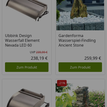
Ubbink Design
Gardenforma
Wasserfall Element
Wasserspiel-Findling
Nevada LED 60
Ancient Stone
UVP
239,99 €
Ursprünglicher Preis
238,19 €
259,99 €
Aktueller Preis
Akt
Zum Produkt
Zum Produkt
-21%