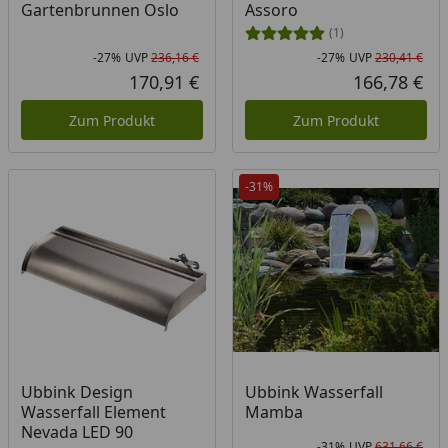
Gartenbrunnen Oslo
Assoro
(1)
-27%
UVP
236,16 €
-27%
UVP
230,41 €
Rabatt in Prozent
Ursprünglicher Preis
Rab
Urs
170,91 €
166,78 €
Aktueller Preis
Akt
Zum Produkt
Zum Produkt
-31%
Ubbink Design
Ubbink Wasserfall
Wasserfall Element
Mamba
Nevada LED 90
-31%
UVP
631,66 €