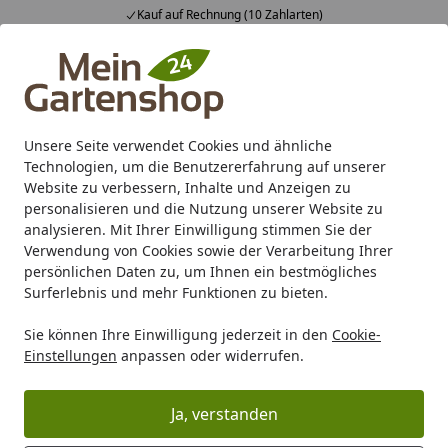
Fachberatung & individuelle Ange
Alle Produkte
Mein Konto
Wunschl
Ein
4,83
/ 5
Suchen
Unsere Seite verwendet Cookies und ähnliche
Technologien, um die Benutzererfahrung auf unserer
Karibu Pools inkl. gratis Sandfilteranlage & Pool-
Website zu verbessern, Inhalte und Anzeigen zu
Starterset (Gesamtwert bis 468,99€)
personalisieren und die Nutzung unserer Website zu
analysieren. Mit Ihrer Einwilligung stimmen Sie der
Verwendung von Cookies sowie der Verarbeitung Ihrer
Freizeit
Brunnen / Wasserspiele / Beleuchtung
Wasserw
persönlichen Daten zu, um Ihnen ein bestmögliches
Startseite
Surferlebnis und mehr Funktionen zu bieten.
Wasserwände und Wasserfälle
Sie können Ihre Einwilligung jederzeit in den
Cookie-
Einstellungen
anpassen oder widerrufen.
Ihre Artikelübersicht
Ja, verstanden
Kategorien