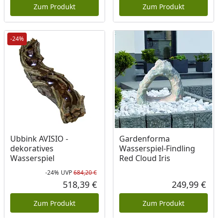
Zum Produkt
Zum Produkt
-24%
Ubbink AVISIO -
Gardenforma
dekoratives
Wasserspiel-Findling
Wasserspiel
Red Cloud Iris
-24%
UVP
684,20 €
Rabatt in Prozent
Ursprünglicher Preis
518,39 €
249,99 €
Aktueller Preis
Akt
Zum Produkt
Zum Produkt