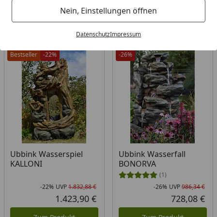
Filter / Sortierung
Nein, Einstellungen öffnen
75
Artikel gefunden
Datenschutz
Impressum
Bestseller
-22%
-26%
Ubbink Wasserspiel
Ubbink Wasserfall
KALLONI
BONORVA
(1)
-22%
UVP
1.832,88 €
-26%
UVP
986,34 €
Rabatt in Prozent
Ursprünglicher Preis
Rab
Urs
1.423,90 €
728,08 €
Aktueller Preis
Akt