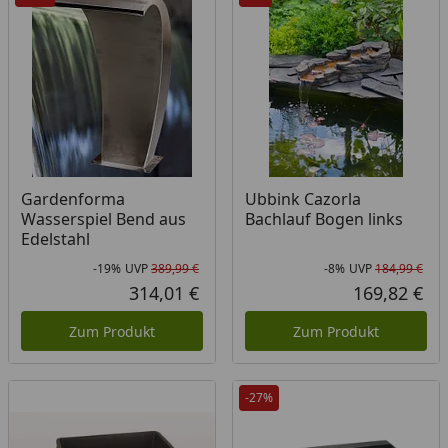
Gardenforma
Ubbink Cazorla
Wasserspiel Bend aus
Bachlauf Bogen links
Edelstahl
-19%
UVP
389,99 €
-8%
UVP
184,99 €
Rabatt in Prozent
Ursprünglicher Preis
Rab
Urs
314,01 €
169,82 €
Aktueller Preis
Akt
Zum Produkt
Zum Produkt
-27%